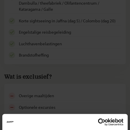
Dambulla / theefabriek / Olifantencentrum /
Kataragama / Galle
korte sightseeing in Jaffna (dag 5) / Colombo (dag 20)
Engelstalige reisbegeleiding
luchthavenbelastingen
brandstofheffing
Wat is exclusief?
overige maaltijden
optionele excursies
alle entreegelden