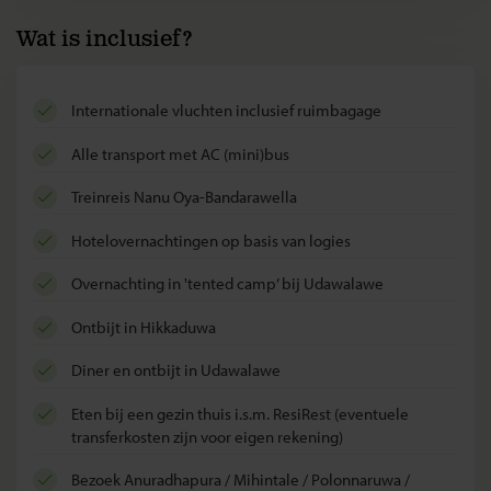
Wat is inclusief?
internationale vluchten inclusief ruimbagage
alle transport met AC (mini)bus
treinreis Nanu Oya-Bandarawella
hotelovernachtingen op basis van logies
overnachting in 'tented camp’ bij Udawalawe
ontbijt in Hikkaduwa
diner en ontbijt in Udawalawe
eten bij een gezin thuis i.s.m. ResiRest (eventuele
transferkosten zijn voor eigen rekening)
bezoek Anuradhapura / Mihintale / Polonnaruwa /