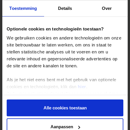
fooien
Toestemming
Details
Over
boekingskosten
bijdrage Calamiteitenfonds
Optionele cookies en technologieën toestaan?
consumentenbijdrage SGR (€ 5,- per persoon)
We gebruiken cookies en andere technologieën om onze
site betrouwbaar te laten werken, om ons in staat te
reis- en annuleringsverzekering
stellen statistische analyses uit te voeren en om u
relevante inhoud en gepersonaliseerde advertenties op
Reizen: de feiten op een rij
de site en andere kanalen te tonen.
Als je het niet eens bent met het gebruik van optionele
We kunnen ons voorstellen dat je nog vragen hebt over hoe
wij onze reizen organiseren. Daarom hebben wij voor de
cookies en technologieën, klik dan
hier
.
belangrijkste onderwerpen een speciale pagina
Je kunt je selectie in de instellingen aanpassen of deze
samengesteld met daarop de antwoorden op de meest
onder aan de pagina op elk gewenst moment voor de
gestelde vragen.
toekomst wijzigen.
Alle cookies toestaan
Denk hierbij bijvoorbeeld aan vragen als:
Privacy beleid
• Wanneer gaat mijn reis gegarandeerd door?
Aanpassen
• Hoe zit het met de betaling van mijn reis?