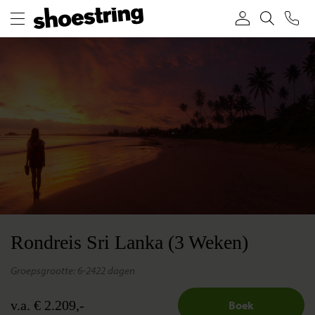
Rondreis Sri Lanka (3 Weken)
groepsgrootte: 6-24
22 dagen
v.a. € 2.209,-
Boek