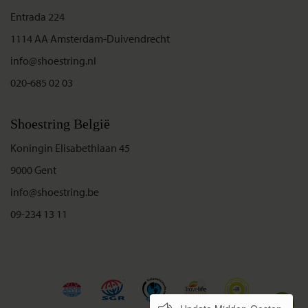
Entrada 224
1114 AA Amsterdam-Duivendrecht
info@shoestring.nl
020-685 02 03
Shoestring België
Koningin Elisabethlaan 45
9000 Gent
info@shoestring.be
09-234 13 11