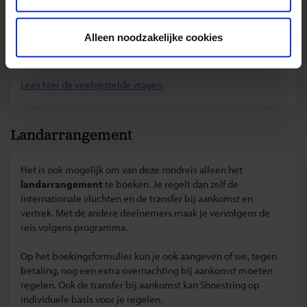
• Ik kan bij jullie mijn eigen vlucht kiezen. Hoe werkt dat?
• Kan ik voor vertrek een specifieke stoel in het vliegtuig
Alleen noodzakelijke cookies
reserveren?
• Hoeveel bagage kan ik meenemen?
Lees hier de veelgestelde vragen
Landarrangement
Het is ook mogelijk om van deze rondreis alleen het
landarrangement
te boeken. Je regelt dan zelf de
internationale vluchten en de transfer bij aankomst en
vertrek. Met de andere deelnemers maak je vervolgens de
reis volgens programma.
Op het boekingsformulier kun je ook aangeven of we, tegen
betaling, nog een extra overnachting bij aankomst moeten
regelen. Ook de transfer bij aankomst kan Shoestring op
individuele basis voor je regelen.