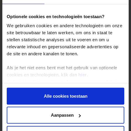
Bestemmingen
Optionele cookies en technologieën toestaan?
Duurzaam reizen
We gebruiken cookies en andere technologieën om onze
Reis- en annuleringsvoorwaarden
site betrouwbaar te laten werken, om ons in staat te
Veelgestelde vragen
stellen statistische analyses uit te voeren en om u
Inloggen op mijn.Shoestring
relevante inhoud en gepersonaliseerde advertenties op
de site en andere kanalen te tonen.
Reisthema's
Als je het niet eens bent met het gebruik van optionele
Groepsreizen
cookies en technologieën, klik dan
hier
.
Je kunt je selectie in de instellingen aanpassen of deze
Single reizen
onder aan de pagina op elk gewenst moment voor de
Festivalreizen
toekomst wijzigen.
Alle cookies toestaan
Gegarandeerde reizen
Privacy beleid
Nieuwe reizen
Aanpassen
Over Shoestring