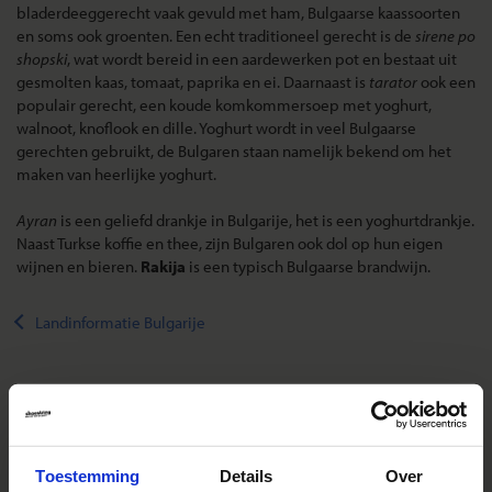
bladerdeeggerecht vaak gevuld met ham, Bulgaarse kaassoorten
en soms ook groenten. Een echt traditioneel gerecht is de
sirene po
shopski
, wat wordt bereid in een aardewerken pot en bestaat uit
gesmolten kaas, tomaat, paprika en ei. Daarnaast is
tarator
ook een
populair gerecht, een koude komkommersoep met yoghurt,
walnoot, knoflook en dille. Yoghurt wordt in veel Bulgaarse
gerechten gebruikt, de Bulgaren staan namelijk bekend om het
maken van heerlijke yoghurt.
Ayran
is een geliefd drankje in Bulgarije, het is een yoghurtdrankje.
Naast Turkse koffie en thee, zijn Bulgaren ook dol op hun eigen
wijnen en bieren.
Rakija
is een typisch Bulgaarse brandwijn.
Landinformatie Bulgarije
Reizen met Shoestring
Toestemming
Details
Over
De belangrijkste info op een rij