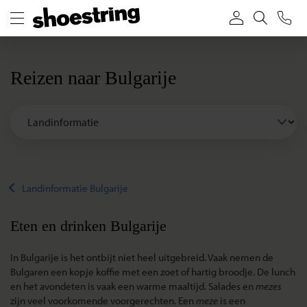
Reizen naar Bulgarije
Landinformatie Bulgarije
Eten en drinken Bulgarije
In Bulgarije is het ontbijt niet heel uitgebreid. Vaak nemen de
Bulgaren een kopje koffie met een zoet of hartig broodje. De lunch
en het avondeten is vaak een warme maaltijd. Salades en
mezes
zijn veel voorkomende voorgerechten. Een
meze
is een