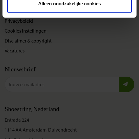
Alleen noodzakelijke cookies
Bel, mail of chat met ons
Privacybeleid
Cookies instellingen
Disclaimer & copyright
Vacatures
Nieuwsbrief
Shoestring Nederland
Entrada 224
1114 AA Amsterdam-Duivendrecht