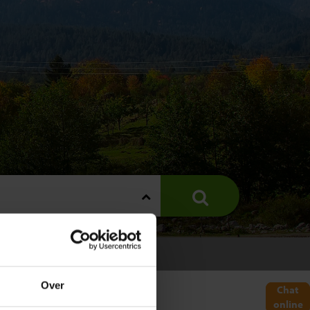
E
Over
Chat
online