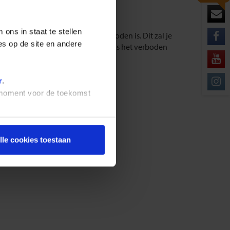
ons in staat te stellen
lijk staat aangegeven dat dit verboden is. Dit zal je
es op de site en andere
aak gevoelig voor flitslicht. Ook is het verboden
stemming.
r
.
t moment voor de toekomst
lle cookies toestaan