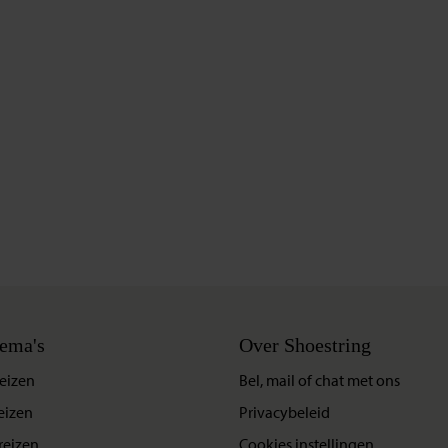
ema's
Over Shoestring
eizen
Bel, mail of chat met ons
eizen
Privacybeleid
reizen
Cookies instellingen