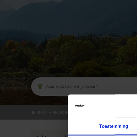
JE BENT HIER:
HOME
BESTEMMINGEN
BULGA
Toestemming
GROEPS