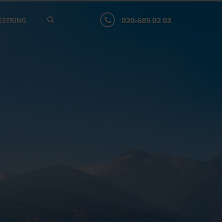
020-685 02 03
ESTRING