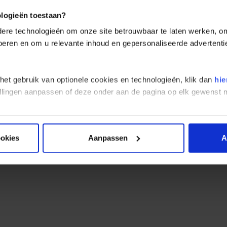
rafie Bulgarije
ologieën toestaan?
re technologieën om onze site betrouwbaar te laten werken, om 
rije is het meestal geen probleem om te fotograferen, tenzij er duide
 voeren en om u relevante inhoud en gepersonaliseerde advertenti
n kloosters en kerken tegenkomen. Muurschilderingen zijn namelijk v
s te maken van militaire objecten.
ersonen wilt fotograferen, vraag dan altijd eerst netjes om hun toe
 het gebruik van optionele cookies en technologieën, klik dan
hie
stellingen aanpassen of deze onder aan de pagina op elk gewens
ookies
Aanpassen
A