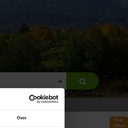
E
Over
Chat
offline