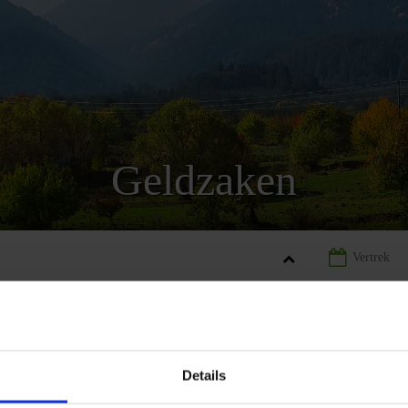
Geldzaken
RIJE
LANDINFORMATIE BULGARIJE
GELDZAKEN BULGARIJ
Details
REIZEN
LANDINFORMATIE