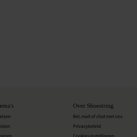
ema's
Over Shoestring
eizen
Bel, mail of chat met ons
eizen
Privacybeleid
reizen
Cookies instellingen