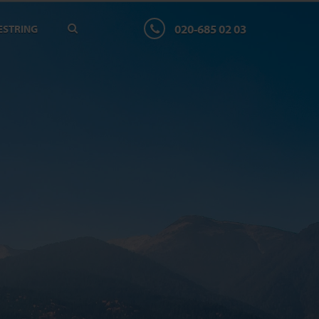
020-685 02 03
ESTRING