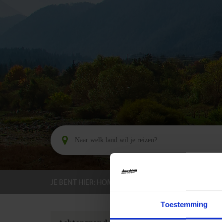
JE BENT HIER:
HOME
BESTEMMINGEN
BULGA
Toestemming
GROEPS