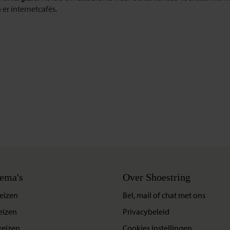
 er internetcafés.
ema's
Over Shoestring
eizen
Bel, mail of chat met ons
eizen
Privacybeleid
reizen
Cookies instellingen