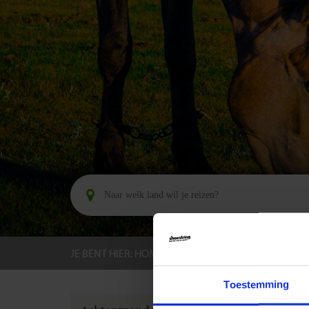
JE BENT HIER:
HOME
BESTEMMINGEN
KIRGI
Toestemming
GROEPS