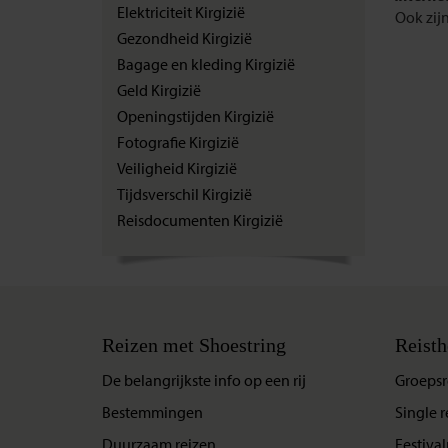
Elektriciteit Kirgizië
Ook zijn
Gezondheid Kirgizië
Bagage en kleding Kirgizië
Geld Kirgizië
Openingstijden Kirgizië
Fotografie Kirgizië
Veiligheid Kirgizië
Tijdsverschil Kirgizië
Reisdocumenten Kirgizië
Reizen met Shoestring
Reisth
De belangrijkste info op een rij
Groepsr
Bestemmingen
Single r
Duurzaam reizen
Festival