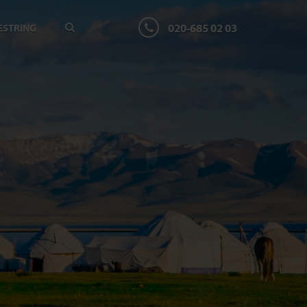
020-685 02 03
ESTRING