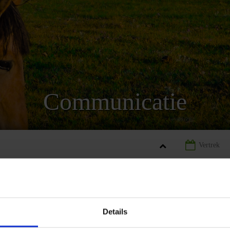
Communicatie
ZIË
LANDINFORMATIE KIRGIZIË
COMMUNICATIE KIRGIZIË
Details
REIZEN
AANBIEDING
LANDINFORMATIE