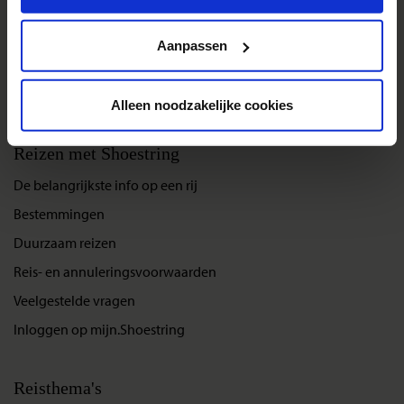
Privacy beleid
Aanpassen
Landinformatie Kirgizië
Alleen noodzakelijke cookies
Reizen met Shoestring
De belangrijkste info op een rij
Bestemmingen
Duurzaam reizen
Reis- en annuleringsvoorwaarden
Veelgestelde vragen
Inloggen op mijn.Shoestring
Reisthema's