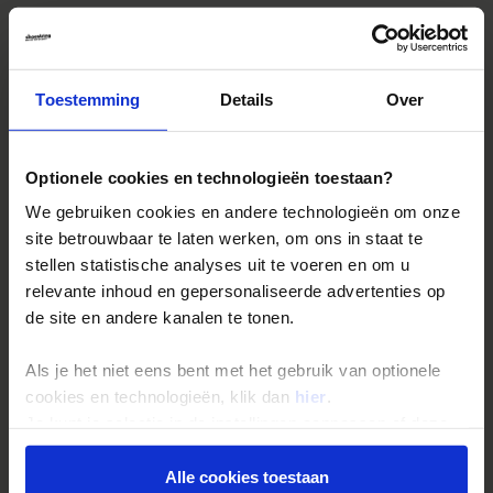
Februari
-6
5
10
-
Maart
2
5
12
-
Toestemming
Details
Over
April
13
7
12
-
Mei
17
9
14
-
Optionele cookies en technologieën toestaan?
Juni
21
11
12
-
We gebruiken cookies en andere technologieën om onze
site betrouwbaar te laten werken, om ons in staat te
Juli
24
11
10
-
stellen statistische analyses uit te voeren en om u
relevante inhoud en gepersonaliseerde advertenties op
Augustus
24
10
7
-
de site en andere kanalen te tonen.
September
20
9
6
-
Als je het niet eens bent met het gebruik van optionele
Oktober
13
6
8
-
cookies en technologieën, klik dan
hier
.
Je kunt je selectie in de instellingen aanpassen of deze
November
1
5
9
-
onder aan de pagina op elk gewenst moment voor de
toekomst wijzigen.
Alle cookies toestaan
December
-7
4
9
-