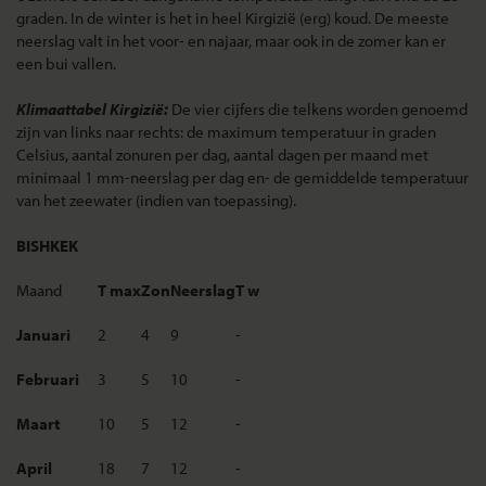
graden. In de winter is het in heel Kirgizië (erg) koud. De meeste
neerslag valt in het voor- en najaar, maar ook in de zomer kan er
een bui vallen.
Klimaattabel Kirgizië:
De vier cijfers die telkens worden genoemd
zijn van links naar rechts: de maximum temperatuur in graden
Celsius, aantal zonuren per dag, aantal dagen per maand met
minimaal 1 mm-neerslag per dag en- de gemiddelde temperatuur
van het zeewater (indien van toepassing).
BISHKEK
Maand
T max
Zon
Neerslag
T w
Januari
2
4
9
-
Februari
3
5
10
-
Maart
10
5
12
-
April
18
7
12
-