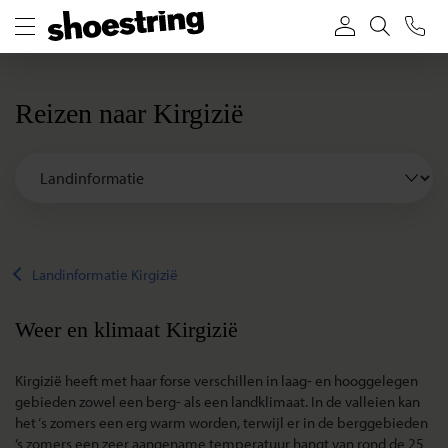
Reizen naar Kirgizië
Landinformatie Kirgizië
Weer en klimaat Kirgizië
Kirgizië heeft met haar forse verschillen in laag- en hooggelegen
gebieden zowel een berg- als een landklimaat. In de valleien kan
het ‘s zomers een erg warm worden, terwijl er in de berggebieden
’s zomers een zeer aangename temperatuur hangt van rond de 25