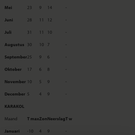
Mei
23
9
14
-
Juni
28
11
12
-
Juli
31
11
10
-
Augustus
30
10
7
-
September
25
9
6
-
Oktober
17
6
8
-
November
10
5
9
-
December
5
4
9
-
KARAKOL
Maand
T max
Zon
Neerslag
T w
Januari
-10
4
9
-