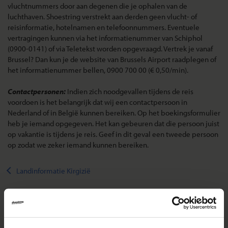
vluchtnummers door aan degenen die je ophalen van de
luchthaven. Shoestring verstrekt aan derden geen vlucht- of
reisinformatie, hotelnamen en telefoonnummers. Eventuele
vertragingen kunnen via het informatienummer van Schiphol
(0900-0141) of via Teletekst worden opgevraagd. Vertrek je vanaf
Brussel? Dan kun je de website van Brussels Airport raadplegen of
het informatienummer bellen, 0900 700 00 (€ 0,50/min).
Contactpersonen:
Indien zich noodgevallen tijdens de reis
voordoen is het belangrijk dat wij een contactpersoon in
Nederland of in België kunnen bereiken. Op het boekingsformulier
heb je iemand opgegeven. Het kan gebeuren dat die persoon juist
op vakantie is tijdens je reis. Geef in dit geval een tweede persoon
op zodat we zeker iemand kunnen bereiken.
Landinformatie Kirgizië