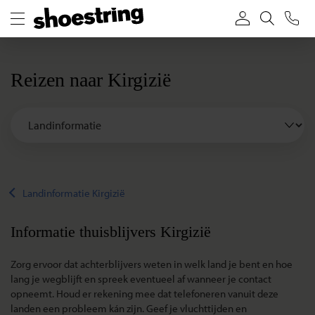
Reizen naar Kirgizië
Landinformatie Kirgizië
Informatie thuisblijvers Kirgizië
Zorg ervoor dat achterblijvers weten in welk land je bent en hoe
lang je wegblijft en spreek eventueel af wanneer je contact
opneemt. Houd er rekening mee dat telefoneren vanuit deze
landen een probleem kán zijn. Geef je vluchttijden en