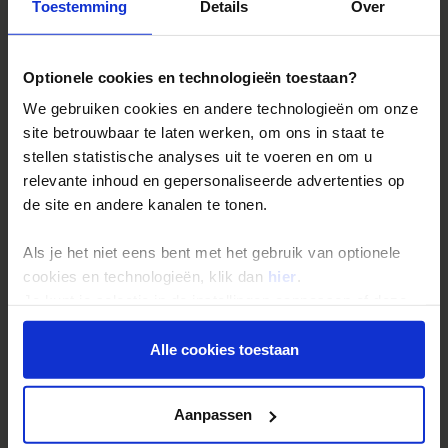
Reizen met Shoestring
Toestemming
Details
Over
De belangrijkste info op een rij
Bestemmingen
Optionele cookies en technologieën toestaan?
Duurzaam reizen
We gebruiken cookies en andere technologieën om onze
Reis- en annuleringsvoorwaarden
site betrouwbaar te laten werken, om ons in staat te
stellen statistische analyses uit te voeren en om u
Veelgestelde vragen
relevante inhoud en gepersonaliseerde advertenties op
Inloggen op mijn.Shoestring
de site en andere kanalen te tonen.
Als je het niet eens bent met het gebruik van optionele
Reisthema's
cookies en technologieën, klik dan
hier
.
Groepsreizen
Je kunt je selectie in de instellingen aanpassen of deze
onder aan de pagina op elk gewenst moment voor de
Single reizen
toekomst wijzigen.
Alle cookies toestaan
Festivalreizen
Gegarandeerde reizen
Privacy beleid
Aanpassen
Nieuwe reizen