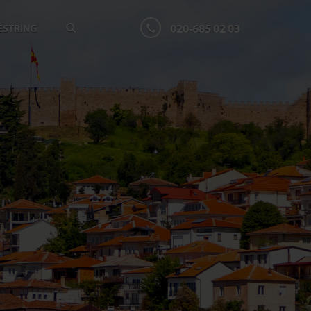
020-685 02 03
ESTRING