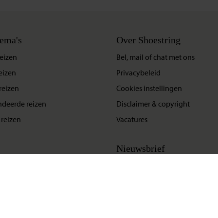
ema's
Over Shoestring
eizen
Bel, mail of chat met ons
eizen
Privacybeleid
reizen
Cookies instellingen
deerde reizen
Disclaimer & copyright
reizen
Vacatures
Nieuwsbrief
Update situatie Midden-Oosten
Klik hier