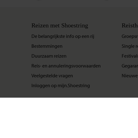
Reizen met Shoestring
Reisth
De belangrijkste info op een rij
Groepsr
Bestemmingen
Single r
Duurzaam reizen
Festival
Reis- en annuleringsvoorwaarden
Gegaran
Veelgestelde vragen
Nieuwe 
Inloggen op mijn.Shoestring