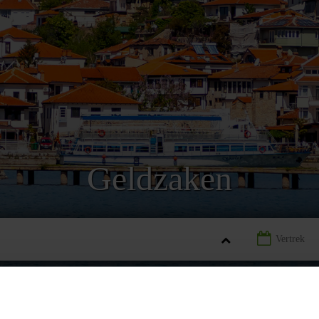
Geldzaken
D-MACEDONIË
LANDINFORMATIE NOORD-MACEDONIË
G