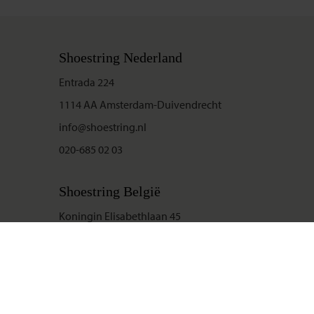
Shoestring Nederland
Entrada 224
1114 AA Amsterdam-Duivendrecht
info@shoestring.nl
020-685 02 03
Shoestring België
Koningin Elisabethlaan 45
9000 Gent
info@shoestring.be
09-234 13 11