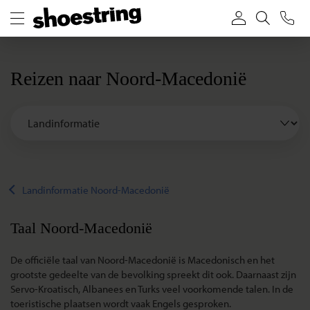
Reizen naar Noord-Macedonië
Landinformatie Noord-Macedonië
Taal Noord-Macedonië
De officiële taal van Noord-Macedonië is Macedonisch en het
grootste gedeelte van de bevolking spreekt dit ook. Daarnaast zijn
Servo-Kroatisch, Albanees en Turks veel voorkomende talen. In de
toeristische plaatsen wordt vaak Engels gesproken.