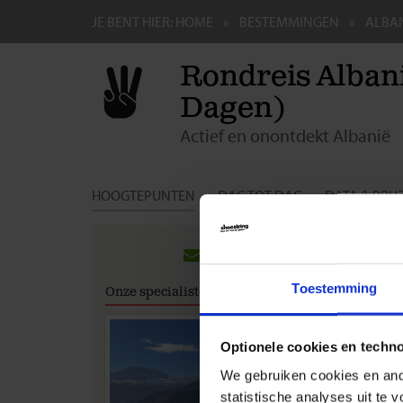
JE BENT HIER:
HOME
BESTEMMINGEN
ALBA
Rondreis Albani
Dagen)
Actief en onontdekt Albanië
HOOGTEPUNTEN
DAG TOT DAG
DATA & PRIJ
Groeps
ALBA
Toestemming
Onze specialisten
Wel
Wel
Wat
Optionele cookies en techn
Hoe
We gebruiken cookies en ande
Hoe
Gaa
statistische analyses uit te