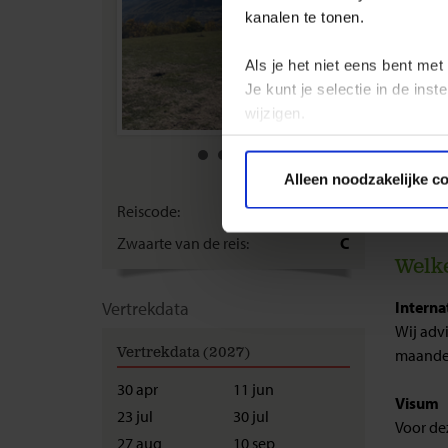
Is e
kanalen te tonen.
Wat
Wat
Als je het niet eens bent met
Heb
Je kunt je selectie in de in
Kan
wijzigen.
Moe
Wan
Kan
Privacy beleid
Alleen noodzakelijke c
Wat
De 
Reiscode:
SAB
Zwaarte van de reis:
C
Welke
Vertrekdata
Interna
Wij advi
Vertrekdata (2027)
maanden
30 apr
11 jun
Visum
23 jul
30 jul
Voor de
27 aug
10 sep