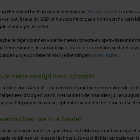
ing Nederland heeft in samenwerking met
Thuisvaccinatie.nl
een op
s van dat jij naar de GGD of huisarts moet gaan, komt een huisarts b
de inentingen te zetten.
sche reizigers kunnen voor de meest correcte en up-to-date informatie
he Geneeskunde. Je kan ook op
www.wanda.nl
online per land advie
unde kun je ook terecht voor je inentingen
(www.itg.be)
.
s de beste reistijd voor Albanië?
 reistijd voor Albanië is van mei tot en met september. Voor de zonl
t algemeen droog en warm, met name in de maanden juli en augustu
and prachtig groen en vanaf september verandert het groen al snel in
vernachten we in Albanië?
electie van onze hotels en guesthouses hebben we met name gelet op 
anië verblijven wij meestal in hotels. Je verblijft hier op basis van 