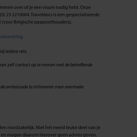
ormeren over of je een visum nodig hebt. Onze
(0) 23 2210004. Traveldocs is een gespecialiseerde
 (voor Belgische paspoorthouders).
l/shoestring
j iedere reis.
ienen zelf contact op te nemen met de betreffende
fende ambassade te infomeren naar eventuele
ten noodzakelijk. Niet het meest leuke deel van je
ld en mogen daarom hierover geen advies geven.