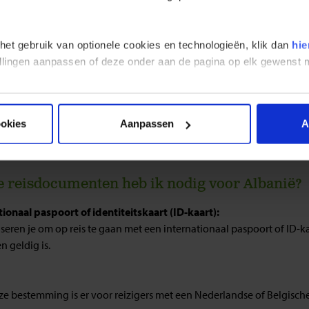
r Wifi tijdens de reis?
 is handig om mee te nemen naar Albanië?
 kun je zoal eten in Albanië?
 het gebruik van optionele cookies en technologieën, klik dan
hie
 ik een wereldstekker nodig?
stellingen aanpassen of deze onder aan de pagina op elk gewens
 ik gemakkelijk pinnen tijdens de reis?
t ik een harde koffer of backpack meenemen?
neer heeft mijn reis een gegarandeerd vertrek?
 ik mijn reis verlengen?
ookies
Aanpassen
A
 kun jij doen om de negatieve impact van je reis te verkleinen en te ve
feiten op een rij
 reisdocumenten heb ik nodig voor Albanië?
tionaal paspoort of identiteitskaart (ID-kaart):
seren je om op reis te gaan met een internationaal paspoort of ID-ka
 geldig is.
ze bestemming is er voor reizigers met een Nederlandse of Belgische