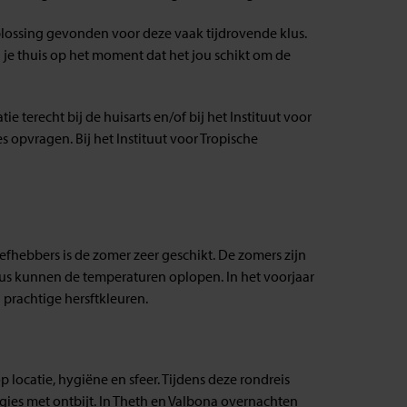
lossing gevonden voor deze vaak tijdrovende klus.
ij je thuis op het moment dat het jou schikt om de
 terecht bij de huisarts en/of bij het Instituut voor
s opvragen. Bij het Instituut voor Tropische
iefhebbers is de zomer zeer geschikt. De zomers zijn
s kunnen de temperaturen oplopen. In het voorjaar
 prachtige hersftkleuren.
locatie, hygiëne en sfeer. Tijdens deze rondreis
logies met ontbijt. In Theth en Valbona overnachten