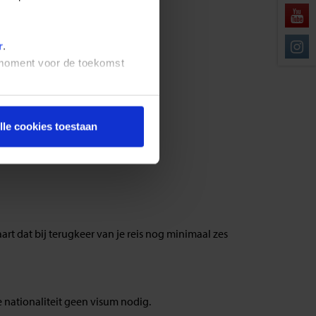
r
.
t moment voor de toekomst
lle cookies toestaan
rbeteren?
art dat bij terugkeer van je reis nog minimaal zes
 nationaliteit geen visum nodig.