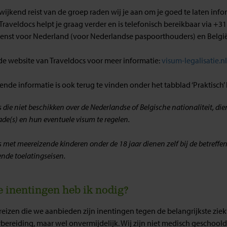
fwijkend reist van de groep raden wij je aan om je goed te laten inf
Traveldocs helpt je graag verder en is telefonisch bereikbaar via +31
enst voor Nederland (voor Nederlandse paspoorthouders) en België
 de website van Traveldocs voor meer informatie:
visum-legalisatie.n
nde informatie is ook terug te vinden onder het tabblad ‘Praktisch’ bi
s die niet beschikken over de Nederlandse of Belgische nationaliteit, d
e(s) en hun eventuele visum te regelen.
s met meereizende kinderen onder de 18 jaar dienen zelf bij de betref
nde toelatingseisen.
 inentingen heb ik nodig?
 reizen die we aanbieden zijn inentingen tegen de belangrijkste ziek
rbereiding, maar wel onvermijdelijk. Wij zijn niet medisch geschoo