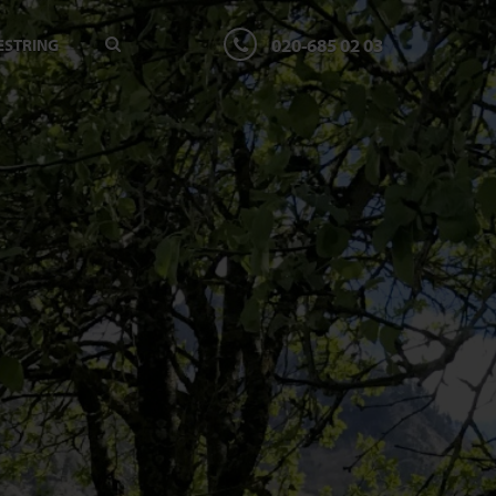
020-685 02 03
ESTRING