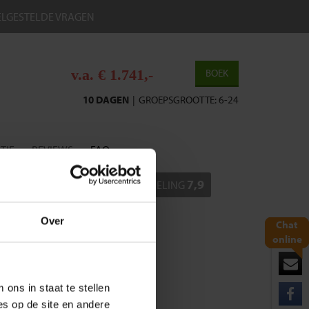
ELGESTELDE VRAGEN
v.a. € 1.741,-
BOEK
10 DAGEN
|
GROEPSGROOTTE: 6-24
TIE
REVIEWS
FAQ
7,9
BEOORDELING
Over
Chat
online
ons in staat te stellen
es op de site en andere