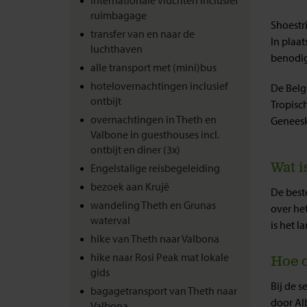
ruimbagage
Shoestr
transfer van en naar de
In plaat
luchthaven
benodig
alle transport met (mini)bus
hotelovernachtingen inclusief
De Belgi
ontbijt
Tropisc
overnachtingen in Theth en
Geneesk
Valbone in guesthouses incl.
ontbijt en diner (3x)
Wat i
Engelstalige reisbegeleiding
bezoek aan Krujë
De beste
wandeling Theth en Grunas
over he
waterval
is het l
hike van Theth naar Valbona
hike naar Rosi Peak mat lokale
Hoe o
gids
Bij de s
bagagetransport van Theth naar
door Alb
Valbona