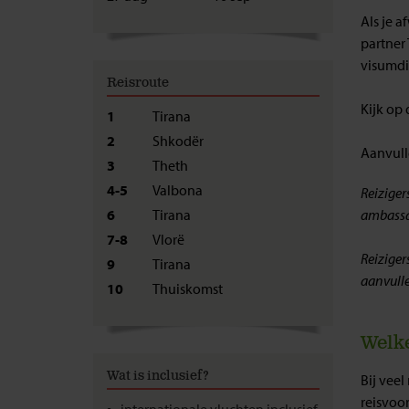
Als je a
partner 
visumdi
Reisroute
Kijk op
1
Tirana
2
Shkodër
Aanvulle
3
Theth
4-5
Valbona
Reiziger
6
Tirana
ambassad
7-8
Vlorë
Reiziger
9
Tirana
aanvulle
10
Thuiskomst
Welke
Wat is inclusief?
Bij veel
reisvoo
internationale vluchten inclusief