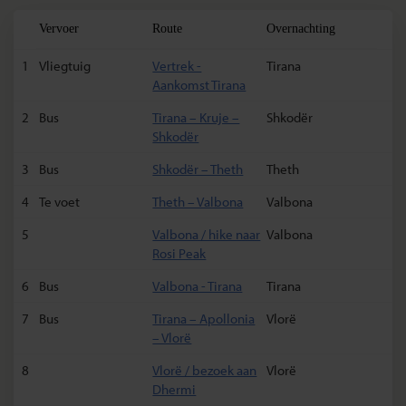
Vervoer
Route
Overnachting
1
Vliegtuig
Vertrek -
Tirana
Aankomst Tirana
2
Bus
Tirana – Kruje –
Shkodër
Shkodër
3
Bus
Shkodër – Theth
Theth
4
Te voet
Theth – Valbona
Valbona
5
Valbona / hike naar
Valbona
Rosi Peak
6
Bus
Valbona - Tirana
Tirana
7
Bus
Tirana – Apollonia
Vlorë
– Vlorë
8
Vlorë / bezoek aan
Vlorë
Dhermi