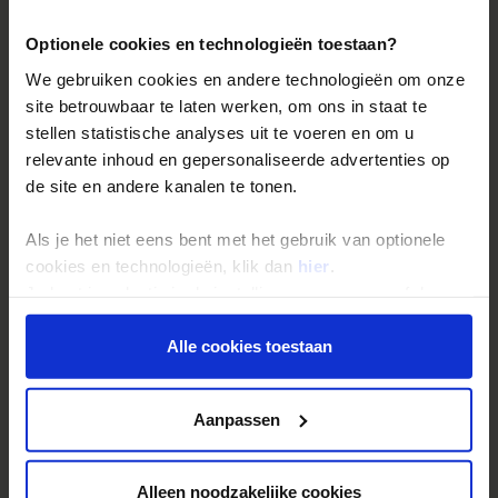
bewoners
creëren samen een unieke plek. Tijdens de
communistische periode mocht ook niet zomaar iedereen
Optionele cookies en technologieën toestaan?
deze regio betreden. Met een speciale vergunning
We gebruiken cookies en andere technologieën om onze
mochten alleen de lokale bevolking, geautoriseerde
site betrouwbaar te laten werken, om ons in staat te
bostechnici en een handvol belangrijke bezoekers uit het
stellen statistische analyses uit te voeren en om u
buitenland waarmee Albanië politieke betrekkingen had
relevante inhoud en gepersonaliseerde advertenties op
hier komen. In Valbona verblijf je weer in een lokaal
de site en andere kanalen te tonen.
guesthouse, waarbij het diner weer inbegrepen is.
Als je het niet eens bent met het gebruik van optionele
Hoe vér kun je gaan? TIP
cookies en technologieën, klik dan
hier
.
Je kunt je selectie in de instellingen aanpassen of deze
Shoestring collega Janice wandelde mee van het bergdorpje
onder aan de pagina op elk gewenst moment voor de
Theth naar Valbona.
Lees over haar ervaringen
toekomst wijzigen.
Alle cookies toestaan
in onze blog
.
Privacy beleid
Aanpassen
Alleen noodzakelijke cookies