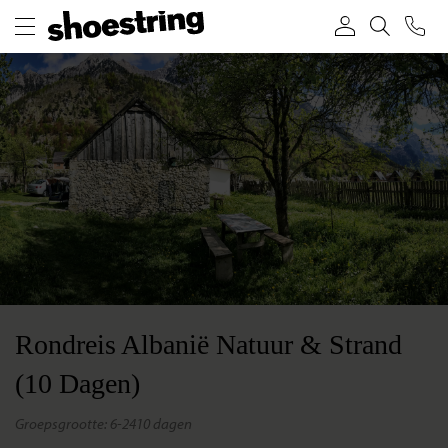
Rondreis Albanië Natuur & Strand
(10 Dagen)
groepsgrootte: 6-24
10 dagen