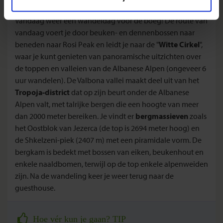
Dag 5: Valbona / hike naar Rosi Peak
Vandaag weer een wandeldag voor de boeg! De route van
vandaag voert je door beuken- en dennenbossen naar
beneden naar Rosi Peak en leidt je naar de "
Witte Cirkel
",
waar je kunt genieten van panoramische uitzichten over
de toppen en valleien van de Albanese Alpen (ongeveer 6
uur wandelen). De Valbona vallei maakt deel uit van het
Tropoja-district
dat op zijn beurt onder de Albanese
Alpen valt, met talrijke bergen die een hoogte van meer
dan 2000 meter bereiken. Je vindt er
bergmassieven
zoals
het Oostblok van Jezerca (de top is 2694 meter hoog) en
de Shkelzeni-piek (2407 m) met een piramidale vorm. De
bergkam is bedekt met bossen van eiken, beukenhout en
enkele naaldbomen, terwijl op de top enkele alpenweiden
zijn. Na de wandeling keer je weer terug naar de
guesthouse.
Hoe vér kun je gaan? TIP