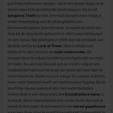
prachtige kalkstenen bergen. Vanaf het dorpje Boga zie je
alleen maar indrukwekkende landschappen tot je het
bergdorp Theth
bereikt. Eenmaal aangekomen maak je
onder begeleiding van de reisbegeleider een
kennismakingstour door het dorp. Je maakt als eerst een
stop bij de dorpskerk, gebouwd in 1892, maar herbouwd
en een nieuw dak gekregen in 2005. Aan de overkant van
de kerk vind je de
Lock-in Tower
, deze is alleen van
buitenaf te zien, evenals de
oude watermolen
, die
vroeger door de lokale bevolking werd gebruikt om maïs
te malen. Na een kort bezoek aan de molen volg je een
voetpad dat leidt naar de brug van Gerla die meer dan 30
meter boven de Thethi-canyon hangt. De canyon is slechts
twee meter breed en heeft een spectaculaire ligging. Bij de
prachtige Grunas waterval stort het water tientallen
meters diep in een diepe poel. Het
kristalheldere water
is
zo koud, dat je waarschijnlijk niet verder komt dan met je
enkels in het water. Je overnacht in een
lokaal guesthouse
waar een diner voor je wordt klaargemaakt (inbegrepen in