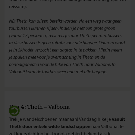
reissom).
NB: Theth kan alleen bereikt worden via een weg waar geen
tourbussen kunnen rijden. Indien je met een grote groep
(vanaf 17 personen) reist reis je naar Theth per minibussen.
In deze bussen is geen ruimte voor alle bagage. Daarom word
je in Skhodër verzocht een dagtas in te pakken. Hierin neem
je spullen mee voor je overnachting in Theth en de
benodigdheden voor de hike van Theth naar Valbone. In
Valbonë komt de tourbus weer aan met alle bagage.
Dag 4: Theth – Valbona
Trek je wandelschoenen maar aan! Vandaag hike je
vanuit
Theth door enkele wilde landschappen
naar Valbona. Je
zet koers richting het Tropoja gebied, bekend als de