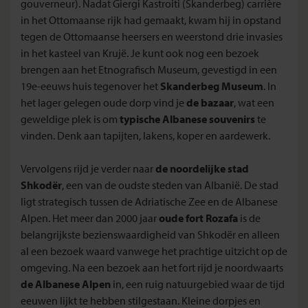
gouverneur). Nadat Giergi Kastroiti (Skanderbeg) carrière
in het Ottomaanse rijk had gemaakt, kwam hij in opstand
tegen de Ottomaanse heersers en weerstond drie invasies
in het kasteel van Krujë. Je kunt ook nog een bezoek
brengen aan het Etnografisch Museum, gevestigd in een
19e-eeuws huis tegenover het
Skanderbeg Museum
. In
het lager gelegen oude dorp vind je
de bazaar
, wat een
geweldige plek is om
typische Albanese souvenirs
te
vinden. Denk aan tapijten, lakens, koper en aardewerk.
Vervolgens rijd je verder naar
de noordelijke stad
Shkodër
, een van de oudste steden van Albanië. De stad
ligt strategisch tussen de Adriatische Zee en de Albanese
Alpen. Het meer dan 2000 jaar
oude fort Rozafa
is de
belangrijkste bezienswaardigheid van Shkodër en alleen
al een bezoek waard vanwege het prachtige uitzicht op de
omgeving. Na een bezoek aan het fort rijd je noordwaarts
de Albanese Alpen
in, een ruig natuurgebied waar de tijd
eeuwen lijkt te hebben stilgestaan. Kleine dorpjes en