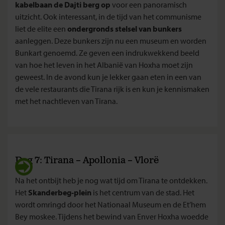
kabelbaan de Dajti berg op
voor een panoramisch
uitzicht. Ook interessant, in de tijd van het communisme
liet de elite een
ondergronds stelsel van bunkers
aanleggen. Deze bunkers zijn nu een museum en worden
Bunkart genoemd. Ze geven een indrukwekkend beeld
van hoe het leven in het Albanië van Hoxha moet zijn
geweest. In de avond kun je lekker gaan eten in een van
de vele restaurants die Tirana rijk is en kun je kennismaken
met het nachtleven van Tirana.
Dag 7: Tirana – Apollonia – Vlorë
Na het ontbijt heb je nog wat tijd om Tirana te ontdekken.
Het
Skanderbeg-plein
is het centrum van de stad. Het
wordt omringd door het Nationaal Museum en de Et’hem
Bey moskee. Tijdens het bewind van Enver Hoxha woedde