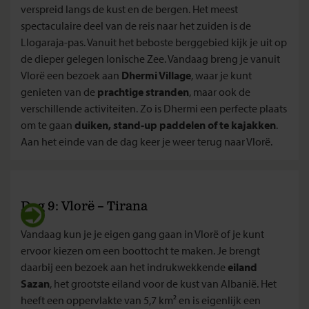
verspreid langs de kust en de bergen. Het meest
spectaculaire deel van de reis naar het zuiden is de
Llogaraja-pas. Vanuit het beboste berggebied kijk je uit op
de dieper gelegen Ionische Zee. Vandaag breng je vanuit
Vlorë een bezoek aan
Dhermi Village
, waar je kunt
genieten van de
prachtige stranden
, maar ook de
verschillende activiteiten. Zo is Dhermi een perfecte plaats
om te gaan
duiken, stand-up paddelen of te kajakken
.
Aan het einde van de dag keer je weer terug naar Vlorë.
Dag 9: Vlorë – Tirana
Vandaag kun je je eigen gang gaan in Vlorë of je kunt
ervoor kiezen om een boottocht te maken. Je brengt
daarbij een bezoek aan het indrukwekkende
eiland
Sazan
, het grootste eiland voor de kust van Albanië. Het
heeft een oppervlakte van 5,7 km² en is eigenlijk een