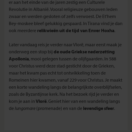
er aan het einde van de jaren zestig een Culturele
Revolutie in Albanië. Vooral religieuze gebouwen leden
zwaar en werden gesloten of zelfs verwoest. De Et'hem
Bey-moskee bleef gelukkig gespaard. In Tirana vind je dan
ook meerdere
relikwieën uit de tijd van Enver Hoxha
.
Later vandaag reis je verder naar Vlorë, maar eerst maak je
onderweg een stop bij
de oude Griekse nederzetting
Apollonia
, mooi gelegen tussen de olijfgaarden. In 588
voor Christus werd deze stad gesticht door de Grieken,
maar het kwam pas echt tot ontwikkeling toen de
Romeinen hier kwamen, vanaf 229 voor Christus. Je maakt
een korte wandeling langs de belangrijkste overblijfselen,
zoals de Byzantijnse kerk. Na het bezoek rijd je verder en
kom je aan in
Vlorë
. Geniet hier van een wandeling langs
de
lungomare
(promenade)
en van de
levendige sfeer
.