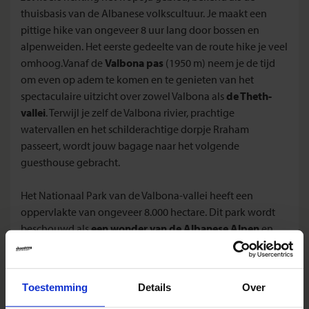
thuisbasis van de Albanese volkscultuur. Je maakt een
pittige hike van ongeveer 8 uur lang door bossen en
alpenweiden. Het eerste gedeelte van de route hike je veel
omhoog.Vanaf de
Valbona pas
(1950 m) neem je de tijd
om even op adem te komen en te genieten van het
spectaculaire uitzicht over zowel Valbona als
de Theth-
vallei
. Terwijl je zelf de Valbona rivier, prachtige
watervallen en het schilderachtige dorpje Rraham
passeert, wordt jouw bagage naar het volgende
guesthouse gebracht.
Het Nationaal Park van de Valbona-vallei heeft een
oppervlakte van ongeveer 8.000 hectare. Dit park wordt
beschouwd als
een wonder van de Albanese Alpen
en
biedt een verbazingwekkende diversiteit in vormen,
kleuren en flora en fauna. De bossen en weilanden, de
rivieren en bergmeren, de diverse bloemen, de
Toestemming
Details
Over
karakteristieke huizen en
de gastvrijheid van de