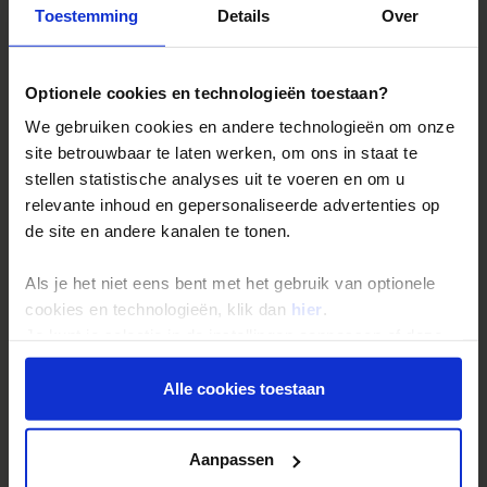
Toestemming
Details
Over
Optionele cookies en technologieën toestaan?
We gebruiken cookies en andere technologieën om onze
site betrouwbaar te laten werken, om ons in staat te
stellen statistische analyses uit te voeren en om u
relevante inhoud en gepersonaliseerde advertenties op
de site en andere kanalen te tonen.
De Valbona vallei
Als je het niet eens bent met het gebruik van optionele
maakt deel uit van het Tropoja district dat op zijn beurt
cookies en technologieën, klik dan
hier
.
onder de Albanese Alpen valt. De talrijke bergen bereiken
Je kunt je selectie in de instellingen aanpassen of deze
een hoogte van meer dan 2000 meter.
onder aan de pagina op elk gewenst moment voor de
toekomst wijzigen.
Alle cookies toestaan
Privacy beleid
Aanpassen