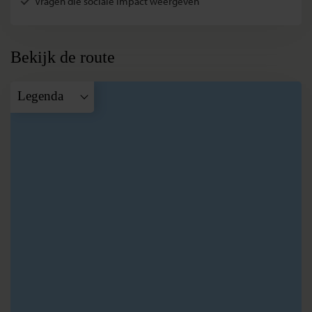
Vragen die sociale impact weergeven
Bekijk de route
Legenda
A
Tirana
B
Shkodër
C
Theth
D
Valbona
E
Tirana
F
Vlorë
G
Tirana