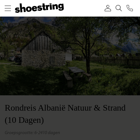
Rondreis Albanië Natuur & Strand
(10 Dagen)
groepsgrootte: 6-24
10 dagen