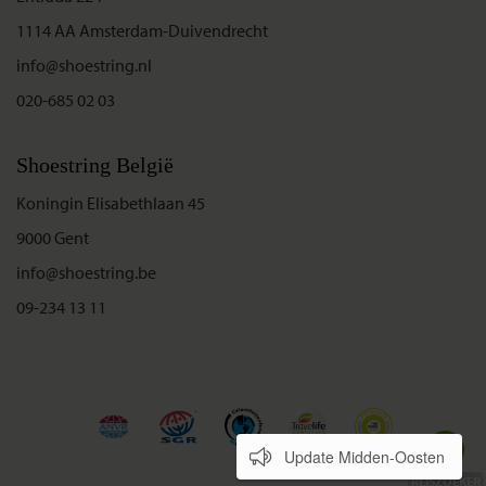
1114 AA Amsterdam-Duivendrecht
info@shoestring.nl
020-685 02 03
Shoestring België
Koningin Elisabethlaan 45
9000 Gent
info@shoestring.be
09-234 13 11
Update Midden-Oosten
REISZOEKER