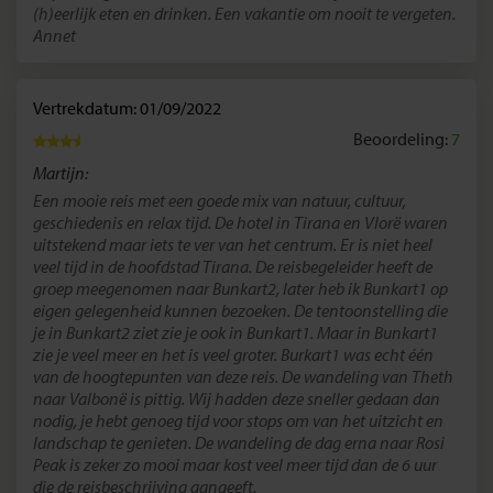
(h)eerlijk eten en drinken. Een vakantie om nooit te vergeten.
Annet
Vertrekdatum: 01/09/2022
Beoordeling:
7
Martijn:
Een mooie reis met een goede mix van natuur, cultuur,
geschiedenis en relax tijd. De hotel in Tirana en Vlorë waren
uitstekend maar iets te ver van het centrum. Er is niet heel
veel tijd in de hoofdstad Tirana. De reisbegeleider heeft de
groep meegenomen naar Bunkart2, later heb ik Bunkart1 op
eigen gelegenheid kunnen bezoeken. De tentoonstelling die
je in Bunkart2 ziet zie je ook in Bunkart1. Maar in Bunkart1
zie je veel meer en het is veel groter. Burkart1 was echt één
van de hoogtepunten van deze reis. De wandeling van Theth
naar Valbonë is pittig. Wij hadden deze sneller gedaan dan
nodig, je hebt genoeg tijd voor stops om van het uitzicht en
landschap te genieten. De wandeling de dag erna naar Rosi
Peak is zeker zo mooi maar kost veel meer tijd dan de 6 uur
die de reisbeschrijving aangeeft.