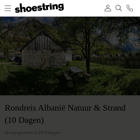
Rondreis Albanië Natuur & Strand
(10 Dagen)
groepsgrootte: 6-24
10 dagen