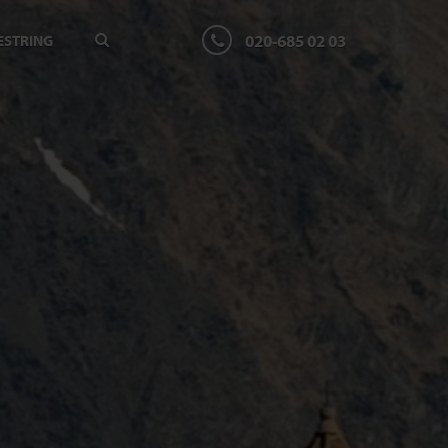
020-685 02 03
ESTRING