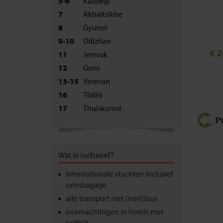
5-6
Kazbegi
7
Akhaltsikhe
8
Gyumri
9-10
Dilizhan
€ 2
11
Jermuk
12
Goris
13-15
Yerevan
16
Tbilisi
17
Thuiskomst
P
Wat is inclusief?
internationale vluchten inclusief
ruimbagage
alle transport met (mini)bus
overnachtingen in hotels met
ontbijt