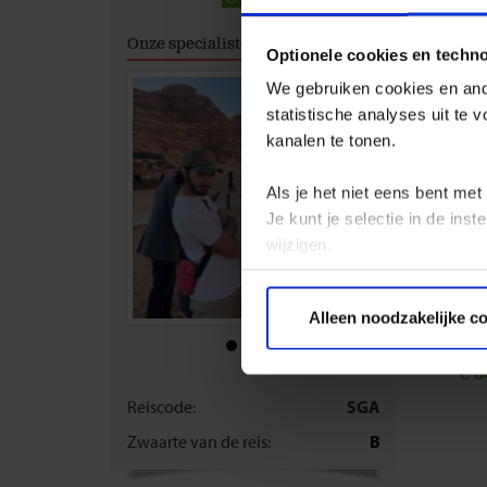
Tijdens 
Onze specialisten
excursies
Optionele cookies en techn
We gebruiken cookies en ande
Om je ee
deelnam
statistische analyses uit te
om je ee
kanalen te tonen.
excursie
Als je het niet eens bent met
Alle pri
Je kunt je selectie in de in
excursie
wijzigen.
Privacy beleid
Alleen noodzakelijke c
€ 8
Reiscode:
SGA
Zwaarte van de reis:
B