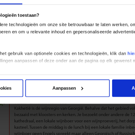
je reis is het mogelijk om deel te nemen aan door de reisbegeleiding ter
 zijn facultatief.
ologieën toestaan?
re technologieën om onze site betrouwbaar te laten werken, om 
n idee te geven van de kosten van deze excursies vermelden we hier 
e van minimaal 6 deelnemers. Door koersschommelingen kan de prijs v
 voeren en om u relevante inhoud en gepersonaliseerde advertenti
n indicatie van de kosten te geven. Omdat de entreegelden vaak verand
prijs (tenzij expliciet vermeld).
 het gebruik van optionele cookies en technologieën, klik dan
hie
jzen van de excursies zijn genoemd in euro's. Ter plekke betaal je de ex
stellingen aanpassen of deze onder aan de pagina op elk gewens
s zijn onder voorbehoud van beschikbaarheid.
ookies
Aanpassen
A
Telavi - Excursie Kakhetië
4,-
Kakhetië is dé wijnregio van Georgië. Behalve dat het gebied vo
bezaaid met kloosters en kerken. Je bezoekt onder andere de 1
kathedraal, een lokale wijnboer voor een wijnproeverij, het dorp
kasteel. Tussen de middag is de lunch bij een lokale familie in
wijnboer geen Engels spreekt maar alleen Georgisch of Russisc