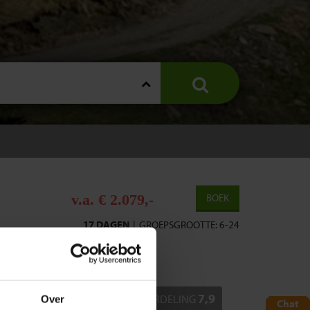
v.a. € 2.079,-
BOEK
17 DAGEN
|
GROEPSGROOTTE: 6-24
TIE
REVIEWS
FAQ
7,9
BEOORDELING
Over
Chat