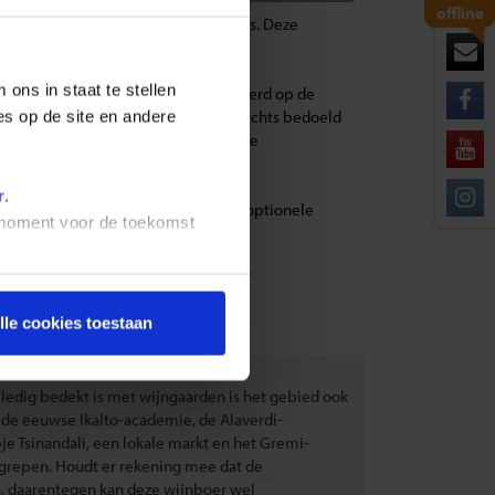
offline
 plaatse aangeboden ‘losse’ excursies. Deze
ons in staat te stellen
de richtbedragen per persoon gebaseerd op de
eranderen. De bedragen zijn dus slechts bedoeld
es op de site en andere
eren, zijn deze niet opgenomen in de
r
.
cursies in de lokale munteenheid. De optionele
t moment voor de toekomst
lle cookies toestaan
lledig bedekt is met wijngaarden is het gebied ook
2de eeuwse Ikalto-academie, de Alaverdi-
je Tsinandali, een lokale markt en het Gremi-
begrepen. Houdt er rekening mee dat de
h, daarentegen kan deze wijnboer wel