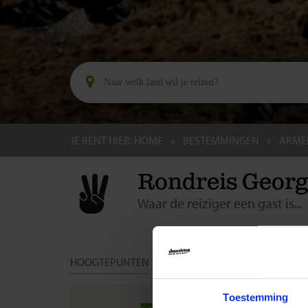
JE BENT HIER:
HOME
BESTEMMINGEN
ARME
Rondreis Georg
Waar de reiziger een gast is...
HOOGTEPUNTEN
DAG TOT DAG
DATA & PRIJ
Groep
Toestemming