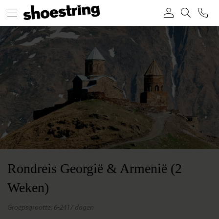
Rondreis Georgië & Armenië (2
Weken)
groepsgrootte: 6-24
17 dagen