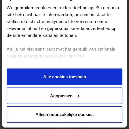
We gebruiken cookies en andere technologieën om onze
site betrouwbaar te laten werken, om ons in staat te
stellen statistische analyses uit te voeren en om u
relevante inhoud en gepersonaliseerde advertenties op
de site en andere kanalen te tonen.
Als je het niet eens bent met het gebruik van optionele
cookies en technologieën, klik dan
hier
.
Je kunt je selectie in de instellingen aanpassen of deze
onder aan de pagina op elk gewenst moment voor de
toekomst wijzigen.
Alle cookies toestaan
Yerevan - Imperial Palace Hotel
WIFI in receptie en/of algemene ruimte - Gratis
Privacy beleid
Aanpassen
Alleen noodzakelijke cookies