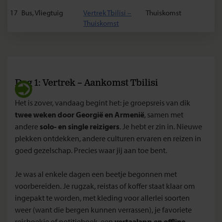
17
Bus, Vliegtuig
Vertrek Tbilisi –
Thuiskomst
Thuiskomst
Dag 1: Vertrek – Aankomst Tbilisi
Het is zover, vandaag begint het: je groepsreis van dik
twee weken door Georgië en Armenië
, samen met
andere
solo- en single reizigers
. Je hebt er zin in. Nieuwe
plekken ontdekken, andere culturen ervaren en reizen in
goed gezelschap. Precies waar jij aan toe bent.
Je was al enkele dagen een beetje begonnen met
voorbereiden. Je rugzak, reistas of koffer staat klaar om
ingepakt te worden, met kleding voor allerlei soorten
weer (want die bergen kunnen verrassen), je favoriete
reisboekje of notitieboek, een
vertaalapp en offline