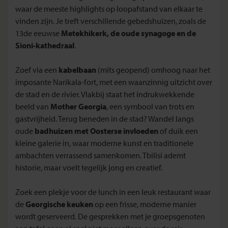
waar de meeste highlights op loopafstand van elkaar te
vinden zijn. Je treft verschillende gebedshuizen, zoals de
13de eeuwse
Metekhikerk, de oude synagoge en de
Sioni-kathedraal
.
Zoef via een
kabelbaan
(mits geopend) omhoog naar het
imposante Narikala-fort, met een waanzinnig uitzicht over
de stad en de rivier. Vlakbij staat het indrukwekkende
beeld van
Mother Georgia
, een symbool van trots en
gastvrijheid. Terug beneden in de stad? Wandel langs
oude
badhuizen met Oosterse invloeden
of duik een
kleine galerie in, waar moderne kunst en traditionele
ambachten verrassend samenkomen. Tbilisi ademt
historie, maar voelt tegelijk jong en creatief.
Zoek een plekje voor de lunch in een leuk restaurant waar
de
Georgische keuken
op een frisse, moderne manier
wordt geserveerd. De gesprekken met je groepsgenoten