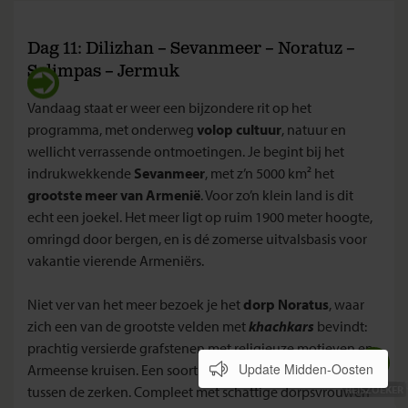
Dag 11: Dilizhan – Sevanmeer – Noratuz –
Selimpas – Jermuk
Vandaag staat er weer een bijzondere rit op het
programma, met onderweg
volop cultuur
, natuur en
wellicht verrassende ontmoetingen. Je begint bij het
indrukwekkende
Sevanmeer
, met z’n 5000 km² het
grootste meer van Armenië
. Voor zo’n klein land is dit
echt een joekel. Het meer ligt op ruim 1900 meter hoogte,
omringd door bergen, en is dé zomerse uitvalsbasis voor
vakantie vierende Armeniërs.
Niet ver van het meer bezoek je het
dorp Noratus
, waar
zich een van de grootste velden met
khachkars
bevindt:
prachtig versierde grafstenen met religieuze motieven en
Update Midden-Oosten
Armeense kruisen. Een soort openluchtmuseum, maar dan
tussen de zerken. Compleet met schattige dorpsvrouwen
REISZOEKER