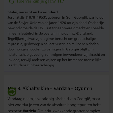
Hoe vér kun je gaan? TIP
Stalin, veracht en bewonderd
Josef Stalin (1878–1953), geboren in Gori, Georgië, was leider
van de Sovjet-Unie van de jaren 1920 tot zijn dood. Onder zijn
bewind groeide de USSR uit tot een wereldmacht en speelde
hij een sleutelrol in de overwinning op nazi-Duitsland.
Tegelijkertijd was zijn regime berucht om grootschalige
repressie, gedwongen collectivisatie en miljoenen doden
door hongersnood en zuiveringen. In Georgië blijft zijn
nalatenschap gevoelig: sommigen bewonderen zijn kracht en
invloed, terwijl anderen wijzen op het immense menselijke
leed tijdens zijn heerschappij.
Dag 8: Akhaltsikhe – Vardzia – Gyumri
Vandaag neem je voorlopig afscheid van Georgië, maar
niet voordat je een van de absolute hoogtepunten hebt
bezocht:
Vardzia
. Dit indrukwekkende grottencomplex,