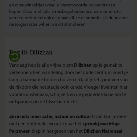
en over winkeltjes waar je ‘verantwoorde’ souvenirs kan
kopen. Door met lokale reisbegeleiders & ondernemers te
werken profiteert ook de plaatselijke economie, als duurzame
reisorganisatie willen wij dit stimuleren!
Dag 10: Dilizhan
Vandaag heb je alle vrijheid om
Dilizhan
op je gemak te
verkennen. Een wandeling door het oude centrum voert je
langs charmante houten huizen en laat je iets proeven van
de rijkdom die het stadje ooit kende. Vroeger kwamen hier
vooral kunstenaars, schrijvers en de gegoede klasse om te
ontspannen in de frisse berglucht.
Zin in iets meer actie, natuur en cultuur?
Dan kun je mee
met een optionele excursie naar het
sprookjesachtige
Parzmeer
, diep in het groen van het
Dilizhan Nationaal