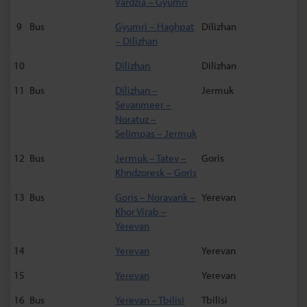
Vardzia – Gyumri
9
Bus
Gyumri – Haghpat
Dilizhan
– Dilizhan
10
Dilizhan
Dilizhan
11
Bus
Dilizhan –
Jermuk
Sevanmeer –
Noratuz –
Selimpas – Jermuk
12
Bus
Jermuk – Tatev –
Goris
Khndzoresk – Goris
13
Bus
Goris – Noravank –
Yerevan
Khor Virab –
Yerevan
14
Yerevan
Yerevan
15
Yerevan
Yerevan
16
Bus
Yerevan – Tbilisi
Tbilisi