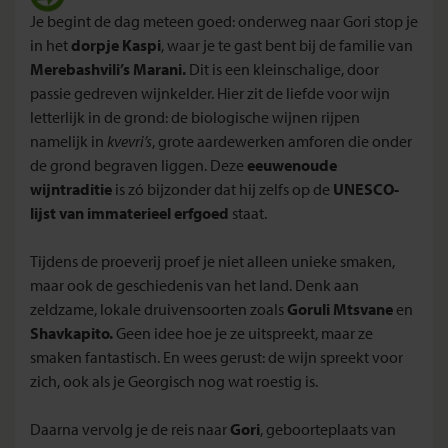
Je begint de dag meteen goed: onderweg naar Gori stop je
in het
dorpje Kaspi
, waar je te gast bent bij de familie van
Merebashvili’s Marani.
Dit is een kleinschalige, door
passie gedreven wijnkelder. Hier zit de liefde voor wijn
letterlijk in de grond: de biologische wijnen rijpen
namelijk in
kvevri’s
, grote aardewerken amforen die onder
de grond begraven liggen. Deze
eeuwenoude
wijntraditie
is zó bijzonder dat hij zelfs op de
UNESCO-
lijst van immaterieel erfgoed
staat.
Tijdens de proeverij proef je niet alleen unieke smaken,
maar ook de geschiedenis van het land. Denk aan
zeldzame, lokale druivensoorten zoals
Goruli Mtsvane
en
Shavkapito.
Geen idee hoe je ze uitspreekt, maar ze
smaken fantastisch. En wees gerust: de wijn spreekt voor
zich, ook als je Georgisch nog wat roestig is.
Daarna vervolg je de reis naar
Gori
, geboorteplaats van