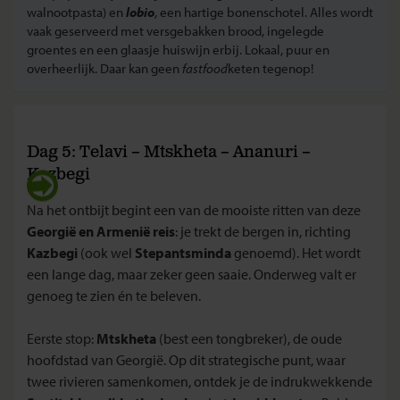
walnootpasta) en
lobio
, een hartige bonenschotel. Alles wordt
vaak geserveerd met versgebakken brood, ingelegde
groentes en een glaasje huiswijn erbij. Lokaal, puur en
overheerlijk. Daar kan geen
fastfood
keten tegenop!
Dag 5: Telavi – Mtskheta – Ananuri –
Kazbegi
Na het ontbijt begint een van de mooiste ritten van deze
Georgië en Armenië reis
: je trekt de bergen in, richting
Kazbegi
(ook wel
Stepantsminda
genoemd). Het wordt
een lange dag, maar zeker geen saaie. Onderweg valt er
genoeg te zien én te beleven.
Eerste stop:
Mtskheta
(best een tongbreker), de oude
hoofdstad van Georgië. Op dit strategische punt, waar
twee rivieren samenkomen, ontdek je de indrukwekkende