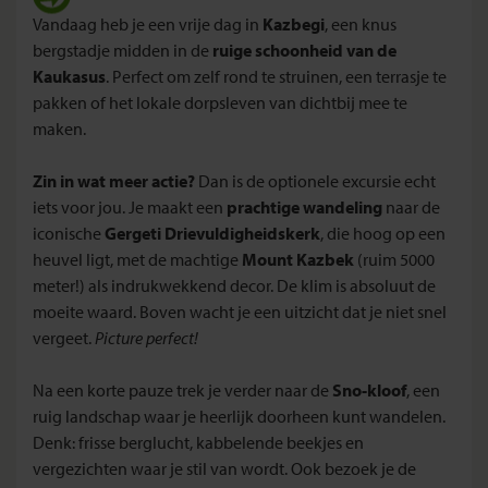
Vandaag heb je een vrije dag in
Kazbegi
, een knus
bergstadje midden in de
ruige schoonheid van de
Kaukasus
. Perfect om zelf rond te struinen, een terrasje te
pakken of het lokale dorpsleven van dichtbij mee te
maken.
Zin in wat meer actie?
Dan is de optionele excursie echt
iets voor jou. Je maakt een
prachtige wandeling
naar de
iconische
Gergeti Drievuldigheidskerk
, die hoog op een
heuvel ligt, met de machtige
Mount Kazbek
(ruim 5000
meter!) als indrukwekkend decor. De klim is absoluut de
moeite waard. Boven wacht je een uitzicht dat je niet snel
vergeet.
Picture perfect!
Na een korte pauze trek je verder naar de
Sno-kloof
, een
ruig landschap waar je heerlijk doorheen kunt wandelen.
Denk: frisse berglucht, kabbelende beekjes en
vergezichten waar je stil van wordt. Ook bezoek je de