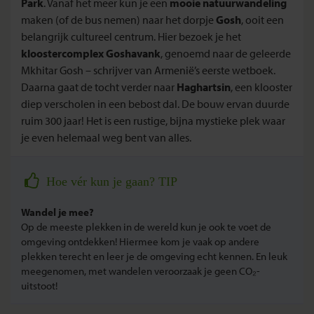
Park
. Vanaf het meer kun je een
mooie natuurwandeling
maken (of de bus nemen) naar het dorpje
Gosh
, ooit een
belangrijk cultureel centrum. Hier bezoek je het
kloostercomplex Goshavank
, genoemd naar de geleerde
Mkhitar Gosh – schrijver van Armenië’s eerste wetboek.
Daarna gaat de tocht verder naar
Haghartsin
, een klooster
diep verscholen in een bebost dal. De bouw ervan duurde
ruim 300 jaar! Het is een rustige, bijna mystieke plek waar
je even helemaal weg bent van alles.
Hoe vér kun je gaan? TIP
Wandel je mee?
Op de meeste plekken in de wereld kun je ook te voet de
omgeving ontdekken! Hiermee kom je vaak op andere
plekken terecht en leer je de omgeving echt kennen. En leuk
meegenomen, met wandelen veroorzaak je geen CO₂-
uitstoot!