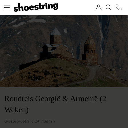
Rondreis Georgië & Armenië (2
Weken)
groepsgrootte: 6-24
17 dagen