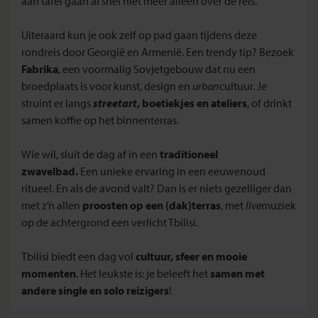
aan tafel gaan al snel niet meer alleen over de reis.
Uiteraard kun je ook zelf op pad gaan tijdens deze
rondreis door Georgië en Armenië. Een trendy tip? Bezoek
Fabrika
, een voormalig Sovjetgebouw dat nu een
broedplaats is voor kunst, design en
urban
cultuur. Je
struint er langs
streetart
, boetiekjes en ateliers
, of drinkt
samen koffie op het binnenterras.
Wie wil, sluit de dag af in een
traditioneel
zwavelbad.
Een unieke ervaring in een eeuwenoud
ritueel. En als de avond valt? Dan is er niets gezelliger dan
met z’n allen
proosten op een (dak)terras
, met
live
muziek
op de achtergrond een verlicht Tbilisi.
Tbilisi biedt een dag vol
cultuur, sfeer en mooie
momenten
. Het leukste is: je beleeft het
samen met
andere single en solo reizigers
!