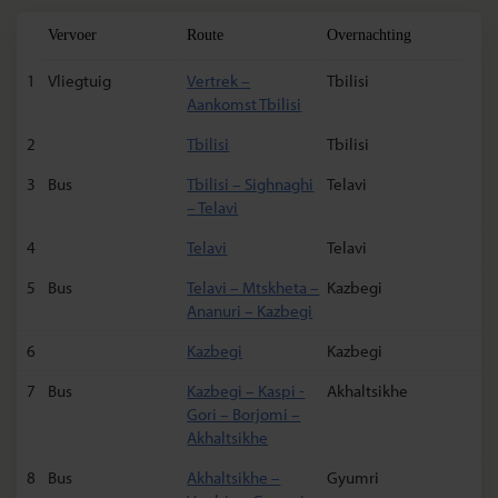
Vervoer
Route
Overnachting
1
Vliegtuig
Vertrek –
Tbilisi
Aankomst Tbilisi
2
Tbilisi
Tbilisi
3
Bus
Tbilisi – Sighnaghi
Telavi
– Telavi
4
Telavi
Telavi
5
Bus
Telavi – Mtskheta –
Kazbegi
Ananuri – Kazbegi
6
Kazbegi
Kazbegi
7
Bus
Kazbegi – Kaspi -
Akhaltsikhe
Gori – Borjomi –
Akhaltsikhe
8
Bus
Akhaltsikhe –
Gyumri