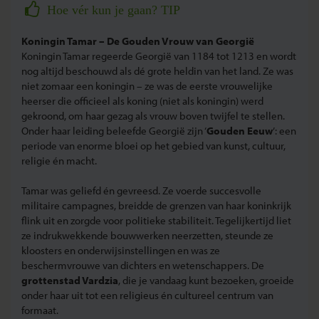
Hoe vér kun je gaan? TIP
Koningin Tamar – De Gouden Vrouw van Georgië
Koningin Tamar regeerde Georgië van 1184 tot 1213 en wordt
nog altijd beschouwd als dé grote heldin van het land. Ze was
niet zomaar een koningin – ze was de eerste vrouwelijke
heerser die officieel als koning (niet als koningin) werd
gekroond, om haar gezag als vrouw boven twijfel te stellen.
Onder haar leiding beleefde Georgië zijn ‘
Gouden Eeuw
’: een
periode van enorme bloei op het gebied van kunst, cultuur,
religie én macht.
Tamar was geliefd én gevreesd. Ze voerde succesvolle
militaire campagnes, breidde de grenzen van haar koninkrijk
flink uit en zorgde voor politieke stabiliteit. Tegelijkertijd liet
ze indrukwekkende bouwwerken neerzetten, steunde ze
kloosters en onderwijsinstellingen en was ze
beschermvrouwe van dichters en wetenschappers. De
grottenstad Vardzia
, die je vandaag kunt bezoeken, groeide
onder haar uit tot een religieus én cultureel centrum van
formaat.