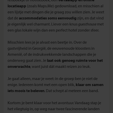
locatieapp
(zoals Maps.Me) gedownload, en misschien al
een lijstje met dingen die je graag zou willen zien. Je weet
dat de
accommodaties soms eenvoudig
zijn, en dat vind
je eigenlijk wel charmant. Liever een knus
guesthouse
met
een glas lokale wijn dan een perfect hotel zonder sfeer.
Misschien lees je je alvast een beetje in. Over de
gastvrijheid in Georgië, de eeuwenoude kloosters in
Armenië, of de indrukwekkende landschappen die je
onderweg gaat zien. Je
laat ook genoeg ruimte voor het
onverwachte
, want juist dát maakt reizen zo leuk.
Je gaat alleen, maar je weet: in de groep ben je niet de
enige. Iedereen komt met een open blik,
klaar om samen
iets moois te beleven
. Dat schept al meteen een band.
Kortom: je bent klaar voor het avontuur. Vandaag stap je
het vliegtuig in, op weg naar twee fascinerende landen