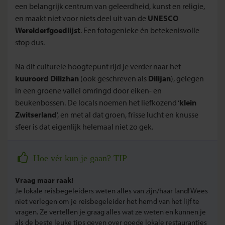
een belangrijk centrum van geleerdheid, kunst en religie,
en maakt niet voor niets deel uit van de
UNESCO
Werelderfgoedlijst
. Een fotogenieke én betekenisvolle
stop dus.
Na dit culturele hoogtepunt rijd je verder naar het
kuuroord Dilizhan
(ook geschreven als
Dilijan
), gelegen
in een groene vallei omringd door eiken- en
beukenbossen. De locals noemen het liefkozend ‘
klein
Zwitserland
’, en met al dat groen, frisse lucht en knusse
sfeer is dat eigenlijk helemaal niet zo gek.
Hoe vér kun je gaan? TIP
Vraag maar raak!
Je lokale reisbegeleiders weten alles van zijn/haar land! Wees
niet verlegen om je reisbegeleider het hemd van het lijf te
vragen. Ze vertellen je graag alles wat ze weten en kunnen je
als de beste leuke tips geven over goede lokale restaurantjes