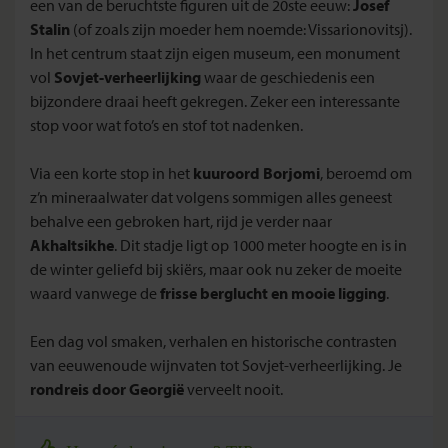
een van de beruchtste figuren uit de 20ste eeuw:
Josef
Stalin
(of zoals zijn moeder hem noemde: Vissarionovitsj).
In het centrum staat zijn eigen museum, een monument
vol
Sovjet-verheerlijking
waar de geschiedenis een
bijzondere draai heeft gekregen. Zeker een interessante
stop voor wat foto’s en stof tot nadenken.
Via een korte stop in het
kuuroord Borjomi
, beroemd om
z’n mineraalwater dat volgens sommigen alles geneest
behalve een gebroken hart, rijd je verder naar
Akhaltsikhe
. Dit stadje ligt op 1000 meter hoogte en is in
de winter geliefd bij skiërs, maar ook nu zeker de moeite
waard vanwege de
frisse berglucht en mooie ligging
.
Een dag vol smaken, verhalen en historische contrasten
van eeuwenoude wijnvaten tot Sovjet-verheerlijking. Je
rondreis door Georgië
verveelt nooit.