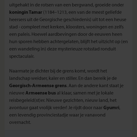
uitgehakt in de rotsen van een bergwand, groeide onder
koningin Tamar
(1184–1213, een van de meest geliefde
heersers uit de Georgische geschiedenis) uit tot een heuse
stad - compleet met kerken, kloosters, woningen en zelfs
een paleis. Hoewel aardbevingen door de eeuwen heen
hun sporen hebben achtergelaten, blijft het uitzicht op (en
een wandeling in) deze mysterieuze rotsstad ronduit
spectaculair.
Naarmate je dichter bij de grens komt, wordt het
landschap weidser, kaler en stiller. En dan bereik je de
Georgisch-Armeense grens
. Aan de andere kant staat je
nieuwe
Armeense bus
al klaar, samen met je lokale
reisbegeleid(st)er. Nieuwe gezichten, nieuw land, het
avontuur gaat vrolijk verder! Je rijdt door naar
Gyumri
,
een levendig provinciestadje waar je vanavond
overnacht.