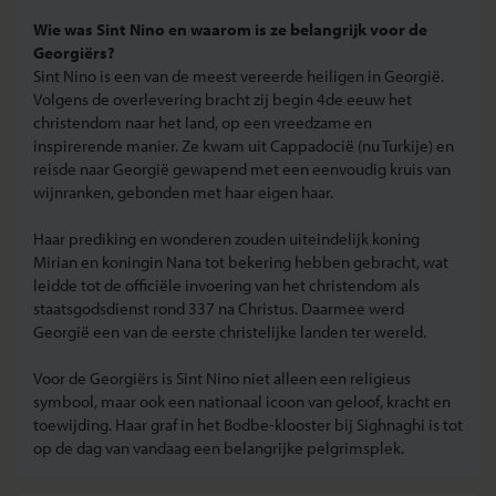
Wie was Sint Nino en waarom is ze belangrijk voor de
Georgiërs?
Sint Nino is een van de meest vereerde heiligen in Georgië.
Volgens de overlevering bracht zij begin 4de eeuw het
christendom naar het land, op een vreedzame en
inspirerende manier. Ze kwam uit Cappadocië (nu Turkije) en
reisde naar Georgië gewapend met een eenvoudig kruis van
wijnranken, gebonden met haar eigen haar.
Haar prediking en wonderen zouden uiteindelijk koning
Mirian en koningin Nana tot bekering hebben gebracht, wat
leidde tot de officiële invoering van het christendom als
staatsgodsdienst rond 337 na Christus. Daarmee werd
Georgië een van de eerste christelijke landen ter wereld.
Voor de Georgiërs is Sint Nino niet alleen een religieus
symbool, maar ook een nationaal icoon van geloof, kracht en
toewijding. Haar graf in het Bodbe-klooster bij Sighnaghi is tot
op de dag van vandaag een belangrijke pelgrimsplek.