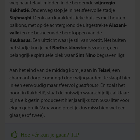
weg naar Telavi, midden in de beroemde
wijnregio
Kakhetië
. Onderweg stop je in het sfeervolle stadje
Sighnaghi
. Denk aan karakteristieke huisjes met houten
balkons, met op de achtergrond de uitgestrekte
Alazani-
vallei
en de besneeuwde bergtoppen van de
Kaukasus.
Een uitzicht waar je stil van wordt. Net buiten
het stadje kun je het
Bodbe-klooster
bezoeken, een
belangrijke spirituele plek waar
Sint Nino
begraven ligt.
Aan het eind van de middag kom je aan in
Telavi
, een
charmant dorpje omringd door wijngaarden. Je slaapt hier
in een eenvoudig maar sfeervol
guesthouse
. En zoals het
hoort in Kakhetië, staat de huiswijn waarschijnlijk al klaar:
bijna elk gezin produceert hier jaarlijks zo’n 5000 liter voor
eigen gebruik! Vanavond proef je dus misschien wel een
glaasje (of twee).
Hoe vér kun je gaan? TIP