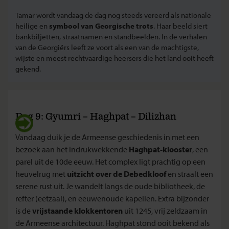
Tamar wordt vandaag de dag nog steeds vereerd als nationale
heilige en
symbool van Georgische trots
. Haar beeld siert
bankbiljetten, straatnamen en standbeelden. In de verhalen
van de Georgiërs leeft ze voort als een van de machtigste,
wijste en meest rechtvaardige heersers die het land ooit heeft
gekend.
Dag 9: Gyumri – Haghpat – Dilizhan
Vandaag duik je de Armeense geschiedenis in met een
bezoek aan het indrukwekkende
Haghpat-klooster
, een
parel uit de 10de eeuw. Het complex ligt prachtig op een
heuvelrug met
uitzicht over de Debedkloof
en straalt een
serene rust uit. Je wandelt langs de oude bibliotheek, de
refter (eetzaal), en eeuwenoude kapellen. Extra bijzonder
is de
vrijstaande klokkentoren
uit 1245, vrij zeldzaam in
de Armeense architectuur. Haghpat stond ooit bekend als