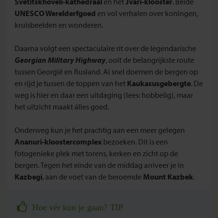
Svetitskhoveli-kathedraal
en het
Jvari-klooster
. Beide
UNESCO Werelderfgoed
en vol verhalen over koningen,
kruisbeelden en wonderen.
Daarna volgt een spectaculaire rit over de legendarische
Georgian Military Highway
, ooit de belangrijkste route
tussen Georgië en Rusland. Al snel doemen de bergen op
en rijd je tussen de toppen van het
Kaukasusgebergte
. De
weg is hier en daar een uitdaging (lees: hobbelig), maar
het uitzicht maakt álles goed.
Onderweg kun je het prachtig aan een meer gelegen
Ananuri-kloostercomplex
bezoeken. Dit is een
fotogenieke plek met torens, kerken en zicht op de
bergen. Tegen het einde van de middag arriveer je in
Kazbegi
, aan de voet van de beroemde
Mount Kazbek
.
Hoe vér kun je gaan? TIP