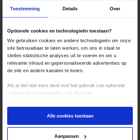
Toestemming
Details
Over
Reizen met Shoestring
De belangrijkste info op een rij
Optionele cookies en technologieën toestaan?
Bestemmingen
We gebruiken cookies en andere technologieën om onze
Duurzaam reizen
site betrouwbaar te laten werken, om ons in staat te
Reis- en annuleringsvoorwaarden
stellen statistische analyses uit te voeren en om u
relevante inhoud en gepersonaliseerde advertenties op
Veelgestelde vragen
de site en andere kanalen te tonen.
Inloggen op mijn.Shoestring
Als je het niet eens bent met het gebruik van optionele
cookies en technologieën, klik dan
hier
.
Reisthema's
Je kunt je selectie in de instellingen aanpassen of deze
Groepsreizen
onder aan de pagina op elk gewenst moment voor de
Single reizen
toekomst wijzigen.
Alle cookies toestaan
Festivalreizen
Privacy beleid
Gegarandeerde reizen
Aanpassen