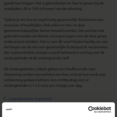
goede fooi krijgen. Het is gebruikelijk om fooi te geven bij de
maaltijden, dit is 10% (of meer) van de rekening.
Tijdens je reis kun je regelmatig gezamenlijk deelnemen aan
excursies of maaltijden. Ook zullen er hier en daar
gemeenschappelijke fooien betaald worden. Die pot kan ook
gebruikt worden om kleine versnaperingen voor de hele groep
onderweg te betalen. Het is voor dit soort fooien handig om aan
het begin van de reis een gezamelijke fooienpot te verzamelen,
die roulerend door reizigers wordt beheerd in overleg met de
reisbegeleider of de reisbegeleider zelf.
De reisbegeleiders, lokale gidsen en chauffeurs die voor
Shoestring werken verwachten een fooi, mits ze hun werk naar
voldoening gedaan hebben. Een richtbedrag voor je
reisbegeleider is 1 à 2 euro per reiziger per dag.
Landinformatie Argentinië