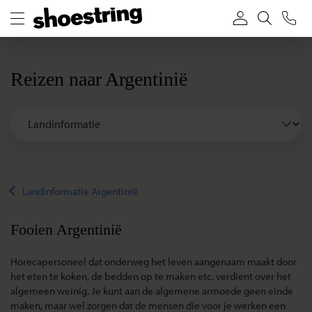
Reizen naar Argentinië
Landinformatie Argentinië
Fooien Argentinië
Horecapersoneel dat onderweg het leven aangenaam maakt door
het eten te koken, de bedden op te maken etc. verdient over het
algemeen weinig. Je kunt aan de algemene armoede geen einde
maken, maar wel zorgen dat de mensen die voor je werken een