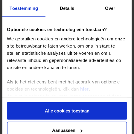
Toestemming
Details
Over
Reizen met Shoestring
De belangrijkste info op een rij
Optionele cookies en technologieën toestaan?
Bestemmingen
We gebruiken cookies en andere technologieën om onze
Duurzaam reizen
site betrouwbaar te laten werken, om ons in staat te
Reis- en annuleringsvoorwaarden
stellen statistische analyses uit te voeren en om u
relevante inhoud en gepersonaliseerde advertenties op
Veelgestelde vragen
de site en andere kanalen te tonen.
Inloggen op mijn.Shoestring
Als je het niet eens bent met het gebruik van optionele
cookies en technologieën, klik dan
hier
.
Reisthema's
Je kunt je selectie in de instellingen aanpassen of deze
Groepsreizen
onder aan de pagina op elk gewenst moment voor de
Single reizen
toekomst wijzigen.
Alle cookies toestaan
Festivalreizen
Privacy beleid
Gegarandeerde reizen
Aanpassen