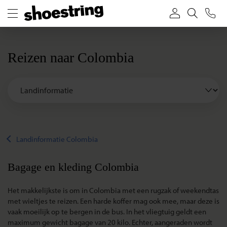
Reizen naar Colombia
Landinformatie Colombia
Bagage en kleding Colombia
Het makkelijkste is om in Colombia met een rugzak of weekendtas
met wieltjes te reizen. Een harde koffer mag ook mee, maar deze is
vaak moeilijk op te bergen in de bus. In het vliegtuig geldt een
maximum gewicht bagage van 20 kilo. Echter, aangeraden wordt