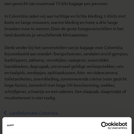
een gewicht van maximaal 15 kilo bagage per persoon.
In Colombia raden wij aan luchtige en lichte kleding, t-shirts met
korte en lange mouwen, warme kleding en twee a drie lange
broeken mee te nemen. Door de grote hoogteverschillen in het
land doorkruis je verschillende klimaatzones.
Denk verder bij het samenstellen van je bagage voor Colombia
bijvoorbeeld aan wandel-/bergschoenen, sandalen en/of gympen,
badslippers, zaklamp, verrekijker, naaigerei, wasmiddel,
handdoeken, dagrugzak, universeel geldige verloopstekker, reis-
en taalgids, oordopjes, opblaaskussen, foto- en videocamera,
toiletartikelen, zwemkleding, zonnewerende crème (voor gezicht
hoge factor), zonnebril met hoge UV-bescherming, wekker,
schrijfgerei, schaartje en een zakmes. Een slaapzak, slaapmatje of
muskietennet is niet nodig.
Landinformatie Colombia