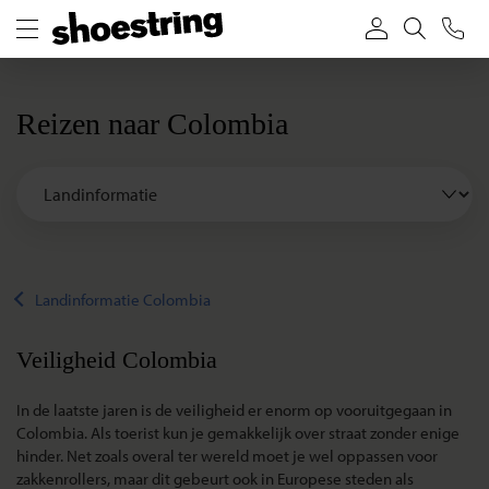
Reizen naar Colombia
Landinformatie Colombia
Veiligheid Colombia
In de laatste jaren is de veiligheid er enorm op vooruitgegaan in
Colombia. Als toerist kun je gemakkelijk over straat zonder enige
hinder. Net zoals overal ter wereld moet je wel oppassen voor
zakkenrollers, maar dit gebeurt ook in Europese steden als