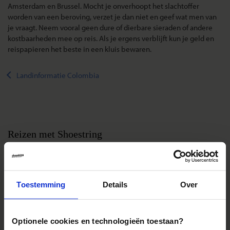
Amsterdam en Brussel. Mocht je onverhoopt het slachtoffer
worden van een beroving, verzet je dan niet en geef wat men van
je vraagt. Neem vooral geen dure of dierbare sieraden of andere
kostbaarheden mee op reis. Als je ergens verblijft kun je geld en
reispapieren het beste in een kluis bewaren.
Landinformatie Colombia
Reizen met Shoestring
De belangrijkste info op een rij
Bestemmingen
Duurzaam reizen
Toestemming
Details
Over
Reis- en annuleringsvoorwaarden
Veelgestelde vragen
Optionele cookies en technologieën toestaan?