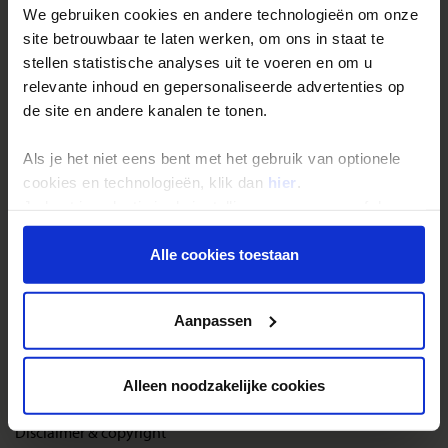
Inloggen op mijn.Shoestring
We gebruiken cookies en andere technologieën om onze
site betrouwbaar te laten werken, om ons in staat te
stellen statistische analyses uit te voeren en om u
Reisthema's
relevante inhoud en gepersonaliseerde advertenties op
Groepsreizen
de site en andere kanalen te tonen.
Single reizen
Als je het niet eens bent met het gebruik van optionele
Festivalreizen
cookies en technologieën, klik dan
hier
.
Gegarandeerde reizen
Je kunt je selectie in de instellingen aanpassen of deze
onder aan de pagina op elk gewenst moment voor de
Nieuwe reizen
toekomst wijzigen.
Alle cookies toestaan
Over Shoestring
Privacy beleid
Aanpassen
Bel, mail of chat met ons
Privacybeleid
Alleen noodzakelijke cookies
Cookies instellingen
Disclaimer & copyright