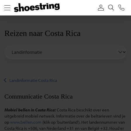
Reizen naar Costa Rica
Landinformatie Costa Rica
Communicatie Costa Rica
Mobiel bellen in Costa Rica:
Costa Rica beschikt over een
uitgebreid mobiel netwerk. Informatie over de beltarieven vind je
op
www.bellen.com
(klik op ‘buitenland’). Het landennummer van
Costa Rica is +506, van Nederland +31 en van België +32. Houd er