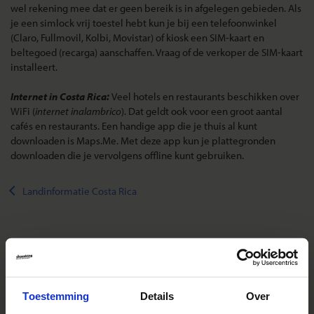
wel rekening mee dat er geen bereik is in afgelegen gebieden. Als
je een simlock vrij toestel hebt kun je bij een telefoonwinkel
(Claro, Fullmovil, Kolbi, Movistar) of kiosk een SIM-kaart en
beltegoed (recarga) aanschaffen. Vraag of de verkoper de SIM-kaart
installeert.
Internet in Costa Rica:
Veel hotels en restaurants beschikken over
WiFi (
internet inalambrico
). Dat geldt ook voor een groot aantal
cafés en restaurants. Een handige app die je thuis al kunt
downloaden is Maps.Me. Met deze app kun je plattegronden
downloaden die je vervolgens offline kunt gebruiken.
Landinformatie Costa Rica
Reizen met Shoestring
De belangrijkste info op een rij
Toestemming
Details
Over