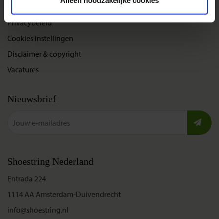
Alleen noodzakelijke cookies
Bel, mail of chat met ons
Privacybeleid
Cookies instellingen
Disclaimer & copyright
Vacatures
Nieuwsbrief
Shoestring Nederland
Entrada 224
1114 AA Amsterdam-Duivendrecht
info@shoestring.nl