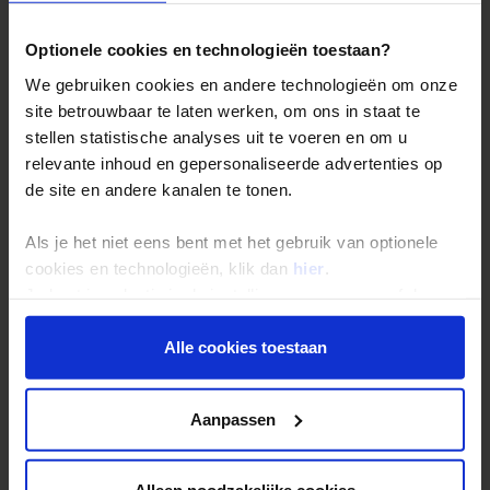
Bestemmingen
Duurzaam reizen
Optionele cookies en technologieën toestaan?
Reis- en annuleringsvoorwaarden
We gebruiken cookies en andere technologieën om onze
Veelgestelde vragen
site betrouwbaar te laten werken, om ons in staat te
stellen statistische analyses uit te voeren en om u
Inloggen op mijn.Shoestring
relevante inhoud en gepersonaliseerde advertenties op
de site en andere kanalen te tonen.
Reisthema's
Als je het niet eens bent met het gebruik van optionele
Groepsreizen
cookies en technologieën, klik dan
hier
.
Single reizen
Je kunt je selectie in de instellingen aanpassen of deze
onder aan de pagina op elk gewenst moment voor de
Festivalreizen
toekomst wijzigen.
Alle cookies toestaan
Gegarandeerde reizen
Nieuwe reizen
Privacy beleid
Aanpassen
Over Shoestring