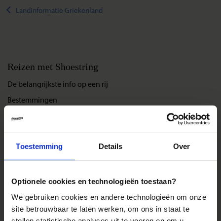
Landinformatie Griekenland
Reizen met Shoestring
De belangrijkste info op een rij
Bestemmingen
Duurzaam reizen
Reis- en annuleringsvoorwaarden
Veelgestelde vragen
Toestemming
Details
Over
Inloggen op mijn.Shoestring
Optionele cookies en technologieën toestaan?
Reisthema's
We gebruiken cookies en andere technologieën om onze
site betrouwbaar te laten werken, om ons in staat te
Groepsreizen
stellen statistische analyses uit te voeren en om u