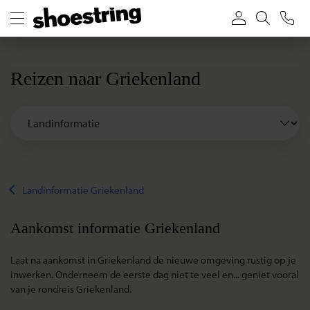
Reizen naar Griekenland
Landinformatie Griekenland
Aankomst informatie Griekenland
Laat na aankomst in Griekenland de nieuwe omgeving rustig op je
inwerken. Onderneem de eerste dag niet te veel en... geniet vooral
van je rondreis Griekenland.