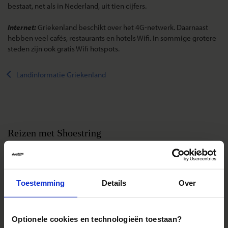
bestaat, net als in Nederland, uit tien cijfers.
Internet:
Griekenland beschikt over het 4G-netwerk. Daarnaast
hebben veel cafés, restaurants en hotels Wifi. In sommige grotere
steden zijn ook gratis Wifi hotspots.
Landinformatie Griekenland
Reizen met Shoestring
De belangrijkste info op een rij
Bestemmingen
Duurzaam reizen
Toestemming
Details
Over
Reis- en annuleringsvoorwaarden
Veelgestelde vragen
Optionele cookies en technologieën toestaan?