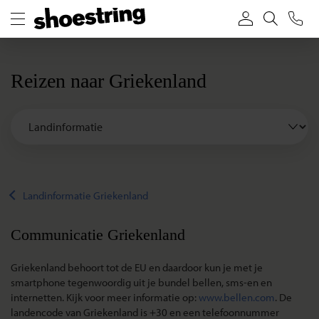
Reizen naar Griekenland
Landinformatie Griekenland
Communicatie Griekenland
Griekenland behoort tot de EU en daardoor kun je met je
smartphone tegenwoordig uit je bundel bellen, sms-en en
internetten. Kijk voor meer informatie op:
www.
bellen.com
. De
landencode van Griekenland is +30 en een telefoonnummer