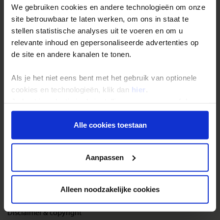
Inloggen op mijn.Shoestring
We gebruiken cookies en andere technologieën om onze
site betrouwbaar te laten werken, om ons in staat te
stellen statistische analyses uit te voeren en om u
Reisthema's
relevante inhoud en gepersonaliseerde advertenties op
Groepsreizen
de site en andere kanalen te tonen.
Single reizen
Als je het niet eens bent met het gebruik van optionele
Festivalreizen
cookies en technologieën, klik dan
hier
.
Gegarandeerde reizen
Je kunt je selectie in de instellingen aanpassen of deze
onder aan de pagina op elk gewenst moment voor de
Nieuwe reizen
toekomst wijzigen.
Alle cookies toestaan
Over Shoestring
Privacy beleid
Aanpassen
Bel, mail of chat met ons
Privacybeleid
Alleen noodzakelijke cookies
Cookies instellingen
Disclaimer & copyright