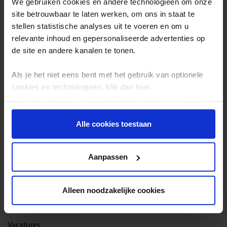
We gebruiken cookies en andere technologieën om onze
site betrouwbaar te laten werken, om ons in staat te
Reisthema's
stellen statistische analyses uit te voeren en om u
relevante inhoud en gepersonaliseerde advertenties op
Groepsreizen
de site en andere kanalen te tonen.
Single reizen
Als je het niet eens bent met het gebruik van optionele
Festivalreizen
cookies en technologieën, klik dan
hier
.
Gegarandeerde reizen
Je kunt je selectie in de instellingen aanpassen of deze
Nieuwe reizen
onder aan de pagina op elk gewenst moment voor de
toekomst wijzigen.
Alle cookies toestaan
Over Shoestring
Privacy beleid
Aanpassen
Bel, mail of chat met ons
Privacybeleid
Alleen noodzakelijke cookies
Cookies instellingen
Disclaimer & copyright
Vacatures