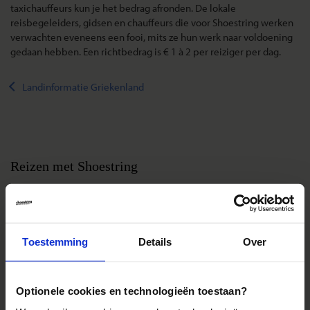
taxichauffeurs kun je het bedrag afronden. De lokale
reisbegeleiders, gidsen en chauffeurs die voor Shoestring werken
verwachten eveneens een fooi, mits ze hun werk naar voldoening
gedaan hebben.
Een richtbedrag is € 1 à 2 per reiziger per dag.
Landinformatie Griekenland
Reizen met Shoestring
De belangrijkste info op een rij
Bestemmingen
Duurzaam reizen
Toestemming
Details
Over
Reis- en annuleringsvoorwaarden
Veelgestelde vragen
Optionele cookies en technologieën toestaan?
Inloggen op mijn.Shoestring