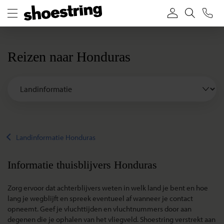
Reizen naar Honduras
Landinformatie Honduras
Informatie thuisblijvers Honduras
Zorg ervoor dat achterblijvers weten in welk land je bent en hoe
lang je wegblijft en spreek eventueel af wanneer je contact
opneemt. Geef je vluchttijden en vluchtnummers door aan
degenen die je ophalen van het vliegveld. Shoestring verstrekt aan