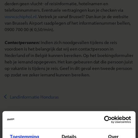
derden geen vlucht- of reisinformatie, hotelnamen en
telefoonnummers. Eventuele vertragingen kun je checken via
www.schiphol.nl
. Vertrek je vanaf Brussel? Dan kun je de website
van Brussels Airport raadplegen of het informatienummer bellen,
0900 700 00 (€ 0,50/min).
Contactpersonen:
Indien zich noodgevallen tijdens de reis
voordoen is het belangrijk dat wij een contactpersoon in
Nederland of in België kunnen bereiken. Op het boekingsformulier
heb je iemand opgegeven. Het kan gebeuren dat die persoon juist
op vakantie is tijdens je reis. Geef in dit geval een tweede persoon
op zodat we zeker iemand kunnen bereiken.
Landinformatie Honduras
Reizen met Shoestring
Toestemming
Details
Over