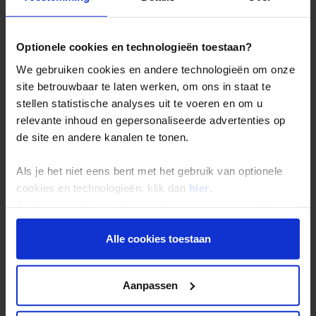
De belangrijkste info op een rij
Bestemmingen
Optionele cookies en technologieën toestaan?
Duurzaam reizen
We gebruiken cookies en andere technologieën om onze
Reis- en annuleringsvoorwaarden
site betrouwbaar te laten werken, om ons in staat te
Veelgestelde vragen
stellen statistische analyses uit te voeren en om u
relevante inhoud en gepersonaliseerde advertenties op
Inloggen op mijn.Shoestring
de site en andere kanalen te tonen.
Reisthema's
Als je het niet eens bent met het gebruik van optionele
cookies en technologieën, klik dan
hier
.
Groepsreizen
Je kunt je selectie in de instellingen aanpassen of deze
Single reizen
onder aan de pagina op elk gewenst moment voor de
toekomst wijzigen.
Festivalreizen
Alle cookies toestaan
Gegarandeerde reizen
Privacy beleid
Nieuwe reizen
Aanpassen