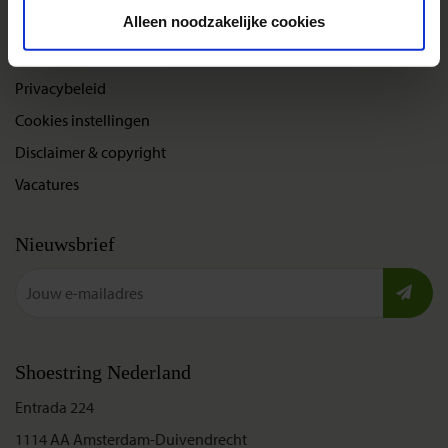
Over Shoestring
Alleen noodzakelijke cookies
Bel, mail of chat met ons
Privacybeleid
Cookies instellingen
Disclaimer & copyright
Vacatures
Nieuwsbrief
Shoestring Nederland
Entrada 224
1114 AA Amsterdam-Duivendrecht