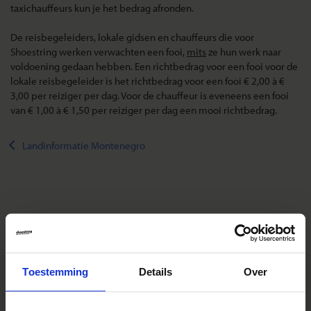
taxichauffeurs kun je het bedrag afronden.
De reisbegeleiders, lokale gidsen en chauffeurs die voor
Shoestring werken verwachten een fooi,
mits
ze hun werk naar
voldoening gedaan hebben. Een richtbedrag voor een fooi voor de
lokale reisbegeleider is het richtbedrag voor een fooi € 2,00 à €
3,00 per reiziger per dag. Voor de chauffeur is eveneens een fooi
van € 1,00 à € 1,50 per reiziger per dag een mooi richtbedrag.
Landinformatie Montenegro
Reizen met Shoestring
De belangrijkste info op een rij
Bestemmingen
Toestemming
Details
Over
Duurzaam reizen