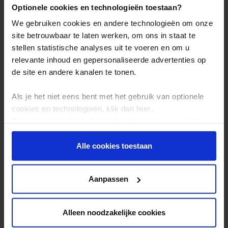
Reis- en annuleringsvoorwaarden
Optionele cookies en technologieën toestaan?
Veelgestelde vragen
We gebruiken cookies en andere technologieën om onze
Inloggen op mijn.Shoestring
site betrouwbaar te laten werken, om ons in staat te
stellen statistische analyses uit te voeren en om u
relevante inhoud en gepersonaliseerde advertenties op
Reisthema's
de site en andere kanalen te tonen.
Groepsreizen
Als je het niet eens bent met het gebruik van optionele
Single reizen
cookies en technologieën, klik dan
hier
.
Festivalreizen
Je kunt je selectie in de instellingen aanpassen of deze
onder aan de pagina op elk gewenst moment voor de
Gegarandeerde reizen
toekomst wijzigen.
Alle cookies toestaan
Nieuwe reizen
Privacy beleid
Aanpassen
Over Shoestring
Bel, mail of chat met ons
Alleen noodzakelijke cookies
Privacybeleid