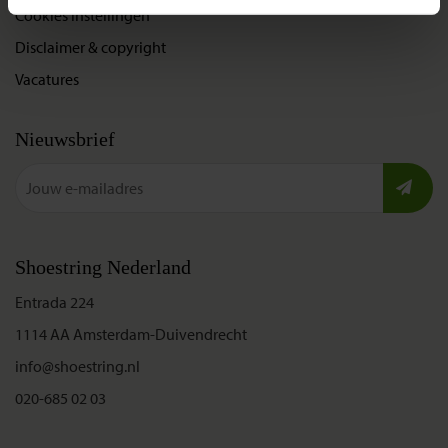
Cookies instellingen
Disclaimer & copyright
Vacatures
Nieuwsbrief
Shoestring Nederland
Entrada 224
1114 AA Amsterdam-Duivendrecht
info@shoestring.nl
020-685 02 03