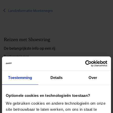
Landinformatie Montenegro
Reizen met Shoestring
De belangrijkste info op een rij
Bestemmingen
Duurzaam reizen
Reis- en annuleringsvoorwaarden
Toestemming
Details
Over
Veelgestelde vragen
Inloggen op mijn.Shoestring
Optionele cookies en technologieën toestaan?
We gebruiken cookies en andere technologieën om onze
Reisthema's
site betrouwbaar te laten werken, om ons in staat te