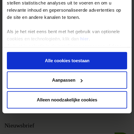
Groepsreizen
stellen statistische analyses uit te voeren en om u
Single reizen
relevante inhoud en gepersonaliseerde advertenties op
de site en andere kanalen te tonen.
Festivalreizen
Gegarandeerde reizen
Als je het niet eens bent met het gebruik van optionele
Nieuwe reizen
cookies en technologieën, klik dan
hier
.
Je kunt je selectie in de instellingen aanpassen of deze
onder aan de pagina op elk gewenst moment voor de
Over Shoestring
toekomst wijzigen.
Alle cookies toestaan
Bel, mail of chat met ons
Privacy beleid
Privacybeleid
Aanpassen
Cookies instellingen
Disclaimer & copyright
Alleen noodzakelijke cookies
Vacatures
Nieuwsbrief