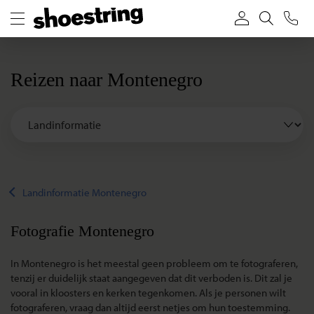
Reizen naar Montenegro
Landinformatie Montenegro
Fotografie Montenegro
In Montenegro is het meestal geen probleem om te fotograferen,
tenzij er duidelijk staat aangegeven dat dit verboden is. Dit zal je
vooral in kloosters en kerken tegenkomen. Als je personen wilt
fotograferen, vraag dan altijd eerst netjes om hun toestemming.