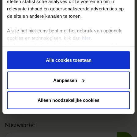
stellen statistische analyses uit te voeren en om u
Single reizen
relevante inhoud en gepersonaliseerde advertenties op
de site en andere kanalen te tonen.
Festivalreizen
Gegarandeerde reizen
Als je het niet eens bent met het gebruik van optionele
Nieuwe reizen
cookies en technologieën, klik dan
hier
.
Je kunt je selectie in de instellingen aanpassen of deze
onder aan de pagina op elk gewenst moment voor de
Over Shoestring
toekomst wijzigen.
Alle cookies toestaan
Bel, mail of chat met ons
Privacy beleid
Privacybeleid
Aanpassen
Cookies instellingen
Disclaimer & copyright
Alleen noodzakelijke cookies
Vacatures
Nieuwsbrief