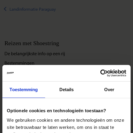
Landinformatie Paraguay
Reizen met Shoestring
De belangrijkste info op een rij
Bestemmingen
Duurzaam reizen
Reis- en annuleringsvoorwaarden
Toestemming
Details
Over
Veelgestelde vragen
Inloggen op mijn.Shoestring
Optionele cookies en technologieën toestaan?
Reisthema's
We gebruiken cookies en andere technologieën om onze
site betrouwbaar te laten werken, om ons in staat te
Groepsreizen