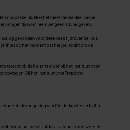
ten noodzakelijk. Niet het meest leuke deel van je
ld en mogen daarom hierover geen advies geven.
lossing gevonden voor deze vaak tijdrovende klus.
ij je thuis op het moment dat het jou schikt om de
 terecht bij de huisarts en/of bij het Instituut voor
s opvragen. Bij het Instituut voor Tropische
enperiode. In de omgeving van Rio de Janeiro en in Rio
ptember kan het in het zuiden 's avonds koud worden