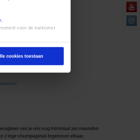
r
.
t moment voor de toekomst
lle cookies toestaan
rbeteren?
j terugkeer van je reis nog minimaal zes maanden
ste 2 lege visumpagina’s tegenover elkaar.