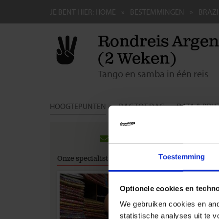
JE BENT HIER:
HOME
BESTEMMINGEN
BRAZI
Rondreis Argent
(2 Weken)
Tango en samba in één reis
HOOGTEPUNTEN
DAG TOT DAG
DATA & PRIJ
Groeps
BRAZ
Toestemming
Onze specialist
Heb
Heb
Wat 
Optionele cookies en techn
Hoe
We gebruiken cookies en ande
Hoe
Pas
statistische analyses uit te