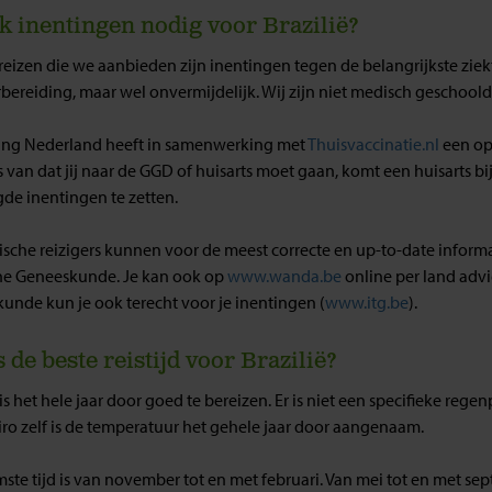
k inentingen nodig voor Brazilië?
 reizen die we aanbieden zijn inentingen tegen de belangrijkste ziek
rbereiding, maar wel onvermijdelijk. Wij zijn niet medisch geschoo
ing Nederland heeft in samenwerking met
Thuisvaccinatie.nl
een op
s van dat jij naar de GGD of huisarts moet gaan, komt een huisarts b
de inentingen te zetten.
sche reizigers kunnen voor de meest correcte en up-to-date informatie
he Geneeskunde. Je kan ook op
www.wanda.be
online per land advie
unde kun je ook terecht voor je inentingen (
www.itg.be
).
s de beste reistijd voor Brazilië?
 is het hele jaar door goed te bereizen. Er is niet een specifieke reg
iro zelf is de temperatuur het gehele jaar door aangenaam.
ste tijd is van november tot en met februari. Van mei tot en met se