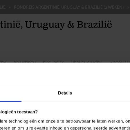
LIË
RONDREIS ARGENTINIË, URUGUAY & BRAZILIË (2 WEKEN)
inië, Uruguay & Brazilië
ZEN
PRAKTISCH
EXCURSIES
VERLENGINGEN
ACCOMMO
reis voor de single- en soloreiziger
ILIË
ARGENTINIË
Details
 ik een visum nodig voor Brazilië?
 ik inentingen nodig voor Brazilië?
is de beste reistijd voor Brazilië?
ologieën toestaan?
 overnachten we in Brazilië?
re technologieën om onze site betrouwbaar te laten werken, om 
 reizen we in Brazilië?
poort: wel of niet afgeven tijdens mijn reis?
 voeren en om u relevante inhoud en gepersonaliseerde advertenti