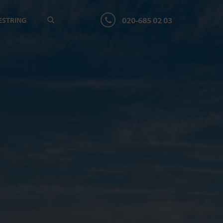
020-685 02 03
ESTRING