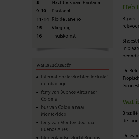
8
Nachtbus naar Pantanal
Heb i
9-10
Pantanal
Bij veel
11-14
Rio de Janeiro
reisvoo
15
Vliegtuig
16
Thuiskomst
Shoestr
In plaat
benodig
Wat is inclusief?
De Belgi
internationale vluchten inclusief
Tropisc
ruimbagage
Geneesk
ferry van Buenos Aires naar
Colonia
Wat i
bus van Colonia naar
Brazilië
Montevideo
de Jane
ferry van Montevideo naar
Buenos Aires
De warm
binnenlandse vlucht Buenos