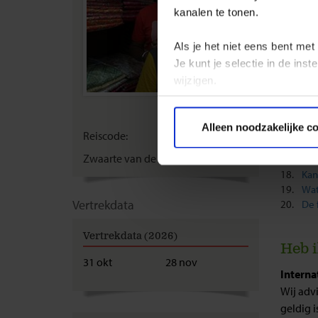
Is e
kanalen te tonen.
Heb
Kan
Als je het niet eens bent met
Kan
Je kunt je selectie in de in
Wat
wijzigen.
Moe
Wat
Is B
Privacy beleid
Alleen noodzakelijke c
Ben
Reiscode:
SBA
Kan
Zwaarte van de reis:
B
Wan
Kan
Wat
Vertrekdata
De 
Vertrekdata (2026)
Heb i
31 okt
28 nov
Interna
Wij adv
geldig i