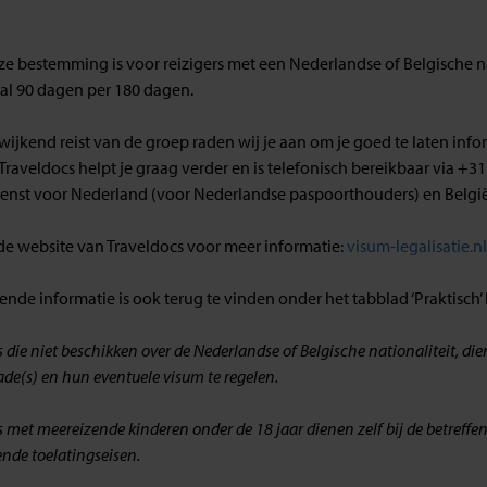
ze bestemming is voor reizigers met een Nederlandse of Belgische na
l 90 dagen per 180 dagen.
fwijkend reist van de groep raden wij je aan om je goed te laten inf
Traveldocs helpt je graag verder en is telefonisch bereikbaar via +31
enst voor Nederland (voor Nederlandse paspoorthouders) en België
 de website van Traveldocs voor meer informatie:
visum-legalisatie.n
nde informatie is ook terug te vinden onder het tabblad ‘Praktisch’ bi
s die niet beschikken over de Nederlandse of Belgische nationaliteit, d
e(s) en hun eventuele visum te regelen.
s met meereizende kinderen onder de 18 jaar dienen zelf bij de betref
nde toelatingseisen.