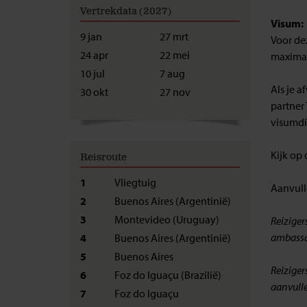
Vertrekdata (2027)
Visum:
9 jan
27 mrt
Voor de
24 apr
22 mei
maximaa
10 jul
7 aug
Als je a
30 okt
27 nov
partner 
visumdi
Kijk op
Reisroute
1
Vliegtuig
Aanvulle
2
Buenos Aires (Argentinië)
3
Montevideo (Uruguay)
Reiziger
ambassad
4
Buenos Aires (Argentinië)
5
Buenos Aires
Reiziger
6
Foz do Iguaçu (Brazilië)
aanvulle
7
Foz do Iguaçu