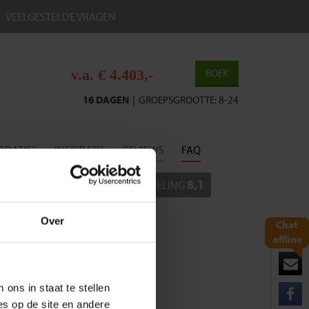
VEELGESTELDE VRAGEN
v.a. € 4.403,-
BOEK
16 DAGEN
|
GROEPSGROOTTE: 8-24
DATIES
INSPIRATIE
REVIEWS
FAQ
8,1
BEOORDELING
Over
Chat
offline
ons in staat te stellen
es op de site en andere