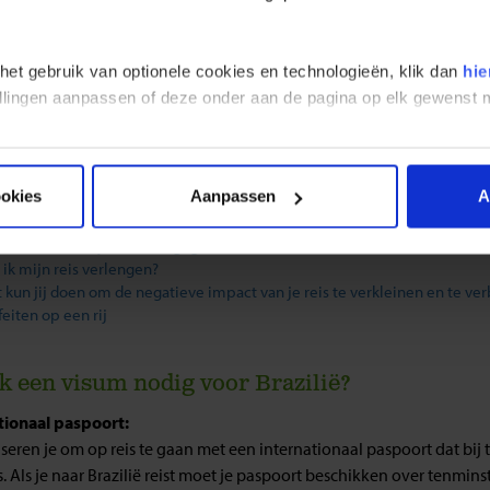
r Wi-Fi in Brazilië?
 ik een wereldstekker nodig?
 ik pinnen in Brazilië?
 het gebruik van optionele cookies en technologieën, klik dan
hie
 ik vegetarisch eten in Brazilië?
stellingen aanpassen of deze onder aan de pagina op elk gewens
 voor kleding moet ik meenemen?
t ik een koffer of backpack meenemen op reis?
 is het tijdsverschil met Brazilië?
razilië veilig?
ookies
Aanpassen
A
 ik als solo-reiziger verplicht een eenpersoonskamer te boeken?
 ik voordat ik boek al zien wat de groepssamenstelling is?
neer heeft mijn reis een gegarandeerd vertrek?
 ik mijn reis verlengen?
 kun jij doen om de negatieve impact van je reis te verkleinen en te ve
feiten op een rij
k een visum nodig voor Brazilië?
tionaal paspoort:
iseren je om op reis te gaan met een internationaal paspoort dat bi
s. Als je naar Brazilië reist moet je paspoort beschikken over tenmin