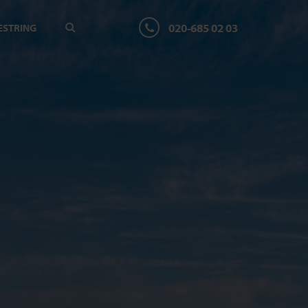
020-685 02 03
ESTRING