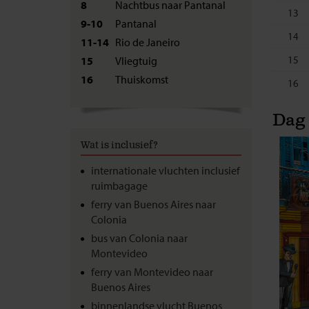
8
Nachtbus naar Pantanal
13
9-10
Pantanal
14
11-14
Rio de Janeiro
15
15
Vliegtuig
16
Thuiskomst
16
Dag 
Wat is inclusief?
internationale vluchten inclusief
ruimbagage
ferry van Buenos Aires naar
Colonia
bus van Colonia naar
Montevideo
ferry van Montevideo naar
Buenos Aires
binnenlandse vlucht Buenos