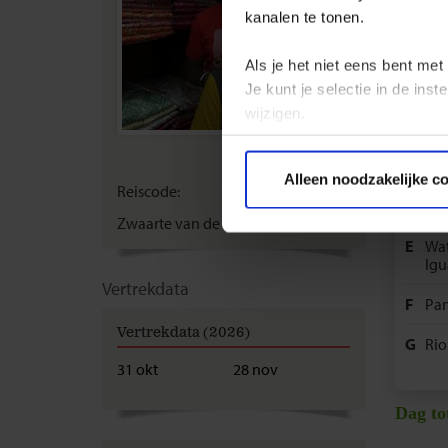
kanalen te tonen.
Legen
Als je het niet eens bent met
A
Bue
Je kunt je selectie in de in
wijzigen.
B
Col
Privacy beleid
C
Mo
Alleen noodzakelijke c
Reiscode:
SBA
D
Bue
Zwaarte van de reis:
B
E
Wat
Igu
Vertrekdata
F
Pan
Vertrekdata (2026)
G
Rio
31 okt
28 nov
Dag to