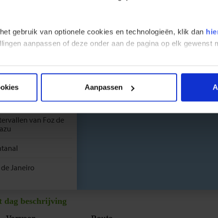
da
 het gebruik van optionele cookies en technologieën, klik dan
hie
nos Aires
stellingen aanpassen of deze onder aan de pagina op elk gewens
onia del Sacramento
ntevideo
ookies
Aanpassen
A
nos Aires
ervallen van Foz de
azu
tanal
 de Janeiro
t dag beschrijving