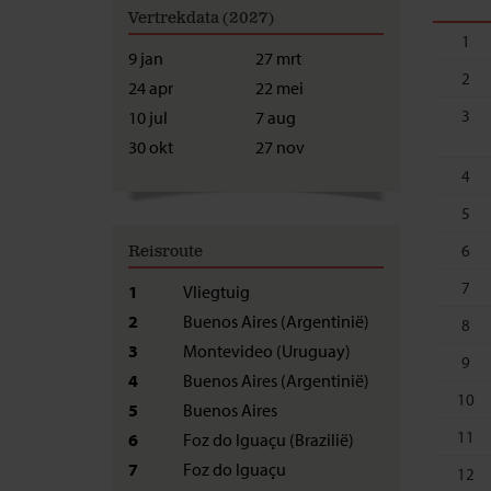
Vertrekdata (2027)
1
9 jan
27 mrt
2
24 apr
22 mei
3
10 jul
7 aug
30 okt
27 nov
4
5
6
Reisroute
7
1
Vliegtuig
2
Buenos Aires (Argentinië)
8
3
Montevideo (Uruguay)
9
4
Buenos Aires (Argentinië)
10
5
Buenos Aires
11
6
Foz do Iguaçu (Brazilië)
7
Foz do Iguaçu
12