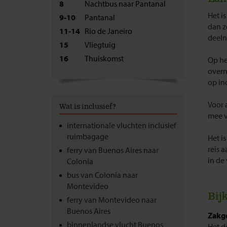
8
Nachtbus naar Pantanal
Het i
9-10
Pantanal
dan z
11-14
Rio de Janeiro
deeln
15
Vliegtuig
16
Thuiskomst
Op he
overn
op in
Voor 
Wat is inclusief?
mee vo
internationale vluchten inclusief
ruimbagage
Het i
reis 
ferry van Buenos Aires naar
in de
Colonia
bus van Colonia naar
Montevideo
Bij
ferry van Montevideo naar
Buenos Aires
Zakge
binnenlandse vlucht Buenos
Het d