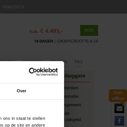
PRAKTISCH
v.a. € 4.403,-
BOEK
16 DAGEN
|
GROEPSGROOTTE: 8-24
DATIES
INSPIRATIE
REVIEWS
FAQ
OORDELING
Inhoudsopgave
1
Reisdocumenten
Over
Chat
Vluchtinformatie
offline
Landarrangement
j terugkeer van je
et je paspoort
Bijkomende
poort beschikken
ons in staat te stellen
kosten en zakgeld
es op de site en andere