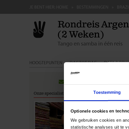
JE BENT HIER:
HOME
BESTEMMINGEN
BRAZI
Rondreis Argent
(2 Weken)
Tango en samba in één reis
HOOGTEPUNTEN
DAG TOT DAG
DATA & PRIJ
Gro
Rei
Toestemming
Onze specialist
Inter
Wij a
Optionele cookies en techn
reis 
besch
We gebruiken cookies en ande
over 
statistische analyses uit te