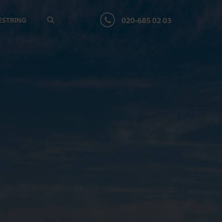
020-685 02 03
ESTRING