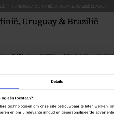
LIË
RONDREIS ARGENTINIË, URUGUAY & BRAZILIË (2 WEKEN)
inië, Uruguay & Brazilië
ZEN
PRAKTISCH
EXCURSIES
VERLENGINGEN
ACCOMMO
epsreis voor de single- en soloreiziger
BE
8,
sdocumenten
Details
nationaal paspoort:
dviseren je om op reis te gaan met een internationaal paspoort dat bi
ologieën toestaan?
nog minimaal zes maanden geldig is. Voor Argentinië en Uruguay mo
ikken over tenminste 1 lege visumpagina. Voor Brazilië moet je pas
re technologieën om onze site betrouwbaar te laten werken, om 
tenminste 2 lege visumpagina's tegenover elkaar.
 voeren en om u relevante inhoud en gepersonaliseerde advertenti