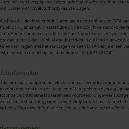
reizen met een overstap in de Verenigde Staten, dien je online voor 
tronic System of Travel Authority) aan te vragen.
vluchten die via de Verenigde Staten gaan dient online een ESTA a
n. Sinds 12 januari 2021 staat Cuba op de USA-lijst van landen die t
eren. Andere landen op die lijst zijn Iran, Noord-Korea en Syrië. Eé
ze maatregel is dat, als blijkt dat de reiziger in dat land is geweest, 
emen kan krijgen met het aanvragen van een ESTA. Ben je in één v
st, neem dan contact op met Traveldocs: +31 (0) 23 2210004
chtinformatie
chtvaartmaatschappij en het vluchtschema zijn onder voorbehoud v
an voorkomen dat er op de heen- en/of terugreis een overstap gem
etoonde vluchtschema is daarom een voorbeeld. Ongeveer 10 dagen
je op de mijn.shoestring pagina je vertrektijdenbrief met daarin het d
tschema. Voor meer informatie en veelgestelde vragen betreffende v
darrangement