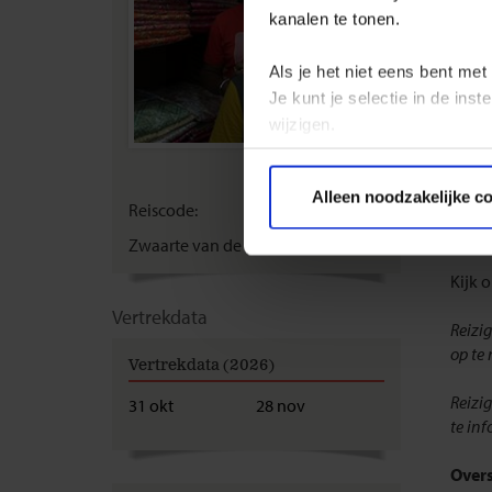
kanalen te tonen.
Visu
Voor 
Als je het niet eens bent met
natio
Je kunt je selectie in de in
wijzigen.
Als j
je ee
Privacy beleid
berei
Alleen noodzakelijke c
Neder
Reiscode:
SBA
paspo
Zwaarte van de reis:
B
Kijk 
Vertrekdata
Reizig
op te
Vertrekdata (2026)
Reizi
31 okt
28 nov
te in
Overs