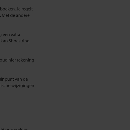
 boeken. Je regelt
k. Met de andere
g een extra
 kan Shoestring
oud hier rekening
eginpunt van de
dische wijzigingen
jden, drankjes,