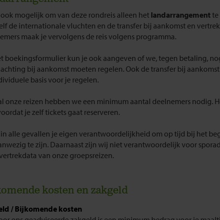
s ook mogelijk om van deze rondreis alleen het
landarrangement
te
elf de internationale vluchten en de transfer bij aankomst en vertre
emers maak je vervolgens de reis volgens programma.
t boekingsformulier kun je ook aangeven of we, tegen betaling, no
achting bij aankomst moeten regelen. Ook de transfer bij aankomst
dividuele basis voor je regelen.
al onze reizen hebben we een minimum aantal deelnemers nodig. H
ordat je zelf tickets gaat reserveren.
s in alle gevallen je eigen verantwoordelijkheid om op tijd bij het b
aanwezig te zijn. Daarnaast zijn wij niet verantwoordelijk voor spora
 vertrekdata van onze groepsreizen.
komende kosten en zakgeld
ld / Bijkomende kosten
oor ons geadviseerde zakgeld is een minimum bedrag voor je maalti