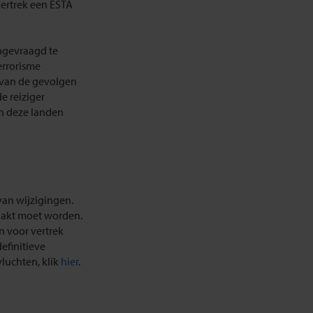
vertrek een ESTA
angevraagd te
errorisme
n van de gevolgen
de reiziger
an deze landen
an wijzigingen.
aakt moet worden.
 voor vertrek
efinitieve
luchten, klik
hier
.