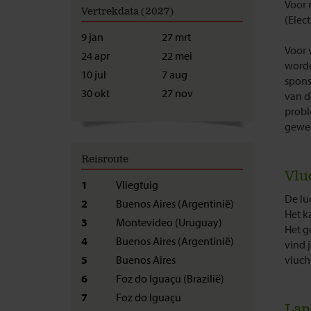
Voor 
Vertrekdata (2027)
(Elec
9 jan
27 mrt
Voor 
24 apr
22 mei
worde
10 jul
7 aug
spons
30 okt
27 nov
van de
probl
gewee
Reisroute
Vlu
1
Vliegtuig
De lu
2
Buenos Aires (Argentinië)
Het k
3
Montevideo (Uruguay)
Het g
4
Buenos Aires (Argentinië)
vind 
5
Buenos Aires
vluch
6
Foz do Iguaçu (Brazilië)
7
Foz do Iguaçu
Lan