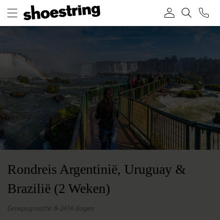
Rondreis Argentinië, Uruguay &
Brazilië (2 Weken)
groepsgrootte: 8-24
16 dagen