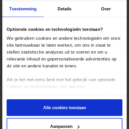
fooien
Toestemming
Details
Over
boekingskosten
bijdrage Calamiteitenfonds
Optionele cookies en technologieën toestaan?
consumentenbijdrage SGR (€ 5,- per persoon)
We gebruiken cookies en andere technologieën om onze
site betrouwbaar te laten werken, om ons in staat te
reis- en annuleringsverzekering
stellen statistische analyses uit te voeren en om u
relevante inhoud en gepersonaliseerde advertenties op
Reizen: de feiten op een rij
de site en andere kanalen te tonen.
Als je het niet eens bent met het gebruik van optionele
We kunnen ons voorstellen dat je nog vragen hebt over hoe
cookies en technologieën, klik dan
hier
.
wij onze reizen organiseren. Daarom hebben wij voor de
belangrijkste onderwerpen een speciale pagina
Je kunt je selectie in de instellingen aanpassen of deze
samengesteld met daarop de antwoorden op de meest
onder aan de pagina op elk gewenst moment voor de
gestelde vragen.
toekomst wijzigen.
Alle cookies toestaan
Denk hierbij bijvoorbeeld aan vragen als:
Privacy beleid
• Wanneer gaat mijn reis gegarandeerd door?
Aanpassen