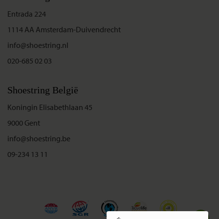
Entrada 224
1114 AA Amsterdam-Duivendrecht
info@shoestring.nl
020-685 02 03
Shoestring België
Koningin Elisabethlaan 45
9000 Gent
info@shoestring.be
09-234 13 11