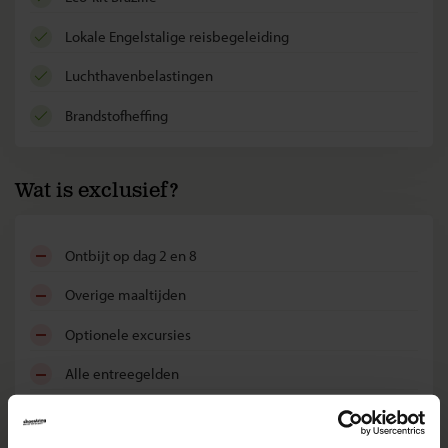
lokale Engelstalige reisbegeleiding
luchthavenbelastingen
brandstofheffing
Wat is exclusief?
ontbijt op dag 2 en 8
overige maaltijden
optionele excursies
alle entreegelden
toeristenbelasting in Buenos Aires