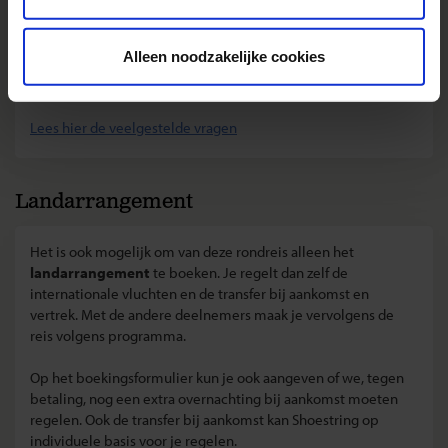
• Hoe zit het met de betaling van mijn reis?
• Ik kan bij jullie mijn eigen vlucht kiezen. Hoe werkt dat?
• Kan ik voor vertrek een specifieke stoel in het vliegtuig
Alleen noodzakelijke cookies
reserveren?
• Hoeveel bagage kan ik meenemen?
Lees hier de veelgestelde vragen
Landarrangement
Het is ook mogelijk om van deze rondreis alleen het
landarrangement
te boeken. Je regelt dan zelf de
internationale vluchten en de transfer bij aankomst en
vertrek. Met de andere deelnemers maak je vervolgens de
reis volgens programma.
Op het boekingsformulier kun je ook aangeven of we, tegen
betaling, nog een extra overnachting bij aankomst moeten
regelen. Ook de transfer bij aankomst kan Shoestring op
individuele basis voor je regelen.