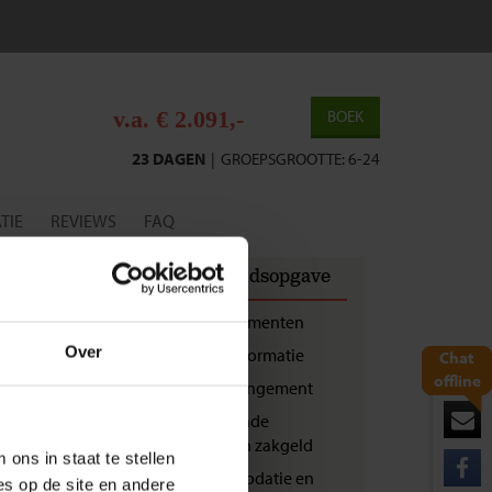
v.a. € 2.091,-
BOEK
23 DAGEN
|
GROEPSGROOTTE: 6-24
TIE
REVIEWS
FAQ
OORDELING
Inhoudsopgave
2
Reisdocumenten
Over
Vluchtinformatie
Chat
offline
Landarrangement
j terugkeer van je
Bijkomende
kosten en zakgeld
ons in staat te stellen
Accommodatie en
es op de site en andere