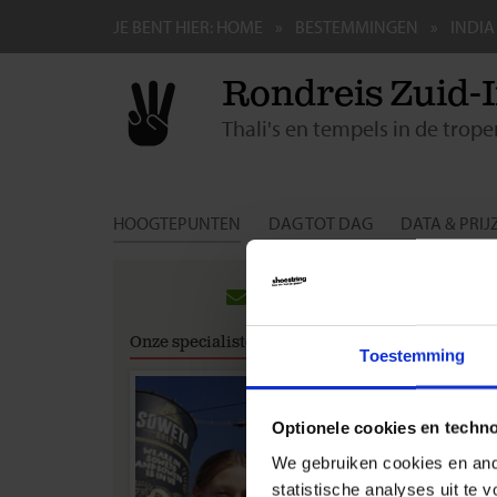
JE BENT HIER:
HOME
BESTEMMINGEN
INDIA
Rondreis Zuid-
Thali's en tempels in de trope
HOOGTEPUNTEN
DAG TOT DAG
DATA & PRIJ
Gro
Rei
Onze specialisten
Toestemming
Inter
Wij a
reis 
Optionele cookies en techn
We gebruiken cookies en ande
Visu
statistische analyses uit te