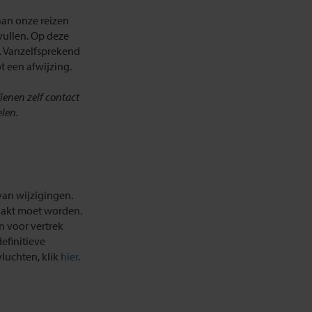
aan onze reizen
vullen. Op deze
. Vanzelfsprekend
ot een afwijzing.
dienen zelf contact
len.
an wijzigingen.
aakt moet worden.
 voor vertrek
efinitieve
luchten, klik
hier
.