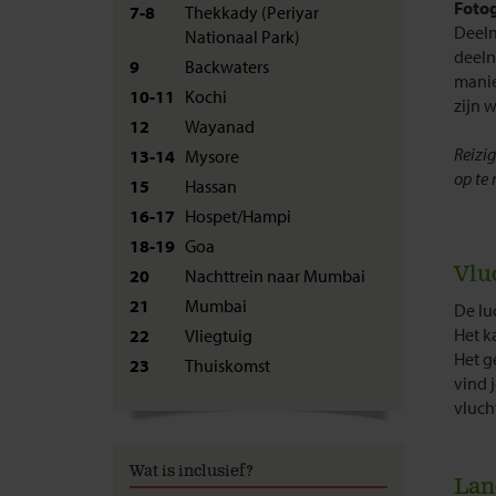
Fotog
7-8
Thekkady (Periyar
Deeln
Nationaal Park)
deeln
9
Backwaters
manie
10-11
Kochi
zijn w
12
Wayanad
Reizig
13-14
Mysore
op te
15
Hassan
16-17
Hospet/Hampi
18-19
Goa
Vlu
20
Nachttrein naar Mumbai
21
Mumbai
De lu
Het k
22
Vliegtuig
Het g
23
Thuiskomst
vind 
vluch
Wat is inclusief?
Lan