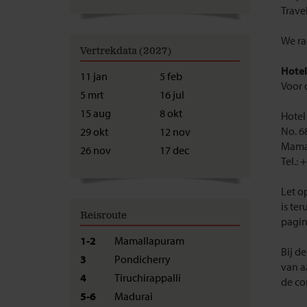
Trave
We ra
Vertrekdata (2027)
Hotel
11 jan
5 feb
Voor 
5 mrt
16 jul
15 aug
8 okt
Hotel
No. 68
29 okt
12 nov
Mama
26 nov
17 dec
Tel.:
Let o
is ter
Reisroute
pagin
1-2
Mamallapuram
Bij de
3
Pondicherry
van a
4
Tiruchirappalli
de co
5-6
Madurai