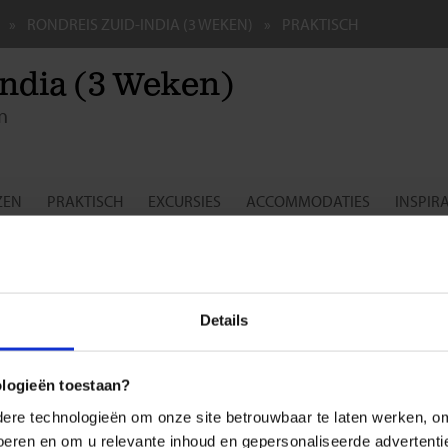
RONDREIS ZUID-INDIA (3 WEKEN)
PRAKTISCH
India (3 Weken)
n
ZEN
PRAKTISCH
EXCURSIES
ACCOMMODATIES
INSPIRA
epsreis voor de single- en soloreiziger
BE
8,
sdocumenten
Details
nationaal paspoort:
dviseren je om op reis te gaan met een internationaal paspoort dat bi
nog minimaal zes maanden geldig is.
ologieën toestaan?
re technologieën om onze site betrouwbaar te laten werken, om 
m:
 voeren en om u relevante inhoud en gepersonaliseerde advertenti