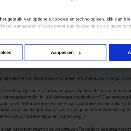
deze bestemmingen is een elektronisch visum benodigd voor reizig
andse of Belgische nationaliteit. Het is belangrijk dat je het e-visu
emt met daarbij een kopie van de pasfoto die op je paspoort staat.
 het gebruik van optionele cookies en technologieën, klik dan
hie
stellingen aanpassen of deze onder aan de pagina op elk gewens
nt ervoor kiezen om het visum via onze partner Traveldocs aan te vra
en. Onze partner Traveldocs helpt je graag verder en is telefonisch b
3 2210004. Het aanvragen van een visum kost namelijk veel tijd en k
 Wij raden onze reizigers dan ook aan om het e-visum vooraf te laten
ldocs om onnodige stress voorafgaand aan de reis te voorkomen. Tra
ookies
Aanpassen
A
cialiseerde visumdienst voor Nederland (voor Nederlandse paspoo
ë (voor Belgische paspoorthouders).
op de website van Traveldocs voor meer informatie:
visum-legalisatie
deze reis kan je een e-visum aanvragen. Op de website van Traveldoc
e aanvraagformulier in. Is je aanvraag goedgekeurd? Dan ontvang je
ronic Travel Authorization) via de e-mail, waarmee je naar India kunt 
je afwijkend van de groepsreis, laat je dan goed informeren of je ge
et e-visum of dat een regulier visum nodig is.
ijs van het visum staat op de website van Traveldocs. Je betaalt rech