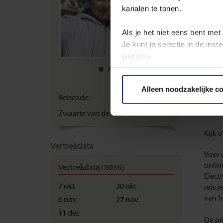
Voor 
kanalen te tonen.
Nederl
meene
Als je het niet eens bent met
Je kunt je selectie in de in
Je ku
regel
wijzigen.
(0) 2
zijn.
Privacy beleid
Trave
Alleen noodzakelijke c
Reiscode:
SIJ
gespe
Belgi
Zwaarte van de reis:
B
Kijk 
Vertrekdata
Voor 
onlin
Vertrekdata (2026)
Elect
7 okt
30 okt
reis 
van h
6 nov
27 nov
11 dec
De pr