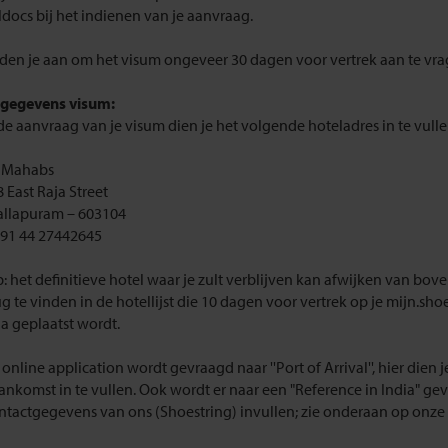
ldocs bij het indienen van je aanvraag.
den je aan om het visum ongeveer 30 dagen voor vertrek aan te vra
gegevens visum:
de aanvraag van je visum dien je het volgende hoteladres in te vulle
 Mahabs
 East Raja Street
llapuram – 603104
 +91 44 27442645
p: het definitieve hotel waar je zult verblijven kan afwijken van bov
ug te vinden in de hotellijst die 10 dagen voor vertrek op je mijn.shoe
a geplaatst wordt.
 online application wordt gevraagd naar ''Port of Arrival'', hier dien
ankomst in te vullen. Ook wordt er naar een "Reference in India" gev
ntactgegevens van ons (Shoestring) invullen; zie onderaan op onze 