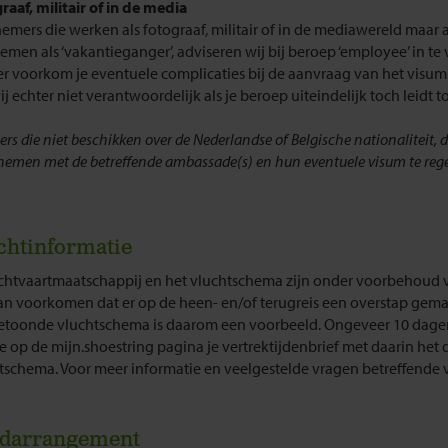
raaf, militair of in de media
emers die werken als fotograaf, militair of in de mediawereld maar 
emen als ‘vakantieganger’, adviseren wij bij beroep ‘employee’ in te 
r voorkom je eventuele complicaties bij de aanvraag van het visum
ij echter niet verantwoordelijk als je beroep uiteindelijk toch leidt t
ers die niet beschikken over de Nederlandse of Belgische nationaliteit, 
 nemen met de betreffende ambassade(s) en hun eventuele visum te rege
chtinformatie
chtvaartmaatschappij en het vluchtschema zijn onder voorbehoud v
an voorkomen dat er op de heen- en/of terugreis een overstap gem
etoonde vluchtschema is daarom een voorbeeld. Ongeveer 10 dagen
je op de mijn.shoestring pagina je vertrektijdenbrief met daarin het d
tschema. Voor meer informatie en veelgestelde vragen betreffende v
darrangement