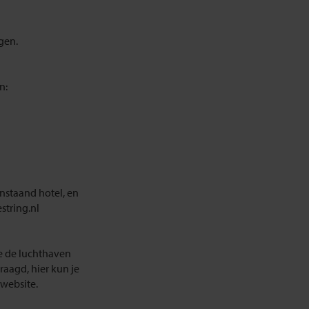
gen.
n:
enstaand hotel, en
string.nl
 je de luchthaven
raagd, hier kun je
website.