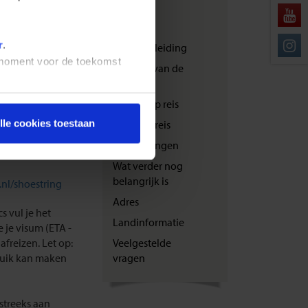
ers met de
transport
m uitgeprint
Festivals
r
.
Reisbegeleiding
t moment voor de toekomst
gen of zelf te
Zwaarte van de
ereikbaar via +31
reis
an foutgevoelig
Bewust op reis
 regelen door
veldocs is een
lle cookies toestaan
Veilig op reis
rthouders) en
Verzekeringen
Wat verder nog
belangrijk is
.nl/shoestring
Adres
s vul je het
Landinformatie
 je visum (ETA -
afreizen. Let op:
Veelgestelde
bruik kan maken
vragen
tstreeks aan