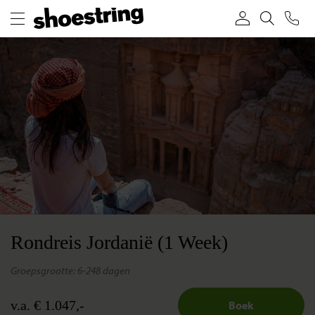
Rondreis Jordanië (1 Week)
groepsgrootte: 6-24
8 dagen
v.a. € 1.047,-
Boek