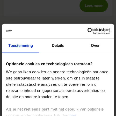
Lees meer
Dag 4: Petra
Toestemming
Details
Over
Een vrije dag.
Petra
werd in de 4de eeuw v. Chr. door
Nabateeërs uit rozerode rotsen uitgehakt, het was de oude
hoofdstad van de eens zo machtige kleine staat der
Optionele cookies en technologieën toestaan?
Nabateeërs. Na de verovering door de Romeinen raakte
We gebruiken cookies en andere technologieën om onze
de stad in verval en in de vergetelheid. Totaal verborgen in
site betrouwbaar te laten werken, om ons in staat te
de bergen, wisten alleen de plaatselijke bedoeïenen ervan
stellen statistische analyses uit te voeren en om u
af. In 1812 ontdekte de Zwitser Burckhardt deze al eeuwen
relevante inhoud en gepersonaliseerde advertenties op
vergeten stad.
de site en andere kanalen te tonen.
De weg naar het hart van Petra is slechts te voet of te
paard af te leggen en loopt door een kilometerslange
Als je het niet eens bent met het gebruik van optionele
kloof, de Siq, die steeds nauwer wordt. Uiteindelijk bereik
cookies en technologieën, klik dan
hier
.