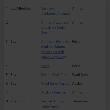
1
Bus, Vliegtuig
Vertrek -
Amman
Aankomst Amman
2
Amman/ Excursie
Amman
Jerash en Dode
Zee
3
Bus
Amman - Petra via
Petra
Madaba, Mount
Nebo en Kerak
(Kings Highway)
4
Petra
Petra
5
Bus
Petra - Wadi Rum
Wadi Rum
6
Bus
Wadi Rum - Aqaba
Aqaba
7
Aqaba - Amman
Amman
8
Vliegtuig
Vertrek Amman -
Thuiskomst
Thuiskomst