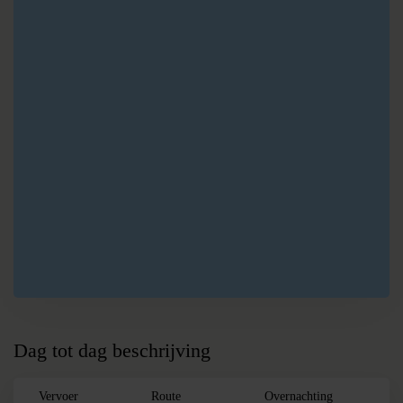
B
Petra
C
Wadi Rum
D
Aqaba
Dag tot dag beschrijving
Vervoer
Route
Overnachting