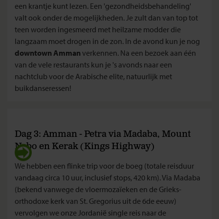
een krantje kunt lezen. Een 'gezondheidsbehandeling'
valt ook onder de mogelijkheden. Je zult dan van top tot
teen worden ingesmeerd met heilzame modder die
langzaam moet drogen in de zon. In de avond kun je nog
downtown Amman
verkennen. Na een bezoek aan één
van de vele restaurants kun je 's avonds naar een
nachtclub voor de Arabische elite, natuurlijk met
buikdanseressen!
Dag 3: Amman - Petra via Madaba, Mount
Nebo en Kerak (Kings Highway)
We hebben een flinke trip voor de boeg (totale reisduur
vandaag circa 10 uur, inclusief stops, 420 km). Via Madaba
(bekend vanwege de vloermozaïeken en de Grieks-
orthodoxe kerk van St. Gregorius uit de 6de eeuw)
vervolgen we onze Jordanië single reis naar de