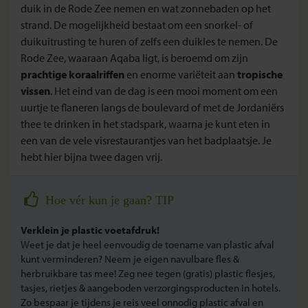
duik in de Rode Zee nemen en wat zonnebaden op het
strand. De mogelijkheid bestaat om een snorkel- of
duikuitrusting te huren of zelfs een duikles te nemen. De
Rode Zee, waaraan Aqaba ligt, is beroemd om zijn
prachtige koraalriffen
en enorme variëteit aan
tropische
vissen
. Het eind van de dag is een mooi moment om een
uurtje te flaneren langs de boulevard of met de Jordaniërs
thee te drinken in het stadspark, waarna je kunt eten in
een van de vele visrestaurantjes van het badplaatsje. Je
hebt hier bijna twee dagen vrij.
Hoe vér kun je gaan? TIP
Verklein je plastic voetafdruk!
Weet je dat je heel eenvoudig de toename van plastic afval
kunt verminderen? Neem je eigen navulbare fles &
herbruikbare tas mee! Zeg nee tegen (gratis) plastic flesjes,
tasjes, rietjes & aangeboden verzorgingsproducten in hotels.
Zo bespaar je tijdens je reis veel onnodig plastic afval en