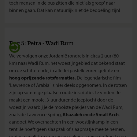
toch mensen in de bus zitten die niet 'als groep' naar
binnen gaan. Dat kan natuurlijk niet de bedoeling zijn!
Dag 5: Petra - Wadi Rum
We vervolgen onze Jordanië rondreis in circa 2 uur (80
km) naar Wadi Rum, het woestijngebied dat bekend staat
om de schitterende, in allerlei pastelkleuren getinte en
hoog oprijzende rotsformaties.
De legendarische film
'Lawrence of Arabia' is hier deels opgenomen. In de rotsen
zijn op sommige plaatsen oude inscripties te vinden. Je
maakt een mooie, 3-uur durende jeeptocht door de
woestijn waarbij je de mooiste plekjes van de Wadi Rum,
zoals de Lawrence Spring,
Khazaleh en de Small Arch
,
aandoet. We overnachten in een woestijnkamp in een
tent. Je hoeft geen slaapzak of slaapmatje mee te nemen,
er zijn namelijk matrassen en dekens aanwezig. Een laken