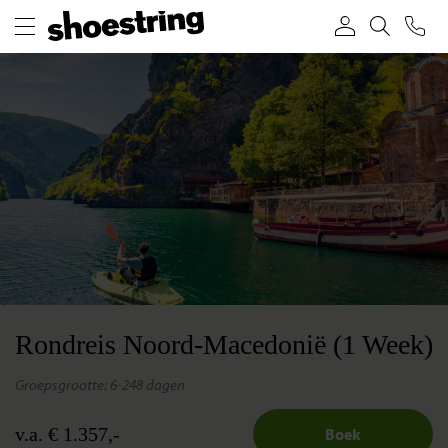
Rondreis Noord-Macedonië (1 Week)
groepsgrootte: 6-24
8 dagen
v.a. € 1.357,-
Boek