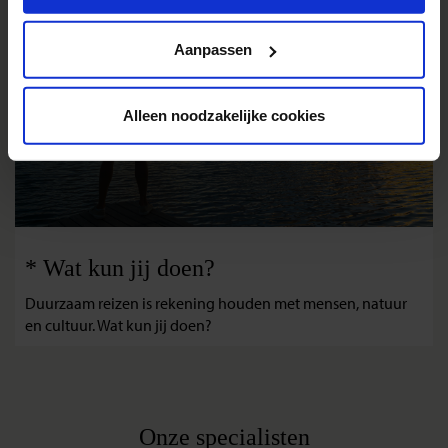
Privacy beleid
Aanpassen
Alleen noodzakelijke cookies
* Wat kun jij doen?
Duurzaam reizen is rekening houden met mensen, natuur
en cultuur. Wat kun jij doen?
Onze specialisten