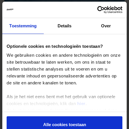
Toestemming
Details
Over
Optionele cookies en technologieën toestaan?
We gebruiken cookies en andere technologieën om onze
site betrouwbaar te laten werken, om ons in staat te
* Shoestring en duurzaamheid
stellen statistische analyses uit te voeren en om u
relevante inhoud en gepersonaliseerde advertenties op
Lees hoe wij het groene karakter van onze reizen
bevorderen.
de site en andere kanalen te tonen.
Als je het niet eens bent met het gebruik van optionele
cookies en technologieën, klik dan
hier
.
Je kunt je selectie in de instellingen aanpassen of deze
onder aan de pagina op elk gewenst moment voor de
toekomst wijzigen.
Alle cookies toestaan