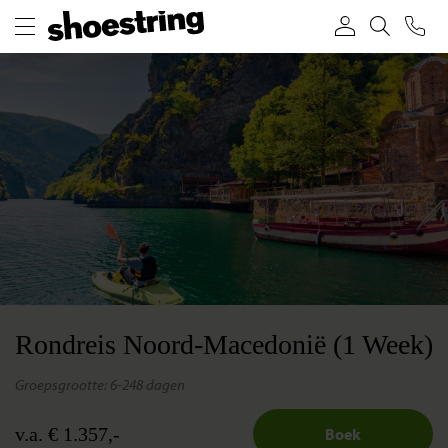
Rondreis Noord-Macedonië (1 Week)
groepsgrootte: 6-24
8 dagen
v.a. € 1.357,-
Boek