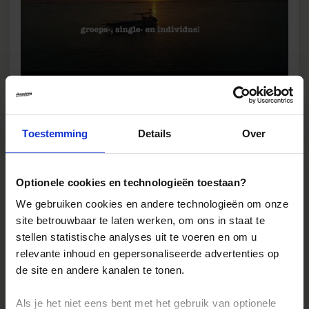
Bekijk film
Toestemming
Details
Over
Optionele cookies en technologieën toestaan?
Accommodaties
Reviews
We gebruiken cookies en andere technologieën om onze
site betrouwbaar te laten werken, om ons in staat te
stellen statistische analyses uit te voeren en om u
relevante inhoud en gepersonaliseerde advertenties op
Reizen met Shoestring
de site en andere kanalen te tonen.
De belangrijkste info op een rij
Als je het niet eens bent met het gebruik van optionele
Bestemmingen