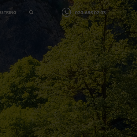
020-685 02 03
ESTRING