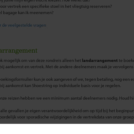
 voor vertrek een specifieke stoel in het vliegtuig reserveren?
el bagage kan ik meenemen?
r de veelgestelde vragen
arrangement
ok mogelijk om van deze rondreis alleen het
landarrangement
te boeke
 bij aankomst en vertrek. Met de andere deelnemers maak je vervolgens
oekingsformulier kun je ook aangeven of we, tegen betaling, nog een 
 bij aankomst kan Shoestring op individuele basis voor je regelen.
onze reizen hebben we een minimum aantal deelnemers nodig. Houd hier 
n alle gevallen je eigen verantwoordelijkheid om op tijd bij het beginpunt
ordelijk voor sporadische wijzigingen in de vertrekdata van onze groep
en voor dit landarrangement zijn vanaf € 949,-.
Update situatie Midden-Oosten
Klik hier