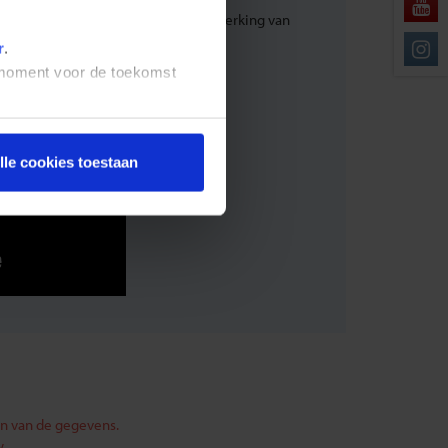
 plus een heldere uitleg over de werking van
r
.
t moment voor de toekomst
lle cookies toestaan
en van de gegevens.
.