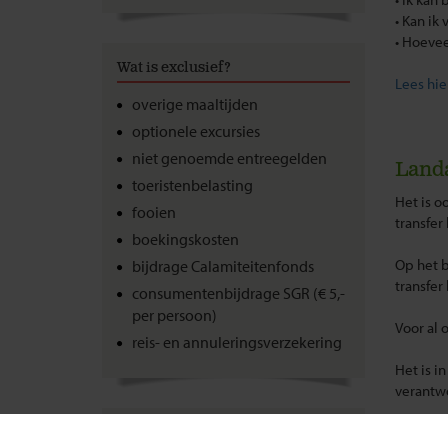
• Kan ik
• Hoeve
Wat is exclusief?
Lees hie
overige maaltijden
optionele excursies
niet genoemde entreegelden
Land
toeristenbelasting
Het is o
fooien
transfer
boekingskosten
Op het b
bijdrage Calamiteitenfonds
transfer
consumentenbijdrage SGR (€ 5,-
per persoon)
Voor al 
reis- en annuleringsverzekering
Het is i
verantwo
De prijz
Extra