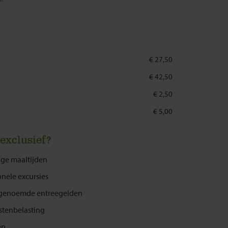
€ 27,50
€ 42,50
€ 2,50
€ 5,00
 exclusief?
ige maaltijden
onele excursies
 genoemde entreegelden
istenbelasting
en