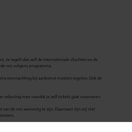
n. Je regelt dan zelf de internationale vluchten en de
 de reis volgens programma.
extra overnachting bij aankomst moeten regelen. Ook de
rekening mee voordat je zelf tickets gaat reserveren.
 van de reis aanwezig te zijn. Daarnaast zijn wij niet
sreizen.