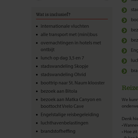
sta
Wat is inclusief?
boo
internationale vluchten
bez
alle transport met (mini)bus
bez
overnachtingen in hotels met
ontbijt
Eng
lunch op dag 3,5 en 7
luc
stadswandeling Skopje
bra
stadswandeling Ohrid
boottrip naar St. Naum klooster
Reize
bezoek aan Bitola
bezoek aan Matka Canyon en
We kunne
boottocht Vrelo Cave
onderwe
Engelstalige reisbegeleiding
Denk hie
luchthavenbelastingen
• Wannee
brandstofheffing
• Hoe zi
• Ik kan 