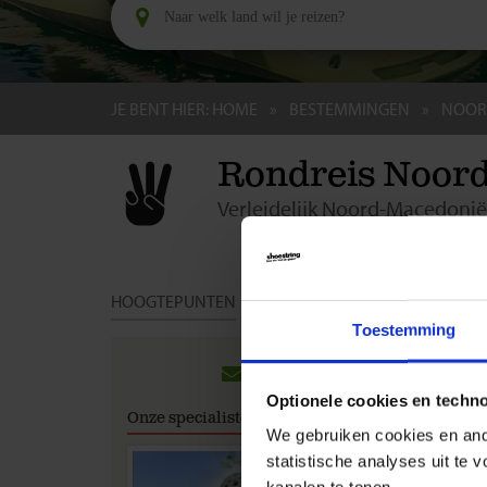
JE BENT HIER:
HOME
BESTEMMINGEN
NOOR
Rondreis Noord
Verleidelijk Noord-Macedonië
HOOGTEPUNTEN
DAG TOT DAG
DATA & PRIJ
Toestemming
Groep
Optionele cookies en techn
Hieronde
Onze specialisten
vertrekd
We gebruiken cookies en ande
statistische analyses uit te
kanalen te tonen.