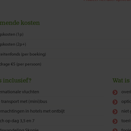
omende kosten
skosten (1p)
gskosten (2p+)
eitenfonds (per boeking)
drage €5 (per persoon)
s inclusief?
Wat is
ernationale vluchten
over
e transport met (mini)bus
opti
rnachtingen in hotels met ontbijt
niet
ch op dag 3,5 en 7
toer
dswandeling Skopje
fooi