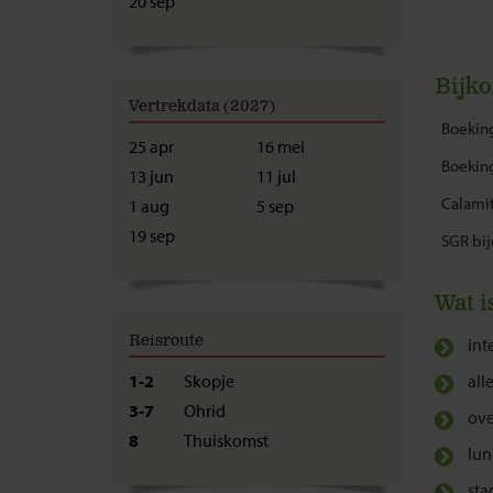
20 sep
Bijk
Vertrekdata (2027)
Boeking
25 apr
16 mei
Boekin
13 jun
11 jul
Calamit
1 aug
5 sep
19 sep
SGR bij
Wat i
Reisroute
int
1-2
Skopje
all
3-7
Ohrid
ove
8
Thuiskomst
lun
sta