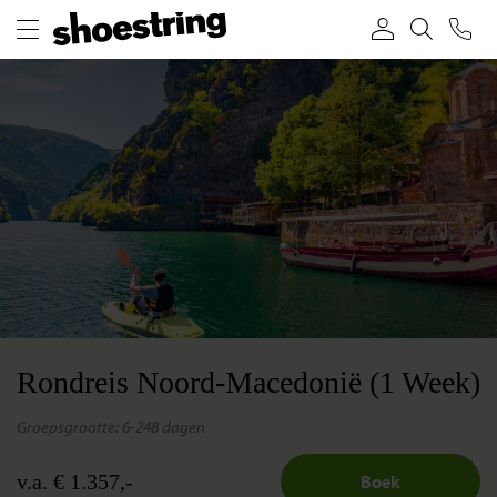
Rondreis Noord-Macedonië (1 Week)
groepsgrootte: 6-24
8 dagen
v.a. € 1.357,-
Boek