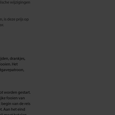
dische wijzigingen
 is deze prijs op
or.
jden, drankjes,
fooien. Het
uitgavepatroon,
ot worden gestart.
jke fooien van
t begin van de reis
t. Aan het eind
bij moet betalen.