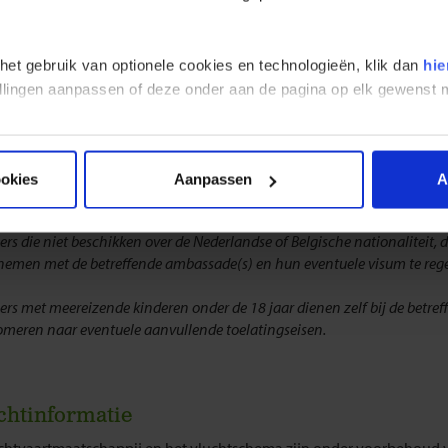
deze bestemming is er voor reizigers met een Nederlandse of Belgisc
visum nodig.
 het gebruik van optionele cookies en technologieën, klik dan
hie
e afwijkend reist van de groep raden wij je aan om je goed te laten i
n visum nodig hebt. Onze partner Traveldocs helpt je graag verder en 
stellingen aanpassen of deze onder aan de pagina op elk gewens
kbaar via +31 (0) 23 2210004. Traveldocs is een gespecialiseerde vis
land (voor Nederlandse paspoorthouders) en België (voor Belgisch
orthouders).
ookies
Aanpassen
A
op de website van Traveldocs voor meer informatie:
visum-legalisatie
ers die niet beschikken over de Nederlandse of Belgische nationaliteit, 
 nemen met de betreffende ambassade(s) en hun eventuele visum te rege
gers met meereizende kinderen onder de 18 jaar dienen zelf bij de betr
fomeren naar eventuele aanvullende toelatingseisen.
chtinformatie