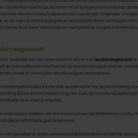
chtvaartmaatschappij en het vluchtschema zijn onder voorbehoud v
an voorkomen dat er op de heen- en/of terugreis een overstap gem
etoonde vluchtschema is daarom een voorbeeld. Ongeveer 10 dagen
je op de mijn.shoestring pagina je vertrektijdenbrief met daarin het d
tschema. Voor meer informatie en veelgestelde vragen betreffende v
darrangement
s ook mogelijk om van deze rondreis alleen het
landarrangement
te
elf de internationale vluchten en de transfer bij aankomst en vertre
emers maak je vervolgens de reis volgens programma.
t boekingsformulier kun je ook aangeven of we, tegen betaling, no
achting bij aankomst moeten regelen. Ook de transfer bij aankomst
dividuele basis voor je regelen.
al onze reizen hebben we een minimum aantal deelnemers nodig. H
ordat je zelf tickets gaat reserveren.
s in alle gevallen je eigen verantwoordelijkheid om op tijd bij het b