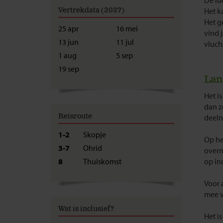
De lu
Vertrekdata (2027)
Het k
Het g
25 apr
16 mei
vind 
13 jun
11 jul
vluch
1 aug
5 sep
19 sep
Lan
Het i
dan z
Reisroute
deeln
1-2
Skopje
Op he
3-7
Ohrid
overn
8
Thuiskomst
op in
Voor 
mee vo
Wat is inclusief?
Het i