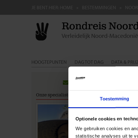
JE BENT HIER:
HOME
BESTEMMINGEN
NOOR
Rondreis Noord
Verleidelijk Noord-Macedonië
HOOGTEPUNTEN
DAG TOT DAG
DATA & PRIJ
Gro
Rei
Onze specialisten
Toestemming
Inter
Wij a
terug
Optionele cookies en techn
We gebruiken cookies en ande
Visu
statistische analyses uit te