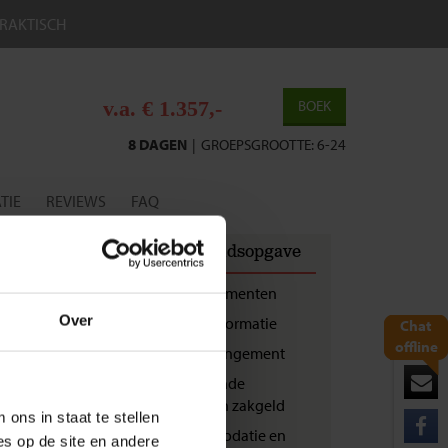
RAKTISCH
v.a. € 1.357,-
BOEK
8 DAGEN
|
GROEPSGROOTTE: 6-24
TIE
REVIEWS
FAQ
OORDELING
Inhoudsopgave
7
Reisdocumenten
Over
Vluchtinformatie
Chat
offline
Landarrangement
kaart dat bij
Bijkomende
kosten en zakgeld
ons in staat te stellen
Accommodatie en
es op de site en andere