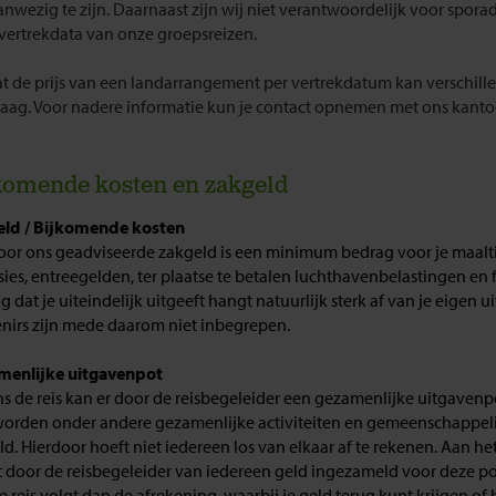
aanwezig te zijn. Daarnaast zijn wij niet verantwoordelijk voor spora
 vertrekdata van onze groepsreizen.
 de prijs van een landarrangement per vertrekdatum kan verschillen,
aag. Voor nadere informatie kun je contact opnemen met ons kanto
komende kosten en zakgeld
ld / Bijkomende kosten
oor ons geadviseerde zakgeld is een minimum bedrag voor je maalti
sies, entreegelden, ter plaatse te betalen luchthavenbelastingen en 
g dat je uiteindelijk uitgeeft hangt natuurlijk sterk af van je eigen 
nirs zijn mede daarom niet inbegrepen.
menlijke uitgavenpot
ns de reis kan er door de reisbegeleider een gezamenlijke uitgavenp
worden onder andere gezamenlijke activiteiten en gemeenschappeli
ld. Hierdoor hoeft niet iedereen los van elkaar af te rekenen. Aan he
 door de reisbegeleider van iedereen geld ingezameld voor deze po
e reis volgt dan de afrekening, waarbij je geld terug kunt krijgen of 