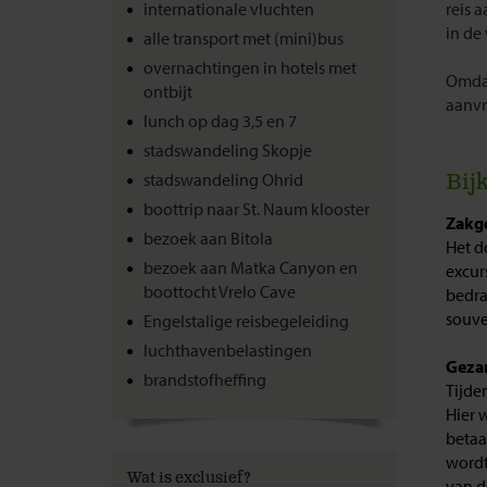
internationale vluchten
reis 
in de
alle transport met (mini)bus
overnachtingen in hotels met
Omdat
ontbijt
aanvr
lunch op dag 3,5 en 7
stadswandeling Skopje
stadswandeling Ohrid
Bij
boottrip naar St. Naum klooster
Zakge
bezoek aan Bitola
Het d
bezoek aan Matka Canyon en
excur
boottocht Vrelo Cave
bedra
souve
Engelstalige reisbegeleiding
luchthavenbelastingen
Geza
brandstofheffing
Tijde
Hier 
betaa
wordt
Wat is exclusief?
van d