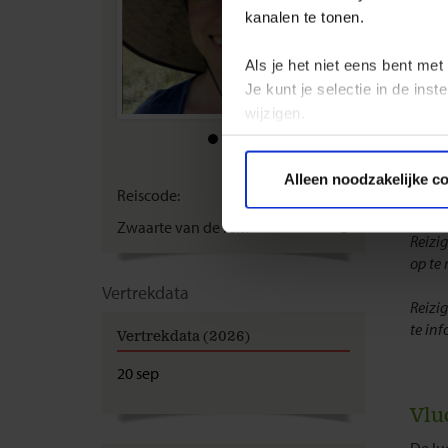
Voor 
kanalen te tonen.
geen 
Als je het niet eens bent met
Als j
je ee
Je kunt je selectie in de in
berei
wijzigen.
Neder
paspo
Privacy beleid
Alleen noodzakelijke c
Reiscode:
SNM
Kijk 
Zwaarte van de reis:
B
Reizig
op te
Vertrekdata
Reizi
te in
Vertrekdata (2026)
20 sep
Vlu