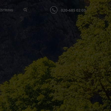
020-685 02 03
ESTRING