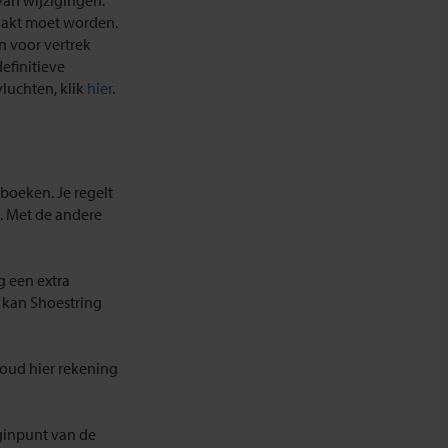
an wijzigingen.
aakt moet worden.
 voor vertrek
efinitieve
luchten, klik
hier
.
 boeken. Je regelt
k. Met de andere
g een extra
 kan Shoestring
oud hier rekening
eginpunt van de