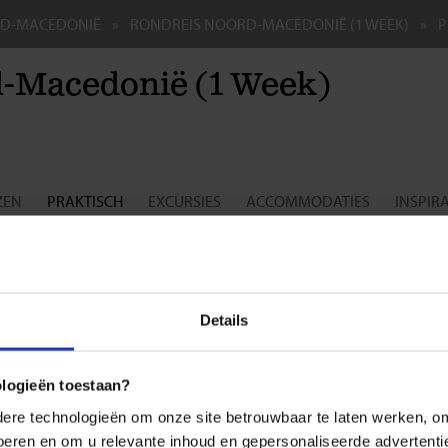
D-MACEDONIË
RONDREIS NOORD-MACEDONIË (1 WEEK)
P
-Macedonië (1 Week)
ZEN
PRAKTISCH
EXCURSIES
ACCOMMODATIES
INSPIRA
epsreis voor de single- en soloreiziger
BE
7,
sdocumenten
Details
nationaal paspoort of identiteitskaart (ID-kaart):
dviseren je om op reis te gaan met een internationaal paspoort of ID-
keer van je reis nog minimaal zes maanden geldig is.
ologieën toestaan?
re technologieën om onze site betrouwbaar te laten werken, om 
m
 voeren en om u relevante inhoud en gepersonaliseerde advertenti