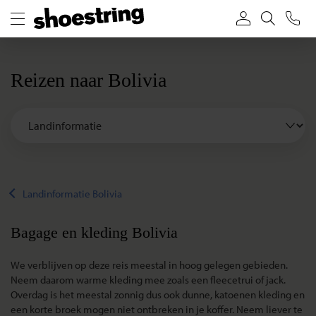
Reizen naar Bolivia
Landinformatie Bolivia
Bagage en kleding Bolivia
We verblijven op deze reis meestal in hoog gelegen gebieden.
Neem daarom warme kleding mee zoals een fleecetrui of jack.
Overdag is het meestal zonnig dus ook dunne, katoenen kleding en
een korte broek mogen niet ontbreken in je koffer. Neem liever te