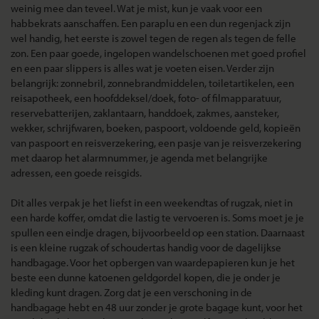
weinig mee dan teveel. Wat je mist, kun je vaak voor een
habbekrats aanschaffen. Een paraplu en een dun regenjack zijn
wel handig, het eerste is zowel tegen de regen als tegen de felle
zon. Een paar goede, ingelopen wandelschoenen met goed profiel
en een paar slippers is alles wat je voeten eisen. Verder zijn
belangrijk: zonnebril, zonnebrandmiddelen, toiletartikelen, een
reisapotheek, een hoofddeksel/doek, foto- of filmapparatuur,
reservebatterijen, zaklantaarn, handdoek, zakmes, aansteker,
wekker, schrijfwaren, boeken, paspoort, voldoende geld, kopieën
van paspoort en reisverzekering, een pasje van je reisverzekering
met daarop het alarmnummer, je agenda met belangrijke
adressen, een goede reisgids.
Dit alles verpak je het liefst in een weekendtas of rugzak, niet in
een harde koffer, omdat die lastig te vervoeren is. Soms moet je je
spullen een eindje dragen, bijvoorbeeld op een station. Daarnaast
is een kleine rugzak of schoudertas handig voor de dagelijkse
handbagage. Voor het opbergen van waardepapieren kun je het
beste een dunne katoenen geldgordel kopen, die je onder je
kleding kunt dragen. Zorg dat je een verschoning in de
handbagage hebt en 48 uur zonder je grote bagage kunt, voor het