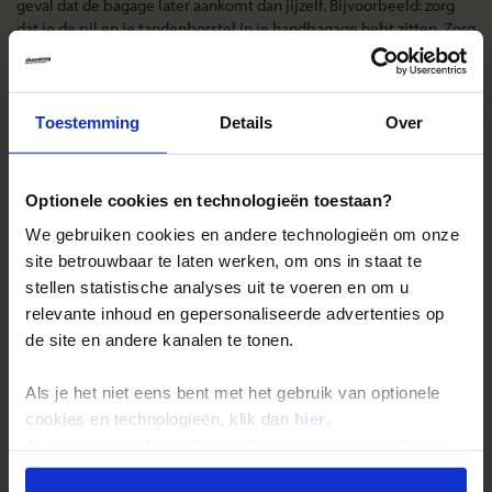
geval dat de bagage later aankomt dan jijzelf. Bijvoorbeeld: zorg
dat je de pil en je tandenborstel in je handbagage hebt zitten. Zorg
dat je bagage niet te zwaar is.
Landinformatie Bolivia
Toestemming
Details
Over
Optionele cookies en technologieën toestaan?
Reizen met Shoestring
We gebruiken cookies en andere technologieën om onze
site betrouwbaar te laten werken, om ons in staat te
De belangrijkste info op een rij
stellen statistische analyses uit te voeren en om u
Bestemmingen
relevante inhoud en gepersonaliseerde advertenties op
Duurzaam reizen
de site en andere kanalen te tonen.
Reis- en annuleringsvoorwaarden
Als je het niet eens bent met het gebruik van optionele
Veelgestelde vragen
cookies en technologieën, klik dan
hier
.
Inloggen op mijn.Shoestring
Je kunt je selectie in de instellingen aanpassen of deze
onder aan de pagina op elk gewenst moment voor de