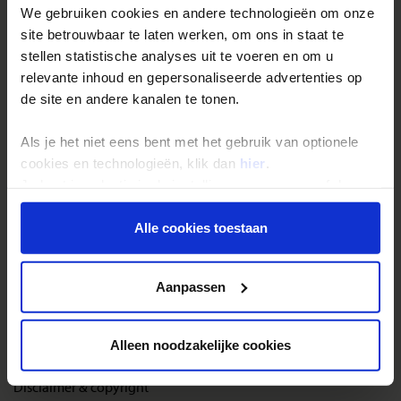
Inloggen op mijn.Shoestring
We gebruiken cookies en andere technologieën om onze
site betrouwbaar te laten werken, om ons in staat te
stellen statistische analyses uit te voeren en om u
Reisthema's
relevante inhoud en gepersonaliseerde advertenties op
Groepsreizen
de site en andere kanalen te tonen.
Single reizen
Als je het niet eens bent met het gebruik van optionele
Festivalreizen
cookies en technologieën, klik dan
hier
.
Gegarandeerde reizen
Je kunt je selectie in de instellingen aanpassen of deze
onder aan de pagina op elk gewenst moment voor de
Nieuwe reizen
toekomst wijzigen.
Alle cookies toestaan
Over Shoestring
Privacy beleid
Aanpassen
Bel, mail of chat met ons
Privacybeleid
Alleen noodzakelijke cookies
Cookies instellingen
Disclaimer & copyright