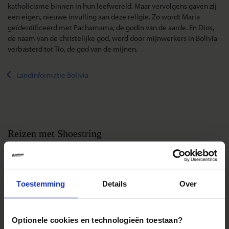
katholicisme binnen in hun leefwereld. Maar vervolgens gaven zij
een eigen, nieuwe invulling aan deze religie. Zo wordt Maria
geïdentificeerd met Pachamama, de godin van de aarde. En Dios,
de naam van de christelijke god, werd door mijnwerkers in Bolivia
verbasterd tot Tio, de god van de mijnen.
Landinformatie Bolivia
Reizen met Shoestring
De belangrijkste info op een rij
Bestemmingen
Duurzaam reizen
Toestemming
Details
Over
Reis- en annuleringsvoorwaarden
Veelgestelde vragen
Optionele cookies en technologieën toestaan?