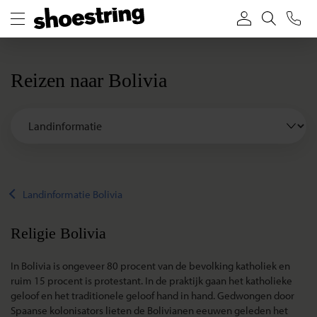
Reizen naar Bolivia
Landinformatie Bolivia
Religie Bolivia
In Bolivia is ongeveer 80 procent van de bevolking katholiek en
ruim 15 procent is protestant. In de praktijk gaan het katholieke
geloof en het traditionele geloof hand in hand. Gedwongen door
Spaanse kolonisators lieten de Bolivianen eeuwen geleden het