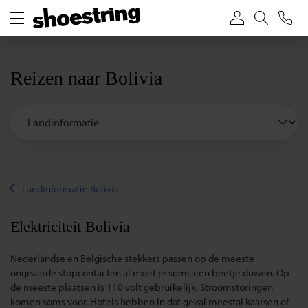
Reizen naar Bolivia
Landinformatie Bolivia
Elektriciteit Bolivia
Nederlandse en Belgische stekkers passen op de meeste
ongeaarde stopcontacten al moet je soms een beetje duwen. Op
de meeste plaatsen is 110 volt gebruikelijk. Stroomstoringen
komen soms voor. Hotels hebben in dat geval meestal kaarsen of