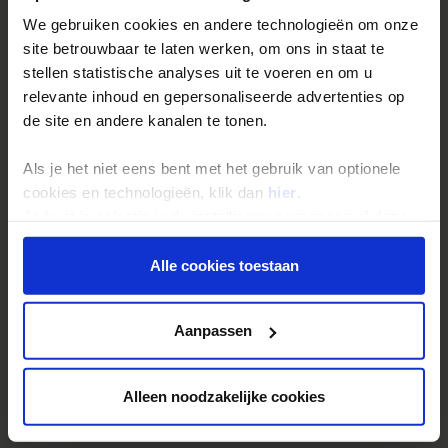
We gebruiken cookies en andere technologieën om onze
Inloggen op mijn.Shoestring
site betrouwbaar te laten werken, om ons in staat te
stellen statistische analyses uit te voeren en om u
Reisthema's
relevante inhoud en gepersonaliseerde advertenties op
de site en andere kanalen te tonen.
Groepsreizen
Single reizen
Als je het niet eens bent met het gebruik van optionele
Festivalreizen
cookies en technologieën, klik dan
hier
.
Je kunt je selectie in de instellingen aanpassen of deze
Gegarandeerde reizen
onder aan de pagina op elk gewenst moment voor de
Nieuwe reizen
toekomst wijzigen.
Alle cookies toestaan
Privacy beleid
Over Shoestring
Aanpassen
Bel, mail of chat met ons
Privacybeleid
Alleen noodzakelijke cookies
Cookies instellingen