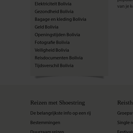
Elektriciteit Bolivia
van je k
Gezondheid Bolivia
Bagage en kleding Bolivia
Geld Bolivia
Openingstijden Bolivia
Fotografie Bolivia
Veiligheid Bolivia
Reisdocumenten Bolivia
Tijdsverschil Bolivia
Reizen met Shoestring
Reisth
De belangrijkste info op een rij
Groepsr
Bestemmingen
Single r
Duurzaam reizen
Festival