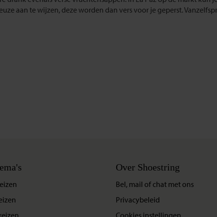
euze aan te wijzen, deze worden dan vers voor je geperst. Vanzelfspr
ema's
Over Shoestring
eizen
Bel, mail of chat met ons
eizen
Privacybeleid
reizen
Cookies instellingen