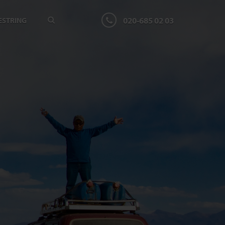
020-685 02 03
ESTRING