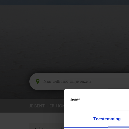
JE BENT HIER:
HOME
BESTEMMINGEN
BOLIV
Toestemming
GROEPS