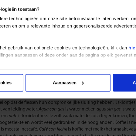
 en drinken Bolivia
ologieën toestaan?
re technologieën om onze site betrouwbaar te laten werken, om 
 belangrijkste maaltijd van de dag in Bolivia is de lunch (
almuerzo
).
 voeren en om u relevante inhoud en gepersonaliseerde advertenti
te hotels en restaurants ook wel
desayuno American
o geserveerd wo
j het eten in kleine restaurantjes kun je er het beste een uitkiezen wa
bereidde voedsel dus het meest vers. Let op met salades, die kunnen
 het gebruik van optionele cookies en technologieën, klik dan
hie
kale restaurants hebben een vast menu (
el menú
). Voor ongeveer 3 e
stellingen aanpassen of deze onder aan de pagina op elk gewens
e uit kip of varkensvlees met rijst en groenten. Elk gebied kent zijn 
l (
trucha
) uit het Titicacameer proberen. Van deze vers gevangen vi
ld zijn. Verder zul je alpaca's niet alleen in het wild op de Altiplano 
 ook een mogelijkheid.
ookies
Aanpassen
A
:
Het water uit de kraan is niet geschikt voor consumptie. Koop fless
el op dat de flessen hun oorspronkelijke sluiting hebben. IJsklontjes
 van leidingwater.
Agua con gas
is water mét en
agua sin gas
is wate
, en
mate
is kruidenthee. Je zult vaak mate de coca tegenkomen, th
oogteziekte en wordt veel gedronken in de hooglanden. Koffie is mee
 is meestal nescafé.
Café con leche
is koffie met melk (het smaakt va
re drank evenals verse vruchtensappen. In La Paz op de markt kun je