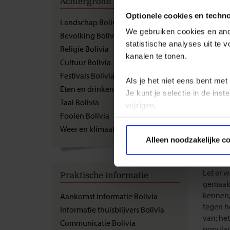
Achtergrond informatie
Eten
Optionele cookies en techn
Landschap Bolivia
We gebruiken cookies en ande
Bevolking Bolivia
Eten:
De
statistische analyses uit te
Religie Bolivia
de mees
kanalen te tonen.
laat. Bi
Cultuur Bolivia
en het 
Festivals Bolivia
Als je het niet eens bent met
Eten en drinken Bolivia
Veel lo
Je kunt je selectie in de in
Taal Bolivia
bestaand
wijzigen.
Fooien Bolivia
keer fore
ter were
Weer en klimaat Bolivia
Privacy beleid
bord is
Alleen noodzakelijke c
Drinken
Let er w
Praktische informatie
gemaakt
kennen
Aankomst informatie Bolivia
tegen h
Informatie thuisblijvers Bolivia
van; het
Communicatie Bolivia
populai