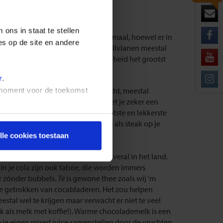
ons in staat te stellen
 Het ontbijt (
desayuno
) is vaak minimaal, hoewel er in
es op de site en andere
rdt. Avondeten (
cena
) doen de Bolivianen meestal
ar het druk is, hier is de omloopsnelheid het grootst
 gewassen zijn in kraanwater.
r
.
uro krijg je soep en een hoofdgerecht, meestal
t moment voor de toekomst
eigen specialiteiten. In Bolivia moet je zeker een
ssen wordt beweerd dat ze de grootste en lekkerste
of als trui in de winkel tegenkomen; als steak op je
lle cookies toestaan
en gezuiverd drinkwater, dat kan overal in het land.
 in je cola zijn ook taboe, die worden immers
r zónder bubbels.
Té
is gewone thee zoals wij 'm
ee getrokken van cocabladeren. Het zou helpen
stal wel te krijgen maar verwacht er niet te veel
ak als melk met koffie!). Warme chocolademelk is een
 je eigen mixed juice samenstellen door de vruchten