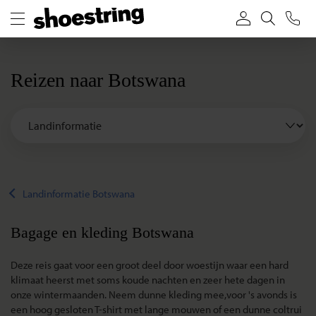
Reizen naar Botswana
Landinformatie Botswana
Bagage en kleding Botswana
Deze reis gaat voor een groot deel door woestijn waar een hard
klimaat heerst met soms koude nachten en zeer hete dagen in
onze wintermaanden. Neem dunne kleding mee,voor 's avonds is
een hoog gesloten T-shirt met lange mouwen of een dunne coltrui