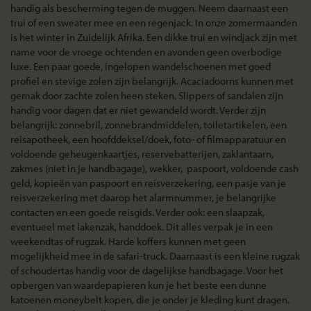
handig als bescherming tegen de muggen. Neem daarnaast een
trui of een sweater mee en een regenjack. In onze zomermaanden
is het winter in Zuidelijk Afrika. Een dikke trui en windjack zijn met
name voor de vroege ochtenden en avonden geen overbodige
luxe. Een paar goede, ingelopen wandelschoenen met goed
profiel en stevige zolen zijn belangrijk. Acaciadoorns kunnen met
gemak door zachte zolen heen steken. Slippers of sandalen zijn
handig voor dagen dat er niet gewandeld wordt. Verder zijn
belangrijk: zonnebril, zonnebrandmiddelen, toiletartikelen, een
reisapotheek, een hoofddeksel/doek, foto- of filmapparatuur en
voldoende geheugenkaartjes, reservebatterijen, zaklantaarn,
zakmes (niet in je handbagage), wekker, paspoort, voldoende cash
geld, kopieën van paspoort en reisverzekering, een pasje van je
reisverzekering met daarop het alarmnummer, je belangrijke
contacten en een goede reisgids. Verder ook: een slaapzak,
eventueel met lakenzak, handdoek. Dit alles verpak je in een
weekendtas of rugzak. Harde koffers kunnen met geen
mogelijkheid mee in de safari-truck. Daarnaast is een kleine rugzak
of schoudertas handig voor de dagelijkse handbagage. Voor het
opbergen van waardepapieren kun je het beste een dunne
katoenen moneybelt kopen, die je onder je kleding kunt dragen.