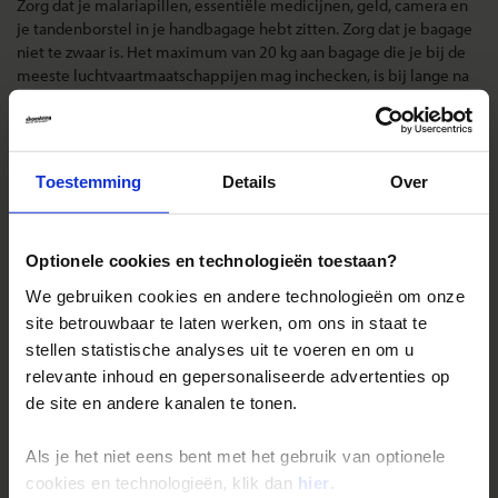
Zorg dat je malariapillen, essentiële medicijnen, geld, camera en
je tandenborstel in je handbagage hebt zitten. Zorg dat je bagage
niet te zwaar is. Het maximum van 20 kg aan bagage die je bij de
meeste luchtvaartmaatschappijen mag inchecken, is bij lange na
niet nodig. Ter plekke bestaat de mogelijkheid om je was te laten
doen indien je meerdere nachten ergens verblijft. We adviseren je
max. 12 kg bagage mee te nemen. Onderweg kun je je kleding
laten wassen.
Toestemming
Details
Over
Landinformatie Botswana
Optionele cookies en technologieën toestaan?
We gebruiken cookies en andere technologieën om onze
site betrouwbaar te laten werken, om ons in staat te
stellen statistische analyses uit te voeren en om u
Reizen met Shoestring
relevante inhoud en gepersonaliseerde advertenties op
De belangrijkste info op een rij
de site en andere kanalen te tonen.
Bestemmingen
Als je het niet eens bent met het gebruik van optionele
Duurzaam reizen
cookies en technologieën, klik dan
hier
.
Reis- en annuleringsvoorwaarden