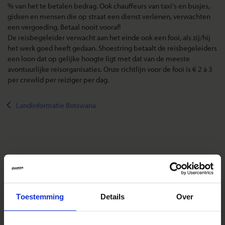
% van het te betalen bedrag. Ook chauffeurs van taxi's en busjes,
gidsen en mensen die op straat een dienst verlenen, verwachten
een vergoeding. Betaal nooit vooraf!
De reisbegeleider verwacht aan het einde ook een fooi, als zij/hij
het werk goed heeft gedaan. Shoestring betaalt de reisbegeleiders
een loon dat op gelijke hoogte ligt met dat van de meeste
avontuurlijke reisorganisaties. Onze richtlijn voor de fooi is € 2 à 3
per crewlid per reiziger per dag.
Landinformatie Botswana
Reizen met Shoestring
De belangrijkste info op een rij
Bestemmingen
Toestemming
Details
Over
Duurzaam reizen