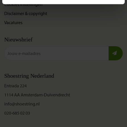
Cookies instellingen
Disclaimer & copyright
Vacatures
Nieuwsbrief
Shoestring Nederland
Entrada 224
1114 AA Amsterdam-Duivendrecht
info@shoestring.nl
020-685 02 03