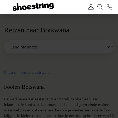
Reizen naar Botswana
Landinformatie Botswana
Fooien Botswana
De werknemers in restaurants en hotels hebben een laag
inkomen. Je kunt aan de armoede in het land geen einde maken,
maar wel zorgen dat degenen die voor je werken een goede fooi
krijgen. In kleine restaurants etc. kun je een fooi achterlaten van 10