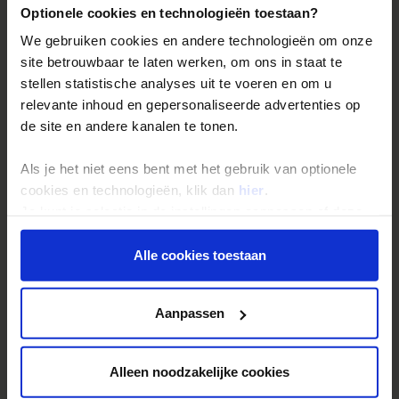
Reis- en annuleringsvoorwaarden
Optionele cookies en technologieën toestaan?
Veelgestelde vragen
We gebruiken cookies en andere technologieën om onze
Inloggen op mijn.Shoestring
site betrouwbaar te laten werken, om ons in staat te
stellen statistische analyses uit te voeren en om u
relevante inhoud en gepersonaliseerde advertenties op
Reisthema's
de site en andere kanalen te tonen.
Groepsreizen
Als je het niet eens bent met het gebruik van optionele
Single reizen
cookies en technologieën, klik dan
hier
.
Festivalreizen
Je kunt je selectie in de instellingen aanpassen of deze
onder aan de pagina op elk gewenst moment voor de
Gegarandeerde reizen
toekomst wijzigen.
Alle cookies toestaan
Nieuwe reizen
Privacy beleid
Aanpassen
Over Shoestring
Bel, mail of chat met ons
Alleen noodzakelijke cookies
Privacybeleid