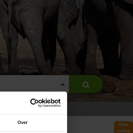
OTSWANA
Over
Chat
online