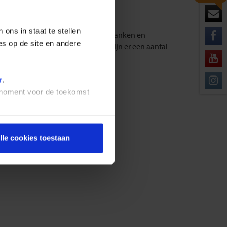
ons in staat te stellen
ende de week, evenals zaterdag.. Banken en
es op de site en andere
andag tot vrijdag. Op zaterdag zijn er een aantal
r
.
t moment voor de toekomst
lle cookies toestaan