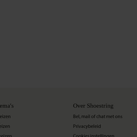
ema's
Over Shoestring
eizen
Bel, mail of chat met ons
eizen
Privacybeleid
reizen
Cookies instellingen