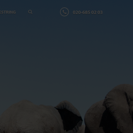
020-685 02 03
ESTRING