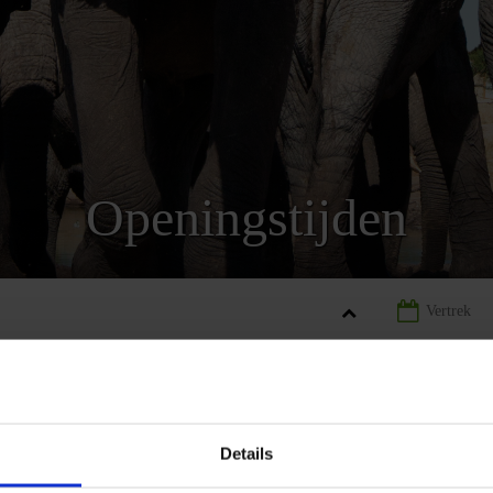
Openingstijden
WANA
LANDINFORMATIE BOTSWANA
OPENINGSTIJDEN B
Details
REIZEN
AANBIEDING
LANDINFORMATIE