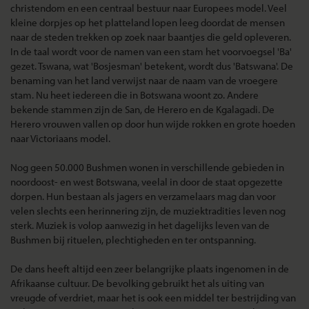
christendom en een centraal bestuur naar Europees model. Veel
kleine dorpjes op het platteland lopen leeg doordat de mensen
naar de steden trekken op zoek naar baantjes die geld opleveren.
In de taal wordt voor de namen van een stam het voorvoegsel 'Ba'
gezet. Tswana, wat 'Bosjesman' betekent, wordt dus 'Batswana'. De
benaming van het land verwijst naar de naam van de vroegere
stam. Nu heet iedereen die in Botswana woont zo. Andere
bekende stammen zijn de San, de Herero en de Kgalagadi. De
Herero vrouwen vallen op door hun wijde rokken en grote hoeden
naar Victoriaans model.
Nog geen 50.000 Bushmen wonen in verschillende gebieden in
noordoost- en west Botswana, veelal in door de staat opgezette
dorpen. Hun bestaan als jagers en verzamelaars mag dan voor
velen slechts een herinnering zijn, de muziektradities leven nog
sterk. Muziek is volop aanwezig in het dagelijks leven van de
Bushmen bij rituelen, plechtigheden en ter ontspanning.
De dans heeft altijd een zeer belangrijke plaats ingenomen in de
Afrikaanse cultuur. De bevolking gebruikt het als uiting van
vreugde of verdriet, maar het is ook een middel ter bestrijding van