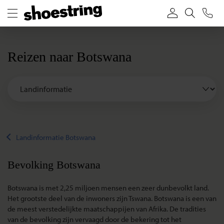
Reizen naar Botswana
Landinformatie Botswana
Bevolking Botswana
Botswana is met 2,25 miljoen mensen een zeer dunbevolkt land.
Het grootste deel van de inwoners zijn Tswana. Botswana is een van
de meest verstedelijkte maatschappijen van Afrika. De tradities
van de bevolking zijn vervaagd door de bekering tot het