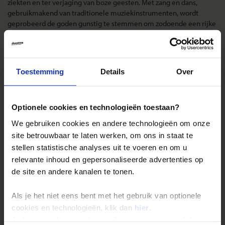
ziekten en ter verjaging van boze geesten. Met zang en dans,
gebruikmakend van traditionele muziekinstrumenten, wordt
geprobeerd de goden gunstig te stemmen om zodoende een rijke
jacht- of oorlogsbuit binnen te halen. In het verleden was verlies of
winst tijdens een treffen tussen twee stammen dan ook vaak een
teken van de kracht der goden.
Toestemming
Details
Over
Landinformatie Botswana
Optionele cookies en technologieën toestaan?
We gebruiken cookies en andere technologieën om onze
site betrouwbaar te laten werken, om ons in staat te
Reizen met Shoestring
stellen statistische analyses uit te voeren en om u
De belangrijkste info op een rij
relevante inhoud en gepersonaliseerde advertenties op
Bestemmingen
de site en andere kanalen te tonen.
Duurzaam reizen
Als je het niet eens bent met het gebruik van optionele
Reis- en annuleringsvoorwaarden
cookies en technologieën, klik dan
hier
.
Veelgestelde vragen
Je kunt je selectie in de instellingen aanpassen of deze