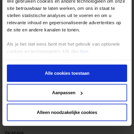
We gebruiken cookies en andere technologieën om onze
site betrouwbaar te laten werken, om ons in staat te
Reisthema's
stellen statistische analyses uit te voeren en om u
relevante inhoud en gepersonaliseerde advertenties op
Groepsreizen
de site en andere kanalen te tonen.
Single reizen
Als je het niet eens bent met het gebruik van optionele
Festivalreizen
cookies en technologieën, klik dan
hier
.
Gegarandeerde reizen
Je kunt je selectie in de instellingen aanpassen of deze
Nieuwe reizen
onder aan de pagina op elk gewenst moment voor de
toekomst wijzigen.
Alle cookies toestaan
Over Shoestring
Privacy beleid
Aanpassen
Bel, mail of chat met ons
Privacybeleid
Alleen noodzakelijke cookies
Cookies instellingen
Disclaimer & copyright
Vacatures