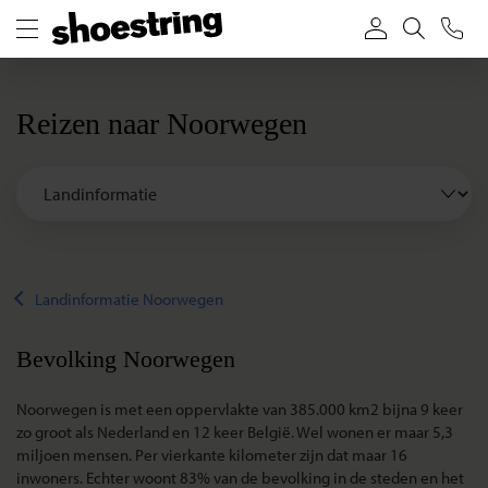
Reizen naar Noorwegen
Landinformatie Noorwegen
Bevolking Noorwegen
Noorwegen is met een oppervlakte van 385.000 km2 bijna 9 keer
zo groot als Nederland en 12 keer België. Wel wonen er maar 5,3
miljoen mensen. Per vierkante kilometer zijn dat maar 16
inwoners. Echter woont 83% van de bevolking in de steden en het