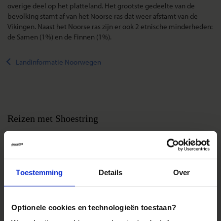
overige deel op het platteland. Het grootste gedeelte van de
bevolking stamt af van het Noorse ras dat weer afstamt van de
Vikingen. Naast het Noorse ras zijn er ook 2 etnische minderheden:
de Samen (1%) en de Finnen (1%).
Landinformatie Noorwegen
Reizen met Shoestring
De belangrijkste info op een rij
Bestemmingen
Duurzaam reizen
Toestemming
Details
Over
Reis- en annuleringsvoorwaarden
Veelgestelde vragen
Optionele cookies en technologieën toestaan?
Inloggen op mijn.Shoestring