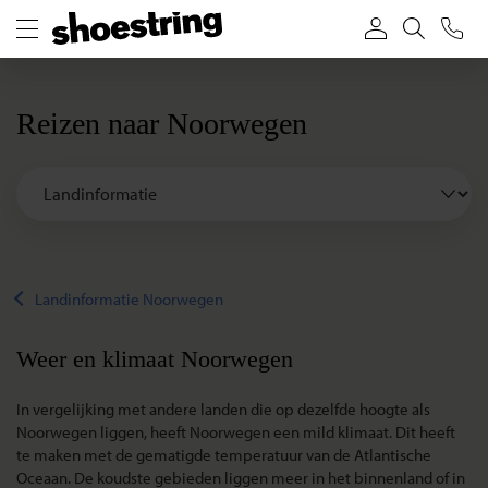
Reizen naar Noorwegen
Landinformatie Noorwegen
Weer en klimaat Noorwegen
In vergelijking met andere landen die op dezelfde hoogte als
Noorwegen liggen, heeft Noorwegen een mild klimaat. Dit heeft
te maken met de gematigde temperatuur van de Atlantische
Oceaan. De koudste gebieden liggen meer in het binnenland of in