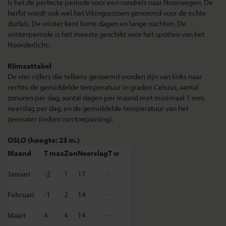
is het de perfecte periode voor een rondreis naar Noorwegen. De
herfst wordt ook wel het Vikingseizoen genoemd voor de echte
durfals. De winter kent korte dagen en lange nachten. De
winterperiode is het meeste geschikt voor het spotten van het
Noorderlicht.
Klimaattabel
De vier cijfers die telkens genoemd worden zijn van links naar
rechts: de gemiddelde temperatuur in graden Celsius, aantal
zonuren per dag, aantal dagen per maand met minimaal 1 mm
neerslag per dag, en de gemiddelde temperatuur van het
zeewater (indien van toepassing).
OSLO (hoogte: 23 m.)
Maand
T max
Zon
Neerslag
T w
Januari
-2
1
17
-
Februari
-1
2
14
-
Maart
4
4
14
-