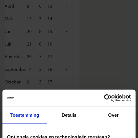
April
8
6
13
-
Mei
15
7
14
-
Juni
20
8
15
-
Juli
21
8
16
-
Augustus
20
7
17
-
September
14
5
16
-
Oktober
9
3
17
-
November
3
2
17
-
December
0
1
16
-
Toestemming
Details
Over
BERGEN (hoogte: 13 m.)
Optionele cookies en technologieën toestaan?