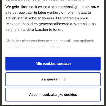
Maand
T max
Zon
Neerslag
T w
We gebruiken cookies en andere technologieën om onze
site betrouwbaar te laten werken, om ons in staat te
Januari
3
1
19
7
stellen statistische analyses uit te voeren en om u
Februari
4
2
16
6
relevante inhoud en gepersonaliseerde advertenties op
de site en andere kanalen te tonen.
Maart
6
3
17
6
Als je het niet eens bent met het gebruik van optionele
April
10
5
14
6
cookies en technologieën, klik dan
hier
.
Mei
15
6
13
8
Je kunt je selectie in de instellingen aanpassen of deze
onder aan de pagina op elk gewenst moment voor de
Juni
17
7
13
11
toekomst wijzigen.
Alle cookies toestaan
Juli
19
6
15
14
Privacy beleid
Aanpassen
Augustus
19
5
16
15
September
15
3
17
14
Alleen noodzakelijke cookies
Oktober
11
2
19
11