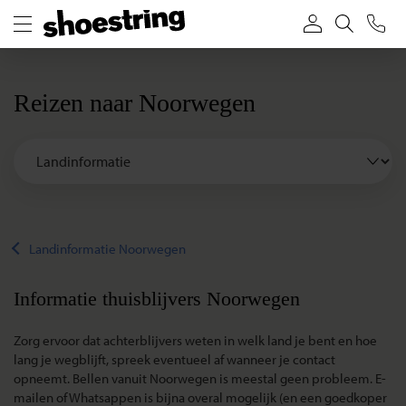
Reizen naar Noorwegen
Landinformatie Noorwegen
Informatie thuisblijvers Noorwegen
Zorg ervoor dat achterblijvers weten in welk land je bent en hoe
lang je wegblijft, spreek eventueel af wanneer je contact
opneemt. Bellen vanuit Noorwegen is meestal geen probleem. E-
mailen of Whatsappen is bijna overal mogelijk (en een goedkoper