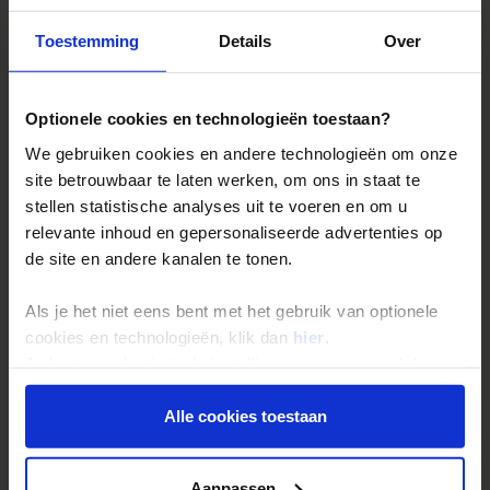
Toestemming
Details
Over
Reizen met Shoestring
De belangrijkste info op een rij
Optionele cookies en technologieën toestaan?
Bestemmingen
We gebruiken cookies en andere technologieën om onze
Duurzaam reizen
site betrouwbaar te laten werken, om ons in staat te
stellen statistische analyses uit te voeren en om u
Reis- en annuleringsvoorwaarden
relevante inhoud en gepersonaliseerde advertenties op
Veelgestelde vragen
de site en andere kanalen te tonen.
Inloggen op mijn.Shoestring
Als je het niet eens bent met het gebruik van optionele
cookies en technologieën, klik dan
hier
.
Reisthema's
Je kunt je selectie in de instellingen aanpassen of deze
onder aan de pagina op elk gewenst moment voor de
Groepsreizen
toekomst wijzigen.
Alle cookies toestaan
Single reizen
Festivalreizen
Privacy beleid
Aanpassen