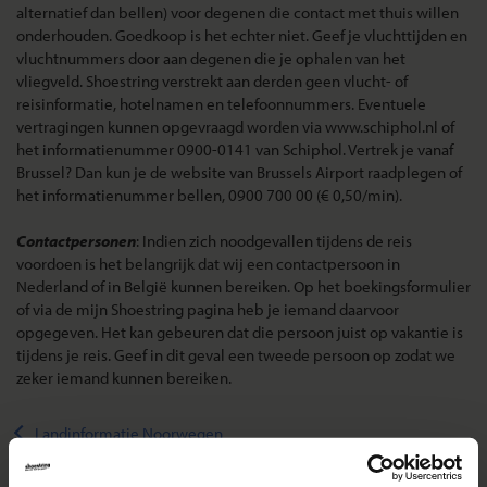
alternatief dan bellen) voor degenen die contact met thuis willen
onderhouden. Goedkoop is het echter niet. Geef je vluchttijden en
vluchtnummers door aan degenen die je ophalen van het
vliegveld. Shoestring verstrekt aan derden geen vlucht- of
reisinformatie, hotelnamen en telefoonnummers. Eventuele
vertragingen kunnen opgevraagd worden via www.schiphol.nl of
het informatienummer 0900-0141 van Schiphol. Vertrek je vanaf
Brussel? Dan kun je de website van Brussels Airport raadplegen of
het informatienummer bellen, 0900 700 00 (€ 0,50/min).
Contactpersonen
: Indien zich noodgevallen tijdens de reis
voordoen is het belangrijk dat wij een contactpersoon in
Nederland of in België kunnen bereiken. Op het boekingsformulier
of via de mijn Shoestring pagina heb je iemand daarvoor
opgegeven. Het kan gebeuren dat die persoon juist op vakantie is
tijdens je reis. Geef in dit geval een tweede persoon op zodat we
zeker iemand kunnen bereiken.
Landinformatie Noorwegen