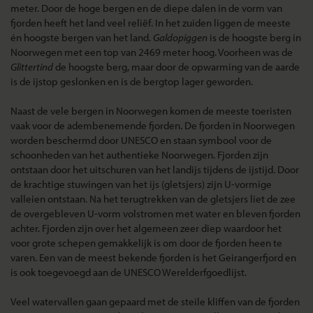
meter. Door de hoge bergen en de diepe dalen in de vorm van
fjorden heeft het land veel reliëf. In het zuiden liggen de meeste
én hoogste bergen van het land.
Galdopiggen
is de hoogste berg in
Noorwegen met een top van 2469 meter hoog. Voorheen was de
Glittertind
de hoogste berg, maar door de opwarming van de aarde
is de ijstop geslonken en is de bergtop lager geworden.
Naast de vele bergen in Noorwegen komen de meeste toeristen
vaak voor de adembenemende fjorden. De fjorden in Noorwegen
worden beschermd door UNESCO en staan symbool voor de
schoonheden van het authentieke Noorwegen. Fjorden zijn
ontstaan door het uitschuren van het landijs tijdens de ijstijd. Door
de krachtige stuwingen van het ijs (gletsjers) zijn U-vormige
valleien ontstaan. Na het terugtrekken van de gletsjers liet de zee
de overgebleven U-vorm volstromen met water en bleven fjorden
achter. Fjorden zijn over het algemeen zeer diep waardoor het
voor grote schepen gemakkelijk is om door de fjorden heen te
varen. Een van de meest bekende fjorden is het Geirangerfjord en
is ook toegevoegd aan de UNESCO Werelderfgoedlijst.
Veel watervallen gaan gepaard met de steile kliffen van de fjorden