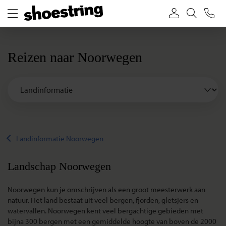
Reizen naar Noorwegen
Landinformatie Noorwegen
Landschap Noorwegen
Noorwegen kun je omschrijven als een groot meesterwerk aan
natuur. Het land bestaat uit veel bergen, fjorden, gletsjers en
watervallen. Noorwegen kent veel bergachtige gebieden met
bijna 300 bergen met een gemiddelde hoogte van boven de 2000